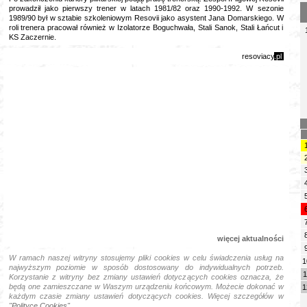
prowadził jako pierwszy trener w latach 1981/82 oraz 1990-1992. W sezonie
1989/90 był w sztabie szkoleniowym Resovii jako asystent Jana Domarskiego. W
roli trenera pracował również w Izolatorze Boguchwała, Stali Sanok, Stali Łańcut i
KS Zaczernie.
resoviacy
.pl
więcej aktualności
W ramach naszej witryny stosujemy pliki cookies w celu świadczenia usług na
1
najwyższym poziomie w sposób dostosowany do indywidualnych potrzeb.
1
Korzystanie z witryny bez zmiany ustawień dotyczących cookies oznacza, że
będą one zamieszczane w Waszym urządzeniu końcowym. Możecie dokonać w
1
każdym czasie zmiany ustawień dotyczących cookies. Więcej szczegółów
w
"Polityce Cookies".