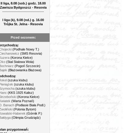
II liga, 8.08 (sob.) godz. 18.00
Zawisza Bydgoszcz - Resovia
-----------------------------------
I liga (k), 9.08 (nd.) g. 16.00
Trójka St. Jelna - Resovia
Przed sezonem:
przychodzą:
Chojecki
(Podhale Nowy T.)
Ciechanowicz
(SMS Resovia)
Kuzera
(Korona Kielce)
Oko
(Stal Stalowa Wola)
Bochniarz
(Pogoń Szczecin)
Bajek
(Błażowianka Błażowa)
odchodzą:
Jokel
(szuka klubu)
Pieniążek
(szuka klubu)
Szymocha
(szuka klubu)
Hanc
(KKS 1925 Kalisz)
Strzeboński
(Korona Kielce)
Kwiatek
(Warta Poznań)
D. Banach
(Podlasie Biała Podl.)
Zwoliński
(Polonia Bytom)
Kowalski-Haberek
(Górnik P.)
Bałdyga
(Olimpia Grudziądz)
plan przygotowań: