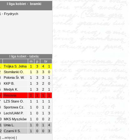
I liga kobiet - bramki
1 - Frydrych
I liga kobiet - tabela:
m
p
br
1
Trójka S. Jelna
1
3
4
1
2
Stomilanki O.
1
3
3
0
3
Polonia Śr. W.
1
3
3
1
4
KKP B.
1
3
2
0
5
Medyk K.
1
3
2
1
6
Resovia
1
1
1
1
7
LZS Stare O.
1
1
1
1
8
Sportowa Cz.
1
0
1
2
9
Lech/UAM P.
1
0
1
3
0
MKS Myszków
1
0
0
2
1
Unia L.
1
0
1
4
2
Czarni II S.
1
0
0
3
| ...więcej |