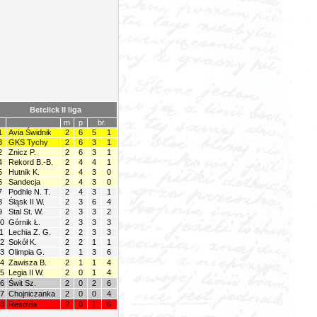
Betclick II liga
m
p
br.
1
Avia Świdnik
2
6
5
1
3
GKS Tychy
2
6
3
1
2
Znicz P.
2
6
3
1
4
Rekord B.-B.
2
4
4
1
5
Hutnik K.
2
4
3
0
6
Sandecja
2
4
3
0
7
Podhle N. T.
2
4
3
1
8
Śląsk II W.
2
3
6
4
9
Stal St. W.
2
3
3
2
0
Górnik Ł.
2
3
3
3
1
Lechia Z. G.
2
2
3
3
2
Sokół K.
2
2
1
1
3
Olimpia G.
2
1
3
6
4
Zawisza B.
2
1
1
4
5
Legia II W.
2
0
1
4
6
Świt Sz.
2
0
2
6
7
Chojniczanka
2
0
0
4
8
Resovia
2
0
1
6