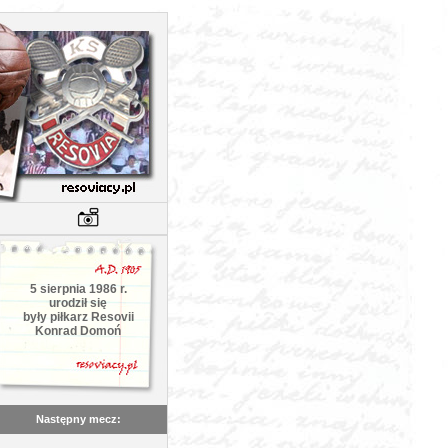
5 sierpnia 1986 r.
urodził się
były piłkarz Resovii
Konrad Domoń
Następny mecz: