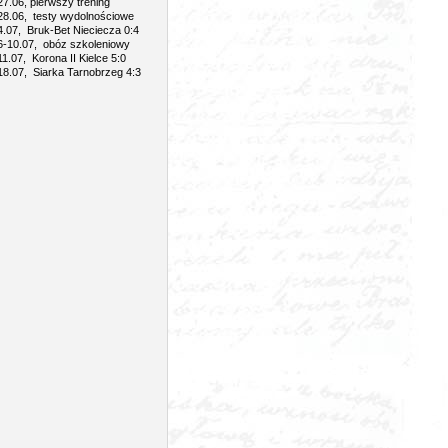
27.06, pierwszy trening
28.06, testy wydolnościowe
4.07, Bruk-Bet Nieciecza 0:4
6-10.07, obóz szkoleniowy
11.07, Korona II Kielce 5:0
18.07, Siarka Tarnobrzeg 4:3