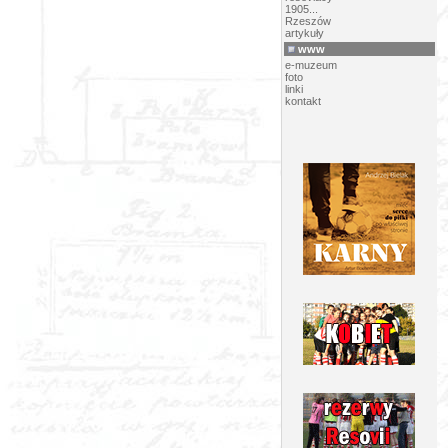
1905...
Rzeszów
artykuły
www
e-muzeum
foto
linki
kontakt