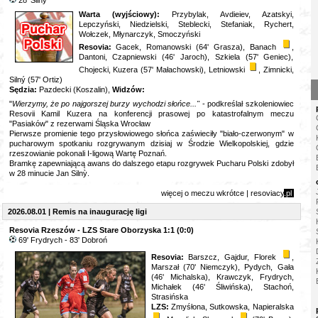
28
' Silnỳ
Warta
(wyjściowy):
Przybylak, Avdieiev, Azatskyi,
Lepczyński, Niedzielski, Steblecki, Stefaniak, Rychert,
Wołczek, Młynarczyk, Smoczyński
Resovia:
Gacek, Romanowski (64' Grasza), Banach
,
Dantoni, Czapniewski (46' Jaroch), Szkiela (57' Geniec),
Chojecki, Kuzera (57' Małachowski), Letniowski
, Zimnicki,
Silný (57' Ortiz)
Sędzia:
Pazdecki (Koszalin),
Widzów:
"
Wierzymy, że po najgorszej burzy wychodzi słońce..."
- podkreślał szkoleniowiec
Resovii Kamil Kuzera na konferencji prasowej po katastrofalnym meczu
"Pasiaków" z rezerwami Śląska Wrocław
Pierwsze promienie tego przysłowiowego słońca zaświeciły "biało-czerwonym" w
pucharowym spotkaniu rozgrywanym dzisiaj w Środzie Wielkopolskiej, gdzie
rzeszowianie pokonali I-ligową Wartę Poznań.
Bramkę zapewniającą awans do dalszego etapu rozgrywek Pucharu Polski zdobył
w 28 minucie Jan Siln
ỳ.
więcej o meczu wkrótce | resoviacy
.pl
2026.08.01 | Remis na inaugurację ligi
Resovia Rzeszów - LZS Stare Oborzyska 1:1 (0:0)
6
9' Frydrych - 83' Dobroń
Resovia:
Barszcz, Gajdur, Florek
,
Marszał (70' Niemczyk), Pydych, Gała
(46' Michalska), Krawczyk, Frydrych,
Michałek (46' Śliwińska), Stachoń,
Strasińska
LZS:
Zmyśłona, Sutkowska, Napieralska