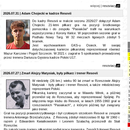
więcej |
resoviacy
.pl
2026.07.31 | Adam Chojecki w kadrze Resovii
Do kadry Resovii w trakcie sezonu 2026/27 dołączył Adam
Chojecki. 21-letni piłkarz gra na pozycji środkowego
pomocnika i do zespołu "Pasiaków" trafił na warunkach
wypożyczenia z Korony Kielce. W poprzednim sezonie grał w
Podhalu Nowy Targ. W 32 meczach ligowych zdobył 5
bramek.
Jest wychowankiem GKS-u Osieck. W swojej
dotychczasowej karierze piłkarskiej reprezentował również
Mazur Karczew i Pogoń Szczecin. W 2021 r. zagrał w 5 spotkaniach prowadzonej
przez trenera Dariusza Gęsiora kadrze Polski U17.
resoviacy
.pl
2026.07.27 | Zmarł Alojzy Matysiak, były piłkarz i trener Resovii
W niedzielę (26 bm.) wieku 90 lat zmarł w Rzeszowie Alojzy
Matysiak - były piłkarz i trener Resovii, a także młodzieżowy
reprezentant Polski.
1
Piłkarską karierę zaczynał w w Wawelu Wirek, a później
1
przeniósł się do Rzeszowa, aby reprezentować Spójnię. Po
1
włączeniu tego klubu do Resovii, w latach 1955-1960 grał w
1
rzeszowskich "Pasiakach", z którymi później był związany
1
jako trener.
1
Grał na pozycji prawoskrzydłowego i był czołowym strzelcem Resovii w zespole
1
trenera Antoniego Brzeżańczyka. Z Resovią zdobył mistrzostwo III ligi. W 1960 r.
1
razem z Edwardem Kwiatkowskim i Leonem Szalachą przeszedł do Stali
1
Rzeszów.
Po zakończeniu kariery piłkarskiej podjął pracę trenerską. Zespół II-ligowej Resovii