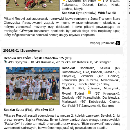
, Moeglich, Skrzypek
(70' Braun),
Falkowska, Dobroń, Kokot, Knuła,
Lechna, Matyja
Sędzina:
Syta (Kraków),
Widzów:
60
Piłkarki Resovii zainaugurowały rozgrywki ligowe remisem z Juna-Transem Stare
Oborzyska. Rzeszowianki zagrały w mocno w przemeblowanym składzie, w
którym zanotować możemy trzy debiutanki i dwie piłkarki powracające do
treningów. Głównym bohaterem spotkania był jednak tiego dnia tropikalny upał,
który mógł skutecznie odbierać ochotę do gry obydwu zespołom.
więcej |
resoviacy
.pl
2026.08.01 | Zdemolowani!
Resovia Rzeszów - Śląsk II Wrocław 1:5 (0:3)
49' Czyżycki - 10 ' 43' Kamiński, 28' Ciućka, 62' Kobelczuk, 64' Stangret
Resovia:
Bochniarz, Szkiela (65'
Romanowski), Oko, Banach, Grasza (65
Chojecki), Zimnicki (46' Geniec),
Letniowski (65' Kuzera), Małachowski,
Czyżycki, Jaroch, Ort
íz (55' Silnỳ)
Śląsk II:
Klint, Żulewski, Muszyński,
Rygiel, Tudruj
(76' Krygowski),
Coulibaly (60' Krzewiński), Danielewicz,
Markowski (60' Kobelczuk), Ciućka,
Kamiński (74' Janiszewski), Stangret
Sędzia:
Szuta (Piła),
Widzów:
823
Piłkarze Resovii zostali zdemolowani w meczu 2. kolejki rozgrywek Betclick 2. ligi
przez rezerwy Śląska Wrocław. Był to kolejny bardzo słaby występ rzeszowskich
"Pasiaków" i trudno tu mówić o wypadku przy pracy. "Biało-czerwoni" potrzebują
wzmocnień kadrowych, bo wkrótce mogą stać się pewniakiem do spadku.