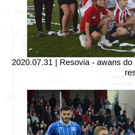
2020.07.31 | Resovia - awans do I 
re