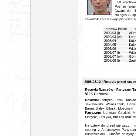
Jest wychow
Poznań (awans
(awans do II l
rozegrał 22 s
zawodnik zagrał swoje pierwsze 
Jarosław Białek
2002/03 (j)
Alum
2002/03 (w)
Lech
2003/04
Kuja
2004/05
Kuja
2005/06
Widz
2006/07 (j)
Widz
2006/07 (w)
Górn
2007/08 (j)
Zagł
2008.03.12 | Resovia przed sez
Resovia Rzeszów - Partyzant Ta
76' Rozborski
Resovia:
Pietryka, Polak, Kusia
Jakubowski, Walaszczyk, Danie
Baran, Białek, Biliński, Mościński
Partyzant:
Uchman: Ginalski, M. 
Findysz, Zarzyka, Buczek oraz Mi
Na cztery dni przed pierwszym m
sparing z A-klasowym Partyzant
kilkudziesięciu kibiców drużyny