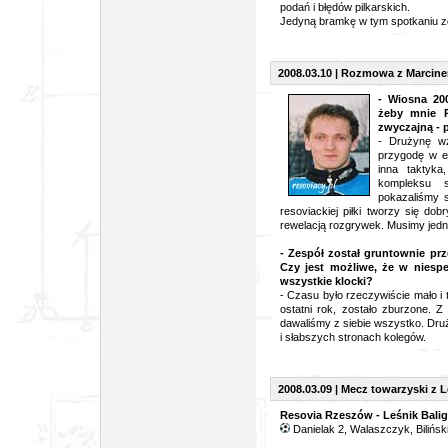
podań i błędów pilkarskich.
Jedyną bramkę w tym spotkaniu zd
2008.03.10 | Rozmowa z Marcine
- Wiosna 20
żeby mnie P
zwyczajną - 
- Drużynę wz
przygodę w ek
inna taktyka
kompleksu s
pokazaliśmy s
resoviackiej piłki tworzy się do
rewelacją rozgrywek. Musimy jedn
- Zespół został gruntownie p
Czy jest możliwe, że w niespe
wszystkie klocki?
- Czasu było rzeczywiście mało i
ostatni rok, zostało zburzone. Z
dawaliśmy z siebie wszystko. Dru
i słabszych stronach kolegów.
2008.03.09 | Mecz towarzyski z 
Resovia Rzeszów - Leśnik Baligr
Danielak 2, Walaszczyk, Bilińsk