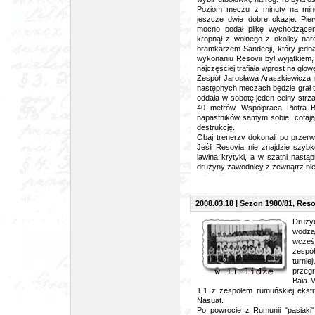
Poziom meczu z minuty na minut
jeszcze dwie dobre okazje. Pie
mocno podał piłkę wychodzące
kropnął z wolnego z okolicy nar
bramkarzem Sandecji, który jedna
wykonaniu Resovii był wyjątkiem
najczęściej trafiała wprost na gło
Zespół Jarosława Araszkiewicza m
następnych meczach będzie grał t
oddała w sobotę jeden celny strza
40 metrów. Współpraca Piotra B
napastników samym sobie, cofają
destrukcję.
Obaj trenerzy dokonali po przerw
Jeśli Resovia nie znajdzie szyb
lawina krytyki, a w szatni nastą
drużyny zawodnicy z zewnątrz nie 
2008.03.18 | Sezon 1980/81, Resovi
Drużyn
wodzą
wcześ
zespół
turni
przegr
Baia 
1:1 z zespołem rumuńskiej ekstra
Nasuat.
Po powrocie z Rumunii "pasiaki