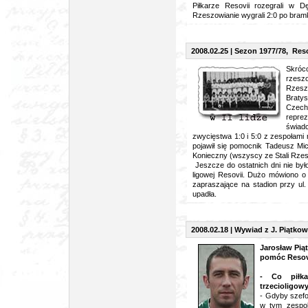
Piłkarze Resovii rozegrali w Dę
Rzeszowianie wygrali 2:0 po bra
2008.02.25 | Sezon 1977/78, Resov
Skróco
rzesz
Rzesz
Braty
Czech
repre
świadc
zwycięstwa 1:0 i 5:0 z zespołami
pojawił się pomocnik Tadeusz Mi
Konieczny (wszyscy ze Stali Rze
Jeszcze do ostatnich dni nie było
ligowej Resovii. Dużo mówiono o 
zapraszające na stadion przy ul.
upadła.
2008.02.18 | Wywiad z J. Piątk
Jarosław Piąt
pomóc Resovi
- Co piłka
trzecioligow
- Gdyby szefo
w tym zespol