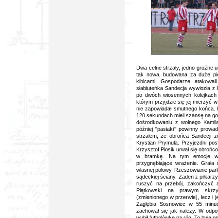
foto: ar
Dwa celne strzały, jedno groźne 
tak nowa, budowana za duże pie
kibicami. Gospodarze atakowali
słabiuteńka Sandecja wywiozła z
po dwóch wiosennych kolejkach s
którym przyjdzie się jej mierzyć 
nie zapowiadał smutnego końca. R
120 sekundach mieli szansę na gol
dośrodkowaniu z wolnego Kamila
później "pasiaki" powinny prowad
strzałem, że obrońca Sandecji z
Krystian Prymula. Przyjezdni pos
Krzysztof Piosik urwał się obrońc
w bramkę. Na tym emocje w I
przygnębiające wrażenie. Grała 
własnej połowy. Rzeszowianie parl
sądeckiej ściany. Żaden z piłkarz
ruszyć na przebój, zakończyć a
Piątkowski na prawym skrzyd
(zmienionego w przerwie), lecz i 
Zagłębia Sosnowiec w 55 minuc
zachował się jak należy. W odpo
wybił futbolówkę na róg. To była o