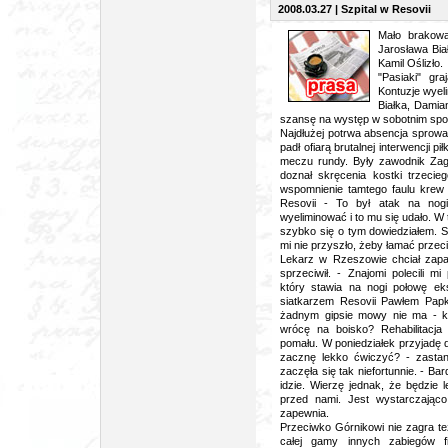
2008.03.27 | Szpital w Resovii
Mało brakow
Jarosława Bia
Kamil Oślizło.
"Pasiaki" gr
Kontuzje wyel
Białka, Damia
szansę na występ w sobotnim spot
Najdłużej potrwa absencja sprowa
padł ofiarą brutalnej interwencj
meczu rundy. Były zawodnik Zag
doznał skręcenia kostki trzecie
wspomnienie tamtego faulu krew 
Resovii - To był atak na nogi
wyeliminować i to mu się udało. W
szybko się o tym dowiedziałem. S
mi nie przyszło, żeby łamać przec
Lekarz w Rzeszowie chciał zapak
sprzeciwił. - Znajomi polecili mi
który stawia na nogi połowę ek
siatkarzem Resovii Pawłem Papke
żadnym gipsie mowy nie ma - k
wrócę na boisko? Rehabilitacja
pomału. W poniedziałek przyjadę
zacznę lekko ćwiczyć? - zastan
zaczęła się tak niefortunnie. - B
idzie. Wierzę jednak, że będzie
przed nami. Jest wystarczając
zapewnia.
Przeciwko Górnikowi nie zagra t
całej gamy innych zabiegów fi