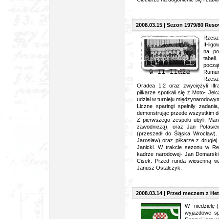
2008.03.15 | Sezon 1979/80 Resovi
Rzesz
II-lig
na po
tabel
począ
Rumun
Rzeszo
Oradea 1:2 oraz zwyciężyli Il
piłkarze spotkali się z Moto- Je
udział w turnieju międzynarodowym,
Liczne sparingi spełniły zadan
demonstrując przede wszystkim d
Z pierwszego zespołu ubyli: Mar
zawodniczą), oraz Jan Potasie
(przeszedł do Śląska Wrocław). 
Jarosław) oraz piłkarze z drugie
Janicki. W trakcie sezonu w Re
kadrze narodowej- Jan Domarski
Cisek. Przed rundą wiosenną w
Janusz Ostalczyk.
2008.03.14 | Przed meczem z 
W niedzielę (
wyjazdowe sp