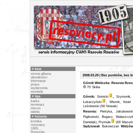
ARCHIW
klub
strona główna
2008.03.29 | Bez punktów, bez b
aktualności
informacje
Górnik Wieliczka- Resovia Rzes
prasa
75' Skiba
wydarzenia
wywiady
liga
Górnik:
Sotnicki
,
Szymonik, P
kadra
Łukaczyński
, Wtorek, Kisiel
terminarz
Leśniowski (56' Nowak)
mecze
Resovia:
Pietryka, Jakubowski
tabela
historia
Piątkowski, Bogacz, Walaszczy
kronika
Danielak), Prymuła
(65' Mazurk
resoviacy
Sędziował:
Bukowczan
Widzó
1905...
Rzeszów