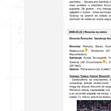
pachwiny. - Sprawa jest bardziej z
mam problem z mięśniem brzuch
tygodnie. Zły jestem - trzy mies
oglądam z trybun - mówi wychowan
Szansę na powrót do składu w
dochodzi do siebie po urazie wiąz
2008.03.22 | Resovia na remis
Resovia Rzeszów- Sandecja No
Resovia:
Pietryka, Baran, Kus
Walaszczyk
, Rozborski (67' 
Mazurkiewicz)
Sandecja:
Kozioł, Szczepanik, Fr
Solotruk (46' Orzechowski
), 
(69' Nieć).
Sędzia:
Pożarowszczyk (Lublin)
Tomasz Tułacz (trener Resovii):
- Zasłużyliśmy na zwycięstwo, b
szwankuje jednak skuteczność.
mogą się okazać kluczem do wygran
Pierwsze minuty zapowiadały coś 
a po przerwie pojawiły się nerwy, 
zadań. Ci, którzy weszli na boisko,