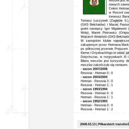
Resovii jest 
nowych zawodn
Celem Hetmana
w Resovii zas
Ireneusz Bara
Tomasz Łuczywek (Zagłębie S.)
(GKS Bełchatów) i Maciej Pastus
godni nastepcy: Igor Migalewski 
Wola), Marek Piotrowicz (Orlęt
Wojciech Wolański (GKS Bełcható
W zamojskim klubie największ
zakupionym przez Hetmana Mark
po półrocznej przerwie Prejucem
Kieme i Onyekachi’ego to widać j
Dotychczas, w rozgrywkach III i 
Bilans meczów jest korzystny dl
meczów zakończyło się remisem.
-
sezon 2007/2008
Resovia - Hetman 0 : 0
- sezon 2003/2004
Hetman - Resovia 3 : 0
Resovia - Hetman 1 : 1
- sezon 1993/1994
Resovia - Hetman 0 : 0
Hetman - Resovia 1 : 1
- sezon 1992/1993
Hetman - Resovia 0 : 0
Resovia - Hetman 1 : 2
2008.03.13 | Piłkarskich transfer