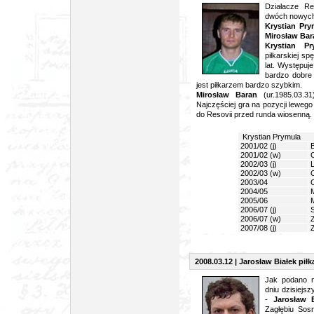
Działacze Res
dwóch nowych 
Krystian Pry
Mirosław Ba
Krystian Pr
piłkarskiej s
lat. Występuj
bardzo dobre 
jest piłkarzem bardzo szybkim.
Mirosław Baran
(ur.1985.03.31
Najczęściej gra na pozycji lewego
do Resovii przed runda wiosenną.
Krystian Prymula
2001/02 (j)
B
2001/02 (w)
C
2002/03 (j)
L
2002/03 (w)
C
2003/04
C
2004/05
M
2005/06
M
2006/07 (j)
S
2006/07 (w)
Z
2007/08 (j)
Z
2008.03.12 | Jarosław Białek pił
Jak podano na
dniu dzisiejs
-
Jarosław B
Zagłębiu Sos