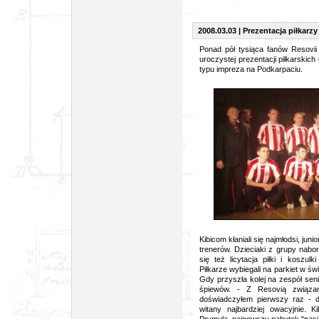
2008.03.03 | Prezentacja piłkarzy
Ponad pół tysiąca fanów Resovii
uroczystej prezentacji piłkarskic
typu impreza na Podkarpaciu.
foto: Dz
Kibicom kłaniali się najmłodsi, ju
trenerów. Dzieciaki z grupy nabo
się też licytacja piłki i koszul
Piłkarze wybiegali na parkiet w św
Gdy przyszła kolej na zespół sen
śpiewów. - Z Resovią związa
doświadczyłem pierwszy raz - dzi
witany najbardziej owacyjnie. K