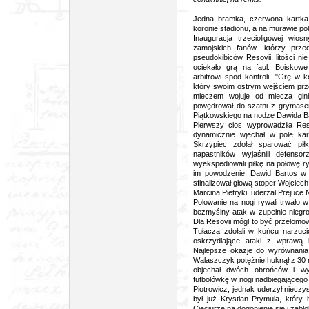
Jedna bramka, czerwona kartka 
koronie stadionu, a na murawie po
Inauguracja trzecioligowej wio
zamojskich fanów, którzy prze
pseudokibiców Resovii, litości ni
ociekało grą na faul. Boiskow
arbitrowi spod kontroli. "Grę w
który swoim ostrym wejściem prze
mieczem wojuje od miecza gini
powędrował do szatni z grymase
Piątkowskiego na nodze Dawida Bar
Pierwszy cios wyprowadziła Re
dynamicznie wjechał w pole ka
Skrzypiec zdołał sparować pił
napastników wyjaśnili defens
wyekspediowali piłkę na połowę ryw
im powodzenie. Dawid Bartos w s
sfinalizował głową stoper Wojciech 
Marcina Pietryki, uderzał Prejuce
Polowanie na nogi rywali trwało 
bezmyślny atak w zupełnie niegroź
Dla Resovii mógł to być przełom
Tułacza zdołali w końcu narzuci
oskrzydlające ataki z wprawą 
Najlepsze okazje do wyrównania 
Walaszczyk potężnie huknął z 30 m
objechał dwóch obrońców i wył
futbolówkę w nogi nadbiegającego
Piotrowicz, jednak uderzył nieczy
był już Krystian Prymula, który
Cieciurze na dogonienie się i zabl