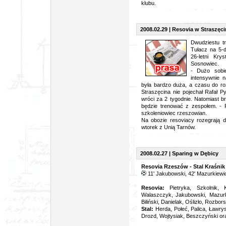
klubu.
2008.02.29 | Resovia w Straszęci
Dwudziestu t
Tułacz na 5-d
26-letni Kry
Sosnowiec.
- Dużo sobi
intensywnie n
była bardzo duża, a czasu do ro
Straszęcina nie pojechał Rafał P
wróci za 2 tygodnie. Natomiast 
będzie trenować z zespołem. - 
szkoleniowiec rzeszowian.
Na obozie resoviacy rozegrają 
wtorek z Unią Tarnów.
2008.02.27 | Sparing w Dębicy
Resovia Rzeszów - Stal Kraśnik 
11'
Jakubowski, 42' Mazurkiewi
Resovia:
Pietryka, Szkolnik,
Walaszczyk, Jakubowski, Mazurk
Biliński, Danielak, Oślizło, Rozbors
Stal:
Herda, Połeć, Palica, Ławry
Drozd, Wojtysiak, Beszczyński or