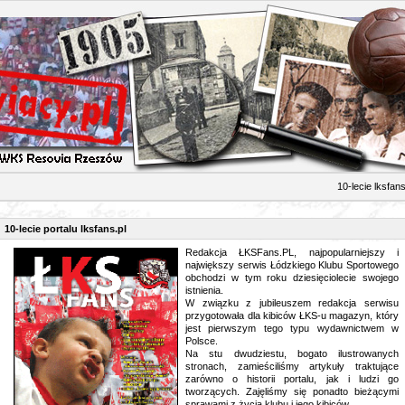
ecie lksfans.p
10-lecie portalu lksfans.pl
Redakcja ŁKSFans.PL, najpopularniejszy i
największy serwis Łódzkiego Klubu Sportowego
obchodzi w tym roku dziesięciolecie swojego
istnienia.
W związku z jubileuszem redakcja serwisu
przygotowała dla kibiców ŁKS-u magazyn, który
jest pierwszym tego typu wydawnictwem w
Polsce.
Na stu dwudziestu, bogato ilustrowanych
stronach, zamieściliśmy artykuły traktujące
zarówno o historii portalu, jak i ludzi go
tworzących. Zajęliśmy się ponadto bieżącymi
sprawami z życia klubu i jego kibiców.