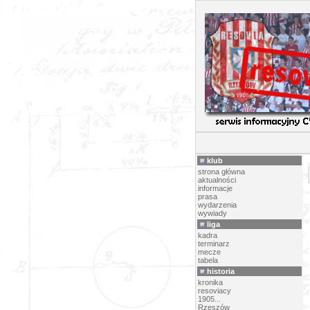
10-l
klub
strona główna
aktualności
informacje
prasa
wydarzenia
wywiady
liga
kadra
terminarz
mecze
tabela
historia
kronika
resoviacy
1905...
Rzeszów