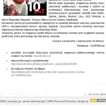
Wśród wielu artykułów znajdziecie bardzo dużo
„fansowej” publicystyki i wywiady z ludźmi ze
środowiska kibicowskiego oraz sportowego
(ekskluzywnych wywiadów udzielili nam Kołek,
Jędrek, Admin, Modzel, Lisu, ŁKS Historia, a
także Bogusław Wyparło, Tomasz Wieszczycki i Daiva Jodeikaite).
Na łamach pisma przypomnieliśmy największe w ostatniej dekadzie sukcesy sportowców
ŁKS-u, niezapomniane mecze, oprawy, wyjazdy i wszystkie ważne momenty tworzące
najnowszą historię najstarszego łódzkiego klubu.
Jesteśmy pewni, że magazyn spełni Wasze oczekiwania również pod względem oprawy
graficznej, która prezentuje się nad wyraz okazale.
Gorąco zachęcamy i zapraszamy do lektury.
Redakcja - LKSFANS.pl
wszelkie szczegóły dotyczące dystrybucji magazynu jubileuszowego można
znaleźć na stronie:
www.lksfans.pl
więcej informacji o wydawnictwie
http://www.lksfans.pl/index.php/forum_reply/index/id/3296
do nabycia również na allegro
http://allegro.pl/10-lat-lksfans-pl-lks-lodz-zawisza-tychy-resovia-
i1772992043.html
| ... do strony głów
2006 | resoviacy.pl serwis informacyjny CWKS Resovia Rzeszów | design by