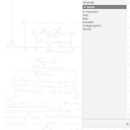
artykuły
www
e-muzeum
foto
linki
kontakt
księga gości
forum
© 