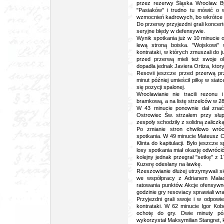
przez rezerwy Śląska Wrocław. B
"Pasiaków" i trudno tu mówić o w
wzmocnień kadrowych, bo wkrótce 
Do przerwy przyjezdni grali koncert
seryjne błędy w defensywie.
Wynik spotkania już w 10 minucie o
lewą stroną boiska. "Wojskowi" 
kontrataki, w których zmuszali do 
przed przerwą mieli też swoje o
dopadła jednak Javiera Ortiza, kto
Resovii jeszcze przed przerwą pr
minut później umieścił piłkę w siatc
się pozycji spalonej.
Wrocławianie nie tracili rezonu
bramkową, a na listę strzelców w 2
W 43 minucie ponownie dał znać
Ostrowiec Św. strzałem przy słu
zespoły schodziły z solidną zaliczk
Po zmianie stron chwilowo wróc
spotkania. W 49 minucie Mateusz C
Klinta do kapitulacji. Było jeszcze
losy spotkania miał okazję odwrócić
kolejny jednak przegrał "setkę" z 1
Kuzerę odesłany na ławkę.
Rzeszowianie dłużej utrzymywali się 
we współpracy z Adrianem Mała
ratowania punktów. Akcje ofensywne
godzinie gry resoviacy sprawiali w
Przyjezdni grali swoje i w odpow
kontrataki. W 62 minucie Igor Kob
ochotę do gry. Dwie minuty póź
wykorzystał Maksymilian Stangret, k