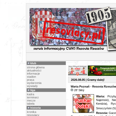
AKTUAL
klub
strona główna
aktualności
informacje
stadion
prasa
2026.08.05 | Gramy dalej!
wydarzenia
wywiady
Warta Poznań - Resovia Rzeszów 0
liga
28
' Silnỳ
kadra
Warta
:
Przyby
terminarz
Najemski), Nie
mecze
tabela
Kendzia), Ryc
historia
Smoczyński (52
kronika
Resovia:
Gacek
resoviacy