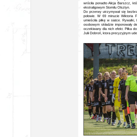
wróciła ponadto Alicja Barszcz, k
ekstraligowym Stomilu Olsztyn.
Do przerwy utrzymywał się bezbra
połowie. W 69 minucie Wiktoria 
umieściła piłkę w siatce. Rywalki
osobowym składzie imponowały dete
oczekiwany dla nich efekt. Piłka d
Julii Dobroń, ktora precyzyjnym ud