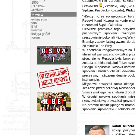
Czapniewski (46' Jaroch), Szkiela 
1905...
Rzeszów
Letniowski
, Zimnicki, Silný (57' O
artykuły
Sędzia:
Pazdecki (Koszalin),
Widz
www
"
Wierzymy, że po najgorszej burz
e-muzeum
Resovii Kamil Kuzera na konferenc
foto
rezerwami Śląska Wrocław
linki
Pierwsze promienie tego przysło
kontakt
pucharowym spotkaniu rozgrywa
księga gości
forum
rzeszowianie pokonali I-ligową War
Bramkę zapewniającą awans do da
28 minucie Jan Siln
ỳ.
W spotkaniu rozgrywanemym na śr
starali od pierwszego gwizdka prze
piłce, ale to Resovia była konkr
została po składnej akcji "biało-cz
Silnego. Napastnik Resovii ostat
spotkaniu bardzo chciał udowodni
precyzyjnym strzałem idealnie obok
interwencję.
Miejscowi stwarzali sobie okazj
Jeszcze przed przerwą Aleksander 
Smoczyńskiego nie znalazła drogi do
W drugiej połowie spotkania miej
rzeszowianie wyprowadzali groźne k
Na bramkę debiutującego w bramce
spotkania: Apolinarski i Steblecki, 
Kamil Kuzera 
abyśy pozytyw
zrobiliśmy. Mam