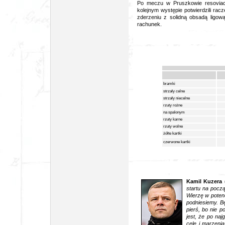
Po meczu w Pruszkowie resoviacy
kolejnym występie potwierdzili rac
zderzeniu z solidną obsadą ligow
rachunek.
bramki
strzały celne
strzały niecelne
rzuty rożne
na spalonym
rzuty karne
rzuty wolne
żółte kartki
czerwone kartki
Kamil Kuzera (
startu na począ
Wierzę w potenc
podniesiemy. B
pierś, bo nie 
jest, że po na
cele i marzeni