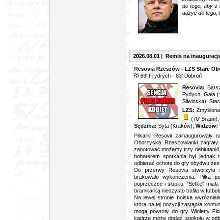
do tego, aby z
dążyć do tego, 
2026.08.01 | Remis na inaugurację
Resovia Rzeszów - LZS Stare Obo
6
9' Frydrych - 83' Dobroń
Resovia:
Bars
Pydych, Gała (
Śliwińska), Sta
LZS:
Zmyśłona
(70' Braun),
Sędzina:
Syta (Kraków),
Widzów:
Piłkarki Resovii zainaugurowały
Oborzyska. Rzeszowianki zagrały
zanotować możemy trzy debiutanki i
bohaterem spotkania był jednak t
odbierać ochotę do gry obydwu zes
Do przerwy Resovia stworzyła s
brakowało wykończenia. Piłka po
poprzeczce i słupku. "Setkę" miał
bramkarką nieczysto trafiła w futbo
Na lewej stronie boiska wyróżniał
która na tej pozycji zastąpiła kont
mogą powroty do gry Wioletty Flo
kadrze może dodać spokoju w odb