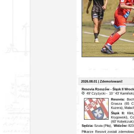
f
2026.08.01 | Zdemolowani!
Resovia Rzeszów - Śląsk II Wrocł
49' Czyżycki - 10 ' 43' Kamiński,
Resovia:
Boch
Grasza (65 Cho
Kuzera), Małac
Śląsk II:
Klin
Krygowski), Co
(60' Kobelczuk)
Sędzia:
Szuta (Piła),
Widzów:
823
Piłkarze Resovii zostali zdemolowa