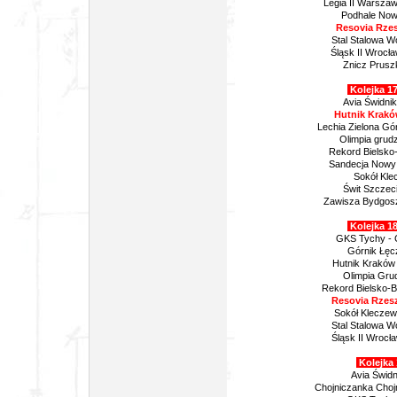
Legia II Warsza
Podhale Nowy
Resovia Rzes
Stal Stalowa W
Śląsk II Wrocła
Znicz Prusz
Kolejka 17
Avia Świdnik
Hutnik Krakó
Lechia Zielona Gó
Olimpia grud
Rekord Bielsko-
Sandecja Nowy 
Sokół Kle
Świt Szczeci
Zawisza Bydgosz
Kolejka 18
GKS Tychy - 
Górnik Łęc
Hutnik Kraków
Olimpia Grud
Rekord Bielsko-Bi
Resovia Rzes
Sokół Kleczew
Stal Stalowa W
Śląsk II Wrocł
Kolejka 
Avia Świdn
Chojniczanka Choj