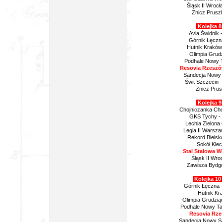
Śląsk II Wrocł
Znicz Prusz
Kolejka 8
Avia Świdnik 
Górnik Łęczn
Hutnik Kraków
Olimpia Grud
Podhale Nowy T
Resovia Rzeszów
Sandecja Nowy 
Świt Szczecin 
Znicz Pru
Kolejka 9
Chojniczanka Cho
GKS Tychy -
Lechia Zielona
Legia II Warsz
Rekord Bielsko
Sokół Klec
Stal Stalowa W
Śląsk II Wro
Zawisza Bydgo
Kolejka 10
Górnik Łęczna 
Hutnik Kr
Olimpia Grudzi
Podhale Nowy Tar
Resovia Rze
Sandecja Nowy Są