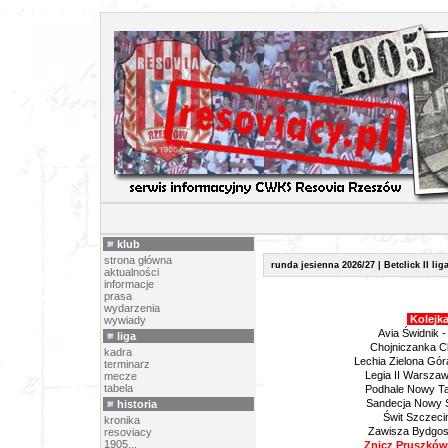
TERMI
klub
strona główna
runda jesienna 2026/27 | Betclick II lig
aktualności
informacje
prasa
wydarzenia
Kolejka
wywiady
Avia Świdnik -
liga
Chojniczanka C
kadra
Lechia Zielona Góra
terminarz
Legia II Warszaw
mecze
tabela
Podhale Nowy Tar
Sandecja Nowy S
historia
Świt Szczeci
kronika
Zawisza Bydgos
resoviacy
1905...
Znicz Pruszków