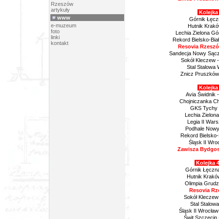
Rzeszów
artykuły
Kolejka 
www
Górnik Łęczn
e-muzeum
Hutnik Krakó
foto
Lechia Zielona Gó
linki
Rekord Bielsko-Bia
kontakt
Resovia Rzeszów
Sandecja Nowy Sącz 
Sokół Kleczew 
Stal Stalowa
Znicz Pruszków 
Kolejka 
Avia Świdnik
Chojniczanka Ch
GKS Tychy 
Lechia Zielon
Legia II War
Podhale Nowy
Rekord Bielsko-B
Śląsk II Wro
Zawisza Bydgos
Kolejka 4
Górnik Łęczn
Hutnik Krakó
Olimpia Grudz
Resovia Rz
Sokół Kleczew 
Stal Stalowa
Śląsk II Wrocław
Świt Szczecin