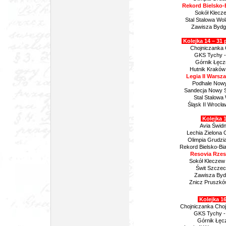
Rekord Bielsko-
Sokół Klecze
Stal Stalowa Wo
Zawisza Bydg
Kolejka 14 – 31 
Chojniczanka C
GKS Tychy -
Górnik Łęcz
Hutnik Kraków 
Legia II Warsz
Podhale Nowy
Sandecja Nowy S
Stal Stalowa
Śląsk II Wrocł
Kolejka 1
Avia Świdn
Lechia Zielona 
Olimpia Grudzi
Rekord Bielsko-Bia
Resovia Rzes
Sokół Kleczew
Świt Szczeci
Zawisza Byd
Znicz Pruszkó
Kolejka 16
Chojniczanka Cho
GKS Tychy - 
Górnik Łęc