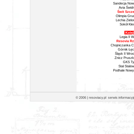
Sandecja Nowy
Avia Świd
Świt Szcz
Olimpia Grud
Lechia Zielo
Sokół Kle
Kolej
Legia II 
Resovia Rz
Chojniczanka Ch
Górnik Łęc
Śląsk II Wroc
Znicz Prusz
GKS Ty
Stal Stalo
Podhale Nowy
© 2006 | resoviacy.pl serwis informa