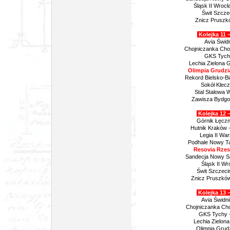
Śląsk II Wrocł
Świt Szcze
Znicz Pruszkó
Kolejka 11 
Avia Świdn
Chojniczanka Cho
GKS Tychy
Lechia Zielona 
Olimpia Grudzi
Rekord Bielsko-B
Sokół Klec
Stal Stalowa W
Zawisza Bydgo
Kolejka 12 –
Górnik Łęczn
Hutnik Kraków 
Legia II W
Podhale Nowy Ta
Resovia Rzes
Sandecja Nowy S
Śląsk II Wr
Świt Szczeci
Znicz Pruszków
Kolejka 13 –
Avia Świdn
Chojniczanka Cho
GKS Tychy -
Lechia Zielon
Olimpia Grud