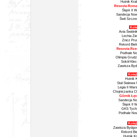
Hutnik Kra
Resovia Rzesz
Śląsk II 
Sandecja Nowy
Świt Szcze
Kole
Avia Świdni
Lechia Zi
Znicz Pru
Rekord Biel
Resovia Rze
Podhale No
Olimpia Grudz
Sokół Klec
Zawisza Bydg
Kolej
Hutnik 
Stal Stalowa 
Legia II War
Chojniczanka Ch
Górnik Łęc
Sandecja No
Śląsk II 
GKS Tych
Podhale Now
Kolej
Zawisza Bydgos
Rekord Bi
Hutnik K