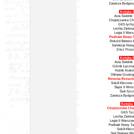
Zawisza Bydgosz
Kolejka 5
Avia Świdnik
Chojniczanka Cho
GKS tychy 
Lechia Zielon
Legia II War
Podhale Nowy T
Rekord Bielsko-B
Sandecja Nowy
Znicz Prusz
Kolejka 6
Avia Świdnik 
Górnik Łęczna 
Hutnik Krakó
Olimpia Grudzi
Resovia Rzeszó
Sokół Kleczew 
Śląsk II Wro
Świt Szc
Zawisza Bydgos
Kolejka 
Chojnicznka Cho
GKS Tych
Lechia Zielon
Legia II Warszaw
Podhale Nowy Ta
Sokół Klec
Stal Stalowa W