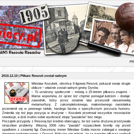
RAS
2010.12.10 | Piłkarz Resovii został radnym
Wiesław Kozubek, obrońca II-ligowej Resovii, pokazał swoje drugie
oblicze – właśnie został radnym gminy Dynów.
–
To urodzony społecznik
– mówią o 25-letnim piłkarzu znajomi. -
Mama wspomina, że ojciec też chętnie pomagał ludziom
– dodaje
zawodnik, który przez ostatnie lata przeszedł niesamowitą
metamorfozę. Z zakompleksionego, małomównego nastolatka
przemienił się w pewnego siebie, hardego faceta o specyficznym poczuciu humoru.
Zmieniła się też jego pozycja w drużynie – Kozubek przetrwał wszystkie resoviackie
rewolucje, a dziś trudno sobie wyobrazić ekipę "pasiaków” bez niego.
Początek przygody z Resovią był średnio obiecujący, bo też sama drużyna przeżywała
straszliwe problemy. Wiosną 2006 roku "pasiaki” rozpaczliwie broniły się przed
spadkiem z czwartej ligi. Ówczesny trener Wiesław Gołda mocno zabiegał o swojego
dawnego podopiecznego z Dynovii. Mało kto wie jednak, że za transfer piłkarza zapłacili