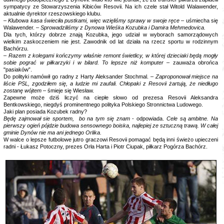
sympatycy ze Stowarzyszenia Kibiców Resovii. Na ich czele stał Witold Walawender,
aktualnie dyrektor rzeszowskiego klubu.
– Klubowa kasa świeciła pustkami, więc wzięliśmy sprawy w swoje ręce
– uśmiecha się
Walawender. –
Sprowadziliśmy z Dynowa Wieśka Kozubka i Damira Mehmedovica.
Dla tych, którzy dobrze znają Kozubka, jego udział w wyborach samorządowych
wielkim zaskoczeniem nie jest. Zawodnik od lat działa na rzecz
sportu
w rodzinnym
Bachórzu.
–
Razem z kolegami kończymy właśnie remont świetlicy, w której dzieciaki będą mogły
sobie pograć w piłkarzyki i w bilard. To lepsze niż komputer
– zauważa obrońca
"pasiaków”.
Do polityki namówił go radny z Harty Aleksander Stochmal. –
Zaproponował miejsce na
liście PSL, zgodziłem się, a ludzie mi zaufali. Chłopaki z Resovii żartują, że niedługo
zostanę wójtem
– śmieje się Wiesław.
Zapewne może dziś liczyć na ciepłe słowo od prezesa Resovii Aleksandra
Bentkowskiego, niegdyś prominentnego polityka Polskiego Stronnictwa Ludowego.
Jaki plan posiada Kozubek radny?
Będę zajmował sie sportem, bo na tym się znam
- odpowiada.
Cele są ambitne. Na
pierwszy ogień pójdzie budowa sensownego boiska, najlepiej ze sztuczną trawą. W całej
gminie Dynów nie ma ani jednego Orlika.
W walce o lepsze futbolowe jutro graczowi Resovii pomagać będą inni świeżo upieczeni
radni - Łukasz Potoczny, prezes Orła Harta i Piotr Ciupak, piłkarz Pogórza Bachórz.