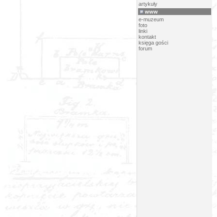
artykuły
www
e-muzeum
foto
linki
kontakt
księga gości
forum