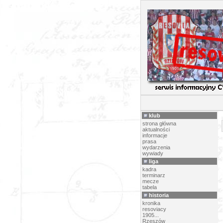
P
klub
strona główna
aktualności
informacje
prasa
wydarzenia
wywiady
liga
kadra
terminarz
mecze
tabela
historia
kronika
resoviacy
1905...
Rzeszów