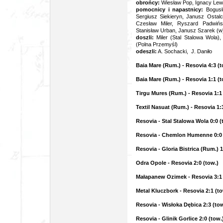
obrońcy:
Wiesław Pop, Ignacy Lewa
pomocnicy i napastnicy:
Bogusł
Sergiusz Siekieryn, Janusz Ostal
Czesław Miler, Ryszard Padwińs
Stanisław Urban, Janusz Szarek (w
doszli:
Miler (Stal Stalowa Wola)
(Polna Przemyśl)
odeszli:
A. Sochacki, J. Daniło
Baia Mare (Rum.) - Resovia 4:3 (t
Baia Mare (Rum.) - Resovia 1:1 (t
Tirgu Mures (Rum.) - Resovia 1:1
Textil Nasuat (Rum.) - Resovia 1:
Resovia - Stal Stalowa Wola 0:0 (t
Resovia - Chemlon Humenne 0:0 (
Resovia - Gloria Bistrica (Rum.) 1:
Odra Opole - Resovia 2:0 (tow.)
Małapanew Ozimek - Resovia 3:1 
Metal Kluczbork - Resovia 2:1 (to
Resovia - Wisłoka Dębica 2:3 (tow
Resovia - Glinik Gorlice 2:0 (tow.