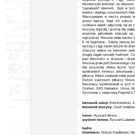
Wystarczyło pokonać na własnym b
"pasiakami" otworem. Było w tym 
boiska i dopingu rzeszowskich kibic
Warszawianie w meczu prawdy okaz
prostu lepszą. Stąd ich sukces 
czołówce tabeli i włączenie się do 
drużyną dojrzałą i groźną dla najl
wrażenie, jakkolwiek zdarzały si
najszybciej. Resovia miała bardzo d
6 na wyjeździe.. Gdyby wiosną pre
wyścig o I ligę zanim doszło do dr
Znaczny wpływ na wiosenne potkni
drugiej ciągłe roszady kadrowe. Co 
jego obecności w drużynie i dysp
Resovia grała pod Domarskiego i j
Nie przynosiły efektu liczne "p
spotkaniach trenerzy dokonywali 
piłkarzy. Kibice zadawali sobie pyta
Dużym sukcesem piłkarzy Resovii 
Resoviacy wyeliminowali w tych r
Ozimek, GKS Katowice, Ursus Wa
Szczecinie z miejscową Pogonią 0-1
kierownik sekcji:
Emil Kotelnicki,
kierownik drużyny:
Józef Jodłows
trener:
Ryszard Wrzos
asystent trenera
: Ryszard Latawie
kadra:
bramkarze:
Henryk Pawiłowski, Hen