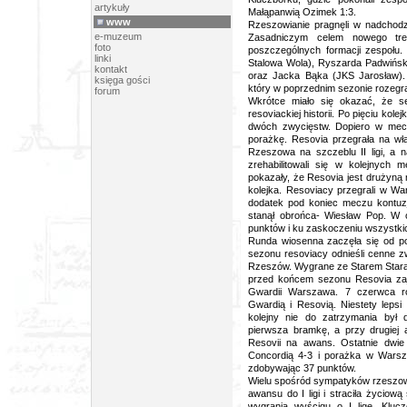
artykuły
Małąpanwią Ozimek 1:3.
www
Rzeszowianie pragnęli w nadchodz
e-muzeum
Zasadniczym celem nowego tre
foto
poszczególnych formacji zespołu.
linki
Stalowa Wola), Ryszarda Padwiński
kontakt
oraz Jacka Bąka (JKS Jarosław)
księga gości
który w poprzednim sezonie rozegrał
forum
Wkrótce miało się okazać, że s
resoviackiej historii. Po pięciu kol
dwóch zwycięstw. Dopiero w mec
porażkę. Resovia przegrała na wł
Rzeszowa na szczeblu II ligi, a n
zrehabilitowali się w kolejnych
pokazały, że Resovia jest drużyną
kolejka. Resoviacy przegrali w W
dodatek pod koniec meczu kontuz
stanął obrońca- Wiesław Pop. W o
punktów i ku zaskoczeniu wszystki
Runda wiosenna zaczęła się od por
sezonu resoviacy odnieśli cenne
Rzeszów. Wygrane ze Starem Starac
przed końcem sezonu Resovia zajmo
Gwardii Warszawa. 7 czerwca r
Gwardią i Resovią. Niestety lepsi
kolejny nie do zatrzymania był d
pierwsza bramkę, a przy drugiej 
Resovii na awans. Ostatnie dwie
Concordią 4-3 i porażka w Warsz
zdobywając 37 punktów.
Wielu spośród sympatyków rzeszows
awansu do I ligi i straciła życiową
wygrania wyścigu o I ligę. Klu