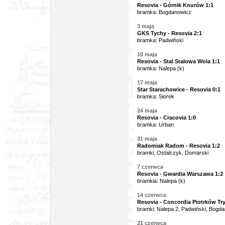
Resovia - Górnik Knurów 1:1
bramka: Bogdanowicz
3 maja
GKS Tychy - Resovia 2:1
bramka: Padwiński
10 maja
Resovia - Stal Stalowa Wola 1:1
bramka: Nalepa (k)
17 maja
Star Starachowice - Resovia 0:1
bramka: Siorek
24 maja
Resovia - Cracovia 1:0
bramka: Urban
31 maja
Radomiak Radom - Resovia 1:2
bramki; Ostalczyk, Domarski
7 czerwca
Resovia - Gwardia Warszawa 1:2
bramkia: Nalepa (k)
14 czerwca
Resovia - Concordia Piotrków Try
bramki: Nalepa 2, Padwiński, Bogd
21 czerwca