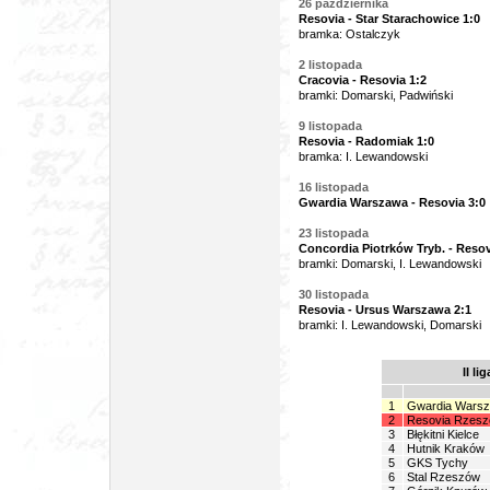
26 października
Resovia - Star Starachowice 1:0
bramka: Ostalczyk
2 listopada
Cracovia - Resovia 1:2
bramki: Domarski, Padwiński
9 listopada
Resovia - Radomiak 1:0
bramka: I. Lewandowski
16 listopada
Gwardia Warszawa - Resovia 3:0
23 listopada
Concordia Piotrków Tryb. - Resov
bramki: Domarski, I. Lewandowski
30 listopada
Resovia - Ursus Warszawa 2:1
bramki: I. Lewandowski, Domarski
II li
1
Gwardia Wars
2
Resovia Rzes
3
Błękitni Kielce
4
Hutnik Kraków
5
GKS Tychy
6
Stal Rzeszów