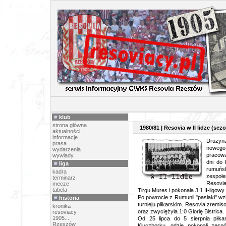
SEZON 
klub
strona główna
1980/81 | Resovia w II lidze (sezo
aktualności
informacje
Drużyna
prasa
nowego
wydarzenia
pracowa
wywiady
dni do 
liga
rumuńsk
kadra
zespołe
terminarz
Resovi
mecze
tabela
Tirgu Mures i pokonała 3:1 II-ligowy 
Po powrocie z Rumunii "pasiaki" wz
historia
turnieju piłkarskim. Resovia zrem
kronika
oraz zwyciężyła 1:0 Glorię Bistrica.
resoviacy
1905...
Od 25 lipca do 5 sierpnia piłk
Rzeszów
Kluczborku, gdzie pokonali zesp