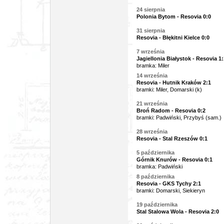
24 sierpnia
Polonia Bytom - Resovia 0:0
31 sierpnia
Resovia - Błękitni Kielce 0:0
7 września
Jagiellonia Białystok - Resovia 1:
bramka: Miler
14 września
Resovia - Hutnik Kraków 2:1
bramki: Miler, Domarski (k)
21 września
Broń Radom - Resovia 0:2
bramki: Padwiński, Przybyś (sam.)
28 września
Resovia - Stal Rzeszów 0:1
5 października
Górnik Knurów - Resovia 0:1
bramka: Padwiński
8 października
Resovia - GKS Tychy 2:1
bramki: Domarski, Siekieryn
19 października
Stal Stalowa Wola - Resovia 2:0