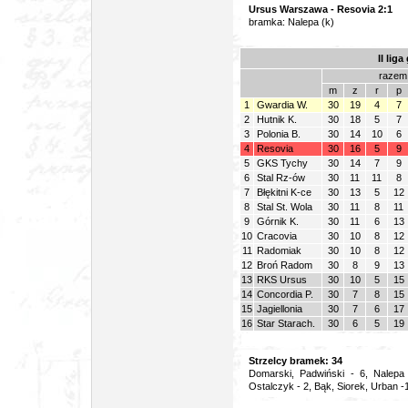
Ursus Warszawa - Resovia 2:1
bramka: Nalepa (k)
II lig
razem
m
z
r
p
1
Gwardia W.
30
19
4
7
2
Hutnik K.
30
18
5
7
3
Polonia B.
30
14
10
6
4
Resovia
30
16
5
9
5
GKS Tychy
30
14
7
9
6
Stal Rz-ów
30
11
11
8
7
Błękitni K-ce
30
13
5
12
8
Stal St. Wola
30
11
8
11
9
Górnik K.
30
11
6
13
10
Cracovia
30
10
8
12
11
Radomiak
30
10
8
12
12
Broń Radom
30
8
9
13
13
RKS Ursus
30
10
5
15
14
Concordia P.
30
7
8
15
15
Jagiellonia
30
7
6
17
16
Star Starach.
30
6
5
19
Strzelcy bramek: 34
Domarski, Padwiński - 6, Nalepa 
Ostalczyk - 2, Bąk, Siorek, Urban 