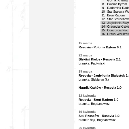
7
Górnik Knurów
8
Polonia Bytom
9
Radomiak Rad
10
Stal Stalowa Wo
11
Broń Radom
12
Star Starachow
13
Jagiellonia Biał
14
Cracovia Krak
15
Concordia Piotr
16
Ursus Warsza
15 marca
Resovia - Polonia Bytom 0:1
22 marca
Błękitni Kielce - Resovia 2:1
bramka: Padwiński
29 marca
Resovia - Jagiellonia Białystok 1:
bramka: Siekieryn (k)
Hutnik Kraków - Resovia 1:0
12 kwietnia
Resovia - Broń Radom 1:0
bramka: Bogdanowicz
19 kwietnia
Stal Rzeszów - Resovia 1:2
bramki: Bąk, Bogdanowicz
26 kwietnia