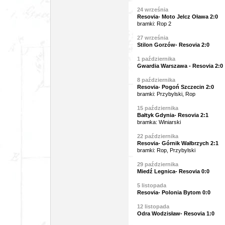
24 września
Resovia- Moto Jelcz Oława 2:0
bramki: Rop 2
27 września
Stilon Gorzów- Resovia 2:0
1 października
Gwardia Warszawa - Resovia 2:0
8 października
Resovia- Pogoń Szczecin 2:0
bramki: Przybylski, Rop
15
października
Bałtyk Gdynia- Resovia 2:1
bramka: Winiarski
22 października
Resovia-
Górnik Wałbrzych 2:1
bramki: Rop, Przybylski
29 października
Miedź Legnica- Resovia 0:0
5 listopada
Resovia-
Polonia Bytom 0:0
1
2 listopada
Odra Wodzisław- Resovia 1:0