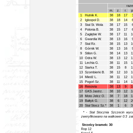
raz
m.
z.
r.
p
1
Hutnik K.
38
18
17
2
Igloopol D.
38
18
14
3
Stal St. Wola
38
17
15
4
Polonia B.
38
15
17
5
Zagłębie W.
38
17
11
1
6
Gwardia W.
38
13
16
7
Stal Rz.
38
15
13
1
8
Górnik W.
38
13
16
9
Stilon G.
38
14
13
1
10
Odra W.
38
13
12
1
11
Lechia G.
38
11
15
1
12
Siarka T.
38
15
8
1
13
Szombierki B.
38
12
10
1
14
Miedź L.
38
11
12
1
15
Pogoń Sz.
38
11
14
1
16
Resovia
38
13
9
1
17
GKS Jastrz.
38
10
12
1
18
Moto Jelcz O.
38
7
18
1
19
Bałtyk G.
38
6
12
2
20
Stal Stocz Sz.*
38
1
6
3
* -
Stal Stocznia Szczecin wy
zweryfikowano na walkower 0:3 zal
Strzelcy bramek: 30
Rop 12