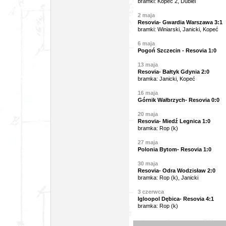
bramki: Kopeć 2, Dubiel
2
maja
Resovia- Gwardia Warszawa 3:1
bramki: Winiarski, Janicki, Kopeć
6 maja
Pogoń Szczecin - Resovia 1:0
13 maja
Resovia- Bałtyk Gdynia 2:0
bramka: Janicki, Kopeć
16 maja
Górnik Wałbrzych- Resovia 0:0
20 maja
Resovia- Miedź Legnica 1:0
bramka: Rop (k)
27 maja
Polonia Bytom- Resovia
1:0
30 maja
Resovia- Odra Wodzisław 2:0
bramka: Rop (k), Janicki
3 czerwca
Igloopol Dębica- Resovia 4:1
bramka: Rop (k)