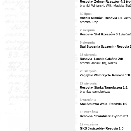
Resovia- Zelmer Rzeszów 4:1 (to
bramki: Winiarski, Wilk, Madeja, Bła
30 lipca
Hutnik Kraków- Resovia 1:1
/
debi
bramka: Rop
2 sierpnia
Resovia- Stal Rzeszów 0:1
/
debiut
6 sierpnia
Stal Stocznia Szczecin- Resovia 
13
sierpnia
Resovia- Lechia Gdańsk 2:0
bramki: Janicki (k), Rożek
20 sierpnia
Zagłębie Wałbrzych- Resovia 1:0
27 sierpnia
Resovia- Siarka Tarnobrzeg 1:1
bramka: samobójcza
3
września
Stal Stalowa Wola- Resovia 1:0
13
września
Resovia- Szombierki Bytom 0:3
17
września
GKS Jastrzębie- Resovia 1:0