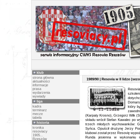
SEZON 
klub
strona główna
1989/90 | Resovia w II lidze (sezo
aktualności
informacje
prasa
Resovi
wydarzenia
szkol
wywiady
dotyc
liga
Domarsk
kadra
który b
terminarz
zawodni
mecze
(Karpaty Krosno), Grzegorz Wilk (
tabela
składu wrócił Stefan Kawalec po w
historia
trzech młodych wychowanków: Grz
kronika
Syńca. Opuścił drużynę Jerzy Podb
resoviacy
klubowi został przez Resovię wypo
1905...
Runda jesienna w wykonaniu r
Rzeszów