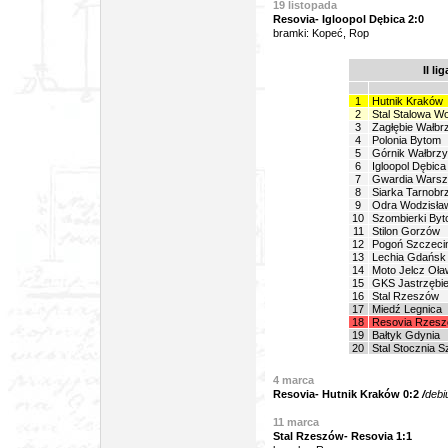
19 listopada
Resovia-
Igloopol Dębica 2:0
bramki: Kopeć, Rop
II li
1
Hutnik Kraków
2
Stal Stalowa Wo
3
Zagłębie Wałbr
4
Polonia Bytom
5
Górnik Wałbrz
6
Igloopol Dębica
7
Gwardia Wars
8
Siarka Tarnobr
9
Odra Wodzisła
10
Szombierki By
11
Stilon Gorzów
12
Pogoń Szczeci
13
Lechia Gdańsk
14
Moto Jelcz Oła
15
GKS Jastrzębi
16
Stal Rzeszów
17
Miedź Legnica
18
Resovia Rzes
19
Bałtyk Gdynia
20
Stal Stocznia S
4 marca
Resovia- Hutnik Kraków 0:2
/
debi
11 marca
Stal Rzeszów- Resovia 1:1