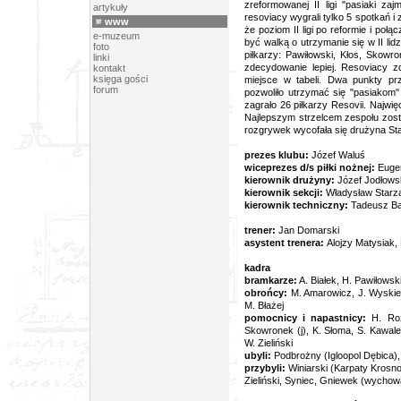
zreformowanej II ligi "pasiaki z
artykuły
resoviacy wygrali tylko 5 spotkań i
www
że poziom II ligi po reformie i po
e-muzeum
być walką o utrzymanie się w II l
foto
piłkarzy: Pawiłowski, Kłos, Skow
linki
zdecydowanie lepiej. Resoviacy zd
kontakt
księga gości
miejsce w tabeli. Dwa punkty p
forum
pozwoliło utrzymać się "pasiakom
zagrało 26 piłkarzy Resovii. Najwię
Najlepszym strzelcem zespołu zost
rozgrywek wycofała się drużyna Sta
prezes klubu:
Józef Waluś
wiceprezes d/s piłki nożnej:
Euge
kierownik drużyny:
Józef Jodłows
kierownik sekcji:
Władysław Starz
kierownik techniczny:
Tadeusz Ba
trener:
Jan Domarski
asystent trenera:
Alojzy Matysiak,
kadra
bramkarze:
A. Białek, H. Pawiłowsk
obrońcy:
M. Amarowicz, J. Wyskiel,
M. Błażej
pomocnicy i napastnicy:
H. Roż
Skowronek (j), K. Słoma, S. Kawalec
W. Zieliński
u
byli:
Podbrożny (Igloopol Dębica)
przybyli:
Winiarski (Karpaty Krosno
Zieliński, Syniec, Gniewek (wycho