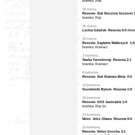
bramka: Rop
18 marca
Resovia- Stal Stocznia Szczecin 
bramka: Rop
25 marca
Lechia Gdańsk- Resovia 0:0
/
debi
28 marca
Resovia- Zagłębie Wałbrzych 1:0
bramka: Kramarz
1 kwietnia
Siarka Tarnobrzeg- Resovia 2:1
bramka: Kramarz
8 kwietnia
Resovia- Stal Stalowa Wola 0:0
15 kwietnia
Szombierki Bytom- Resovia 1:0
18 kwietnia
Resovia- GKS Jastrzębie 1:0
bramka: Rop (k)
22 kwietnia
Moto- Jelcz Oława- Resovia 0:0
29 kwietnia
Resovia- Stilon Gorzów 3:1