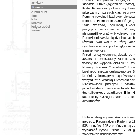
artykuły
składzie Tutaka (wyjazd do Szwecji
www
Kadrę Resovii uzupełniono wychowa
e-muzeum
piłkarzami z niższych klas rozgry
foto
Pomimo rewolucji kadrowej pierwsz
linki
remisu z Hetmanem Zamość (0:0) i
kontakt
Stalą Rzeszów, Jagiellonią, Okoc
księga gości
pozycji po ośmiu meczach. Po zwy
forum
nie potrafili wygrać w 9 kolejnych 
Resovii spisywała się dzielnie, ale
również "woli walki" z której Res
rywalom również pod względem fiz
fragmentów gry.
Przed rundą wiosenną doszło do k
awans do ekstraklasy Stomilu Ols
wiosny nie wypadła okazale: "...
Nowego trenera "pasiaków" Toma
kolejnego meczu derbowego ze Sta
Krośnie z broniącymi się również
wszystko" z Wisłoką i Stomilem spra
Rzeszowianie przegrali 8 ostat
przedostatnim miejscu w tabeli. P
doznali goryczy spadku do III ligi
sezonie był Grzegorz Wilk- strzele
debiutantów.
-------------------------------------------
----
Historia drugoligowej Resovii tr
meczu z Radomiakiem Radom w 1994 
538 meczów, 195 zakończyło się zw
wyższość rywali. Przez 17 lat g
"wiecznych drugoligowców".