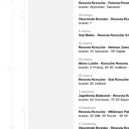
Resovia Rzeszów - Polonia Przem
bramki: Wybraniec, Sakowski
26 lutego
Okocimski Brzesko - Resovia Rze
bramki: ?
5 marca
Stal Mielec - Resovia Rzeszów 0:0
12 marca
Resovia Rzeszów - Hetman Zamoś
bramki: 24' Sakowski - 68' Sajdak
19 marca
Motor Lublin - Rzeszów Resovia 3
bramki: 4' Prokop, 66' 80' Jedliński
26 marca
Resovia Rzeszów - Stal Rzeszów 
bramki: 68' Zieliński
3 kwietnia
Jagiellonia Białystok - Resovia R
bramki: 64' Ostrowski, 70' 83' Bayer
10 kwietnia
Resovia Rzeszów - Włókniarz Pabi
bramki: 26' Wilk, 85' Rożek - 38' 60'
17 kwietnia
Okocimski Brzesko - Resovia Rze