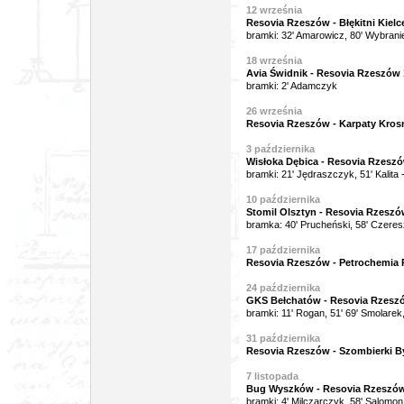
12
września
Resovia Rzeszów - Błękitni Kielc
bramki: 32' Amarowicz, 80' Wybrani
18
września
Avia Świdnik - Resovia Rzeszów 1
bramki: 2' Adamczyk
26 września
Resovia Rzeszów - Karpaty Kros
3
października
Wisłoka Dębica - Resovia Rzeszó
bramki: 21' Jędraszczyk, 51' Kalita 
10 października
Stomil Olsztyn - Resovia Rzeszów
bramka: 40' Prucheński, 58' Czeres
17 października
Resovia Rzeszów - Petrochemia P
24 października
GKS Bełchatów - Resovia Rzeszó
bramki: 11' Rogan, 51' 69' Smolarek
31 października
Resovia Rzeszów - Szombierki B
7
listopada
Bug Wyszków - Resovia Rzeszów 
bramki: 4' Milczarczyk, 58' Salomon,