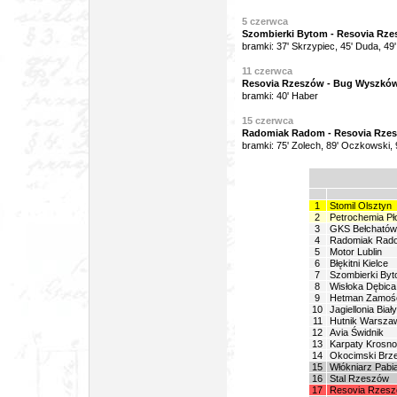
5 czerwca
Szombierki Bytom - Resovia Rzes
bramki: 37' Skrzypiec, 45' Duda, 49'
11 czerwca
Resovia Rzeszów - Bug Wyszków 
bramki: 40' Haber
15 czerwca
Radomiak Radom - Resovia Rzesz
bramki: 75' Zolech, 89' Oczkowski, 
1
Stomil Olsztyn
2
Petrochemia Pł
3
GKS Bełchatów
4
Radomiak Rad
5
Motor Lublin
6
Błękitni Kielce
7
Szombierki By
8
Wisłoka Dębica
9
Hetman Zamoś
10
Jagiellonia Biał
11
Hutnik Warsza
12
Avia Świdnik
13
Karpaty Krosno
14
Okocimski Brz
15
Włókniarz Pabi
16
Stal Rzeszów
17
Resovia Rzes