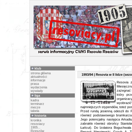
SEZON 
klub
strona główna
1993/94 | Resovia w II lidze (sezo
aktualności
informacje
Resovia z
prasa
Miesięczn
wydarzenia
zażegnać k
wywiady
który prz
liga
organizacy
kadra
wyobraz
terminarz
najmniejszych stypendiów, toteż po
mecze
tabela
Przed rundą jesienną odeszli do 
również podstawowego bramkarza "
historia
Jego potencjalny następca Arkadi
kronika
zabrakło również obrońcy Stanisła
resoviacy
1905...
Łańcut). Do Izolatora Boguchwała 
Rzeszów
Resovii: Nierojewski, Grzyb, A. 