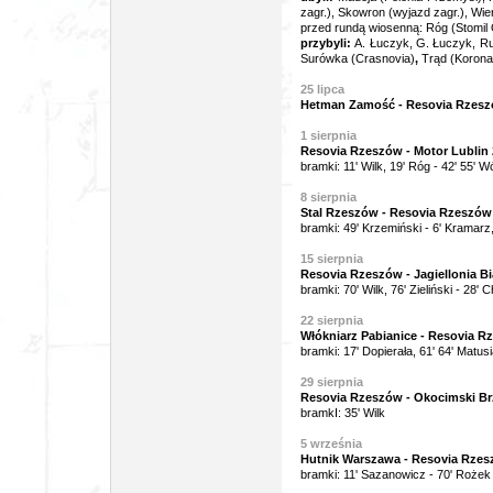
zagr.),
Skowron (wyjazd zagr.), Wie
przed rundą wiosenną: Róg (Stomil 
przybyli:
A. Łuczyk, G. Łuczyk, R
Surówka (Crasnovia)
,
Trąd (Korona
25 lipca
Hetman Zamość - Resovia Rzesz
1 sierpnia
Resovia Rzeszów - Motor Lublin 2
bramki: 11' Wilk, 19' Róg - 42' 55' W
8
sierpnia
Stal Rzeszów - Resovia Rzeszów 
bramki: 49' Krzemiński - 6' Kramarz
15 sierpnia
Resovia Rzeszów - Jagiellonia Bi
bramki: 70' Wilk, 76' Zieliński
- 28' 
22 sierpnia
Włókniarz Pabianice - Resovia Rz
bramki: 17' Dopierała, 61' 64' Matus
29 sierpnia
Resovia Rzeszów - Okocimski Brz
bramkI: 35' Wilk
5 września
Hutnik Warszawa - Resovia Rzesz
bramki: 11' Sazanowicz - 70' Rożek