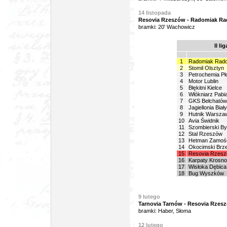
14 listopada
Resovia Rzeszów - Radomiak Rad
bramki: 20' Wachowicz
II li
1
Radomiak Rad
2
Stomil Olsztyn
3
Petrochemia Pł
4
Motor Lublin
5
Błękitni Kielce
6
Włókniarz Pabi
7
GKS Bełchatów
8
Jagiellonia Biał
9
Hutnik Warsza
10
Avia Świdnik
11
Szombierski B
12
Stal Rzeszów
13
Hetman Zamoś
14
Okocimski Brz
15
Resovia Rzes
16
Karpaty Krosno
17
Wisłoka Dębica
18
Bug Wyszków
9 lutego
Tarnovia Tarnów - Resovia Rzeszó
bramki: Haber, Słoma
12 lutego