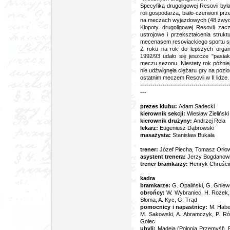
Specyfiką drugoligowej Resovii b
roli gospodarza, biało-czerwoni prz
na meczach wyjazdowych (48 zwyc
Kłopoty drugoligowej Resovii zac
ustrojowe i przekształcenia struk
mecenasem resoviackiego sportu spr
Z roku na rok do lepszych organiz
1992/93 udało się jeszcze "pasia
meczu sezonu. Niestety rok późni
nie udźwignęła ciężaru gry na poz
ostatnim meczem Resovii w II lidze.
-------------------------------------------
---
prezes klubu:
Adam Sadecki
kierownik sekcji:
Wiesław Zieliński
kierownik drużyny:
Andrzej Rela
lekarz:
Eugeniusz Dąbrowski
masażysta:
Stanisław Bukała
trener:
Józef Piecha, Tomasz Orło
asystent trenera:
Jerzy Bogdanow
trener bramkarzy:
Henryk Chruści
kadra
bramkarze:
G. Opaliński, G. Gnie
obrońcy:
W. Wybraniec, H. Rożek, R
Słoma, A. Kyc, G. Trąd
pomocnicy i napastnicy:
M. Haber,
M. Sakowski, A. Abramczyk, P. Róg
Golec
ubyli:
Madeja (Polonia Przemyśl), 