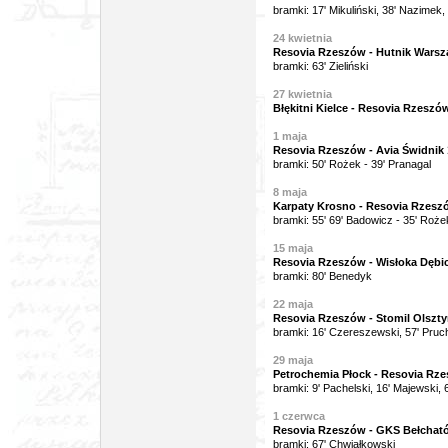
bramki: 17' Mikuliński, 38' Nazimek,
24 kwietnia
Resovia Rzeszów - Hutnik Warsza
bramki: 63' Zieliński
27 kwietnia
Błękitni Kielce - Resovia Rzeszó
1 maja
Resovia Rzeszów - Avia Świdnik 1
bramki: 50' Rożek - 39' Pranagal
8 maja
Karpaty Krosno - Resovia Rzeszó
bramki: 55' 69' Badowicz - 35' Roże
15 maja
Resovia Rzeszów - Wisłoka Dębica
bramki: 80' Benedyk
22 maja
Resovia Rzeszów - Stomil Olsztyn
bramki: 16' Czereszewski, 57' Pruc
29 maja
Petrochemia Płock - Resovia Rze
bramki: 9' Pachelski, 16' Majewski,
1 czerwca
Resovia Rzeszów - GKS Bełcható
bramki: 67' Chwiałkowski