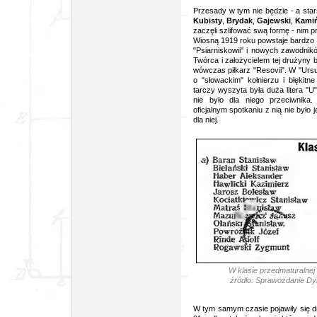
Przesady w tym nie będzie - a sta
Kubisty
,
Brydak
,
Gajewski
,
Kamiń
zaczęli szlifować swą formę - nim pr
Wiosną 1919 roku powstaje bardzo 
"Psiarniskowii" i nowych zawodni
Twórca i założycielem tej drużyny 
wówczas piłkarz "Resovii". W "Ursus
o "słowackim" kołnierzu i błęki
tarczy wyszyta była duża litera "U
nie było dla niego przeciwnika.
oficjalnym spotkaniu z nią nie był
dla niej.
W klasie przedmaturalnej 
źródło: Sprawozdanie Dy
W tym samym czasie pojawiły się dr