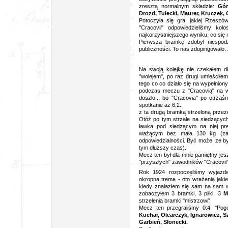
zresztą normalnym składzie:
Gór
Drozd, Tułecki, Maurer, Kruczek, 
Potoczyła się gra, jakiej Rzeszów
"Cracovii" odpowiedzieliśmy kol
najkorzystniejszego wyniku, co się
Pierwszą bramkę zdobył niespo
publiczności. To nas zdopingowało. 
Na swoją kolejkę nie czekałem d
"wolejem", po raz drugi umieściłem
tego co co działo się na wypełnion
podczas meczu z "Cracovią" na wie
doszło... bo "Cracovia" po otrząśn
spotkanie aż 6:2.
z ta drugą bramką strzeloną przez
Otóż po tym strzale na siedzących 
ławka pod siedzącym na niej pr
ważącym bez mała 130 kg (za 
odpowiedzialności. Być może, ze by
tym dłuższy czas).
Mecz ten był dla mnie pamiętny jesz
"przyszłych" zawodników "Cracovii"
Rok 1924 rozpoczęliśmy wyjazde
okropna trema - oto wrażenia jaki
kiedy znalazłem się sam na sam w 
zobaczyłem 3 bramki, 3 piłki, 3
M
strzelenia bramki "mistrzowi".
Mecz ten przegraliśmy 0:4. "Pog
Kuchar, Olearczyk, Ignarowicz, Sz
Garbień, Słonecki.