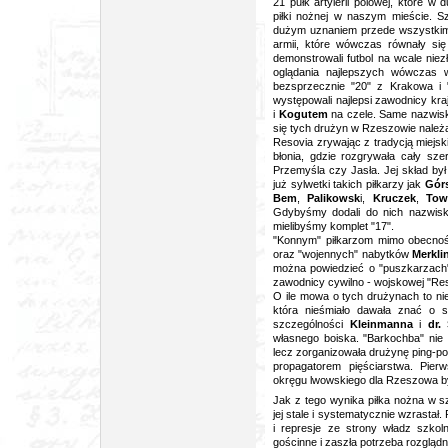
21 pułk artylerii polowej, które w
piłki nożnej w naszym mieście. Sz
dużym uznaniem przede wszystkim
armii, które wówczas równały się
demonstrowali futbol na wcale niez
oglądania najlepszych wówczas 
bezsprzecznie "20" z Krakowa i
występowali najlepsi zawodnicy kra
i
Kogutem
na czele. Same nazwisk
się tych drużyn w Rzeszowie należał
Resovia zrywając z tradycją miejsk
błonia, gdzie rozgrywała cały s
Przemyśla czy Jasła. Jej skład był
już sylwetki takich piłkarzy jak
Górs
Bem
,
Palikowsk
i,
Kruczek
,
Tow
Gdybyśmy dodali do nich nazwi
mielibyśmy komplet "17".
"Konnym" piłkarzom mimo obecno
oraz "wojennych" nabytków
Merkli
można powiedzieć o "puszkarzach" 
zawodnicy cywilno - wojskowej "Res
O ile mowa o tych drużynach to ni
która nieśmiało dawała znać o so
szczególności
Kleinmanna
i
dr.
własnego boiska. "Barkochba" nie o
lecz zorganizowała drużynę ping-po
propagatorem pięściarstwa. Pier
okręgu lwowskiego dla Rzeszowa b
Jak z tego wynika piłka nożna w s
jej stale i systematycznie wzrasta
i represje ze strony władz szkol
gościnne i zaszła potrzeba rozglądn