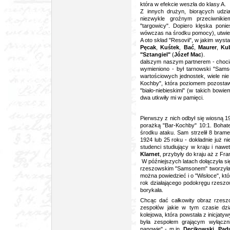
która w efekcie weszła do klasy A.
Z innych drużyn, biorących udział
niezwykle groźnym przeciwniki
"targowicy". Dopiero klęska poni
wówczas na środku pomocy), utwier
A oto skład "Resovii", w jakim wy
Pęcak
,
Kuśtek
,
Bać
,
Maurer
,
Kub
"Sztangiel"
(
Józef Mac
).
dalszym naszym partnerem - chocia
wymieniono - był tarnowski "Sams
wartościowych jednostek, wiele nie
Kochby", która poziomem pozostawa
"biało-niebieskimi" (w takich bow
dwa utkwiły mi w pamięci.
Pierwszy z nich odbył się wiosną 1
porażką "Bar-Kochby" 10:1. Boha
środku ataku. Sam strzelił 8 bram
1924 lub 25 roku - dokładnie już ni
studenci studiujący w kraju i naw
Klarnet
, przybyły do kraju aż z Fra
W późniejszych latach dołączyła si
rzeszowskim "Samsonem" tworzyła
można powiedzieć i o "Wisłoce", kt
rok działającego podokręgu rzeszo
borykała.
Chcąc dać całkowity obraz rzeszo
zespołów jakie w tym czasie dzi
kolejowa, która powstała z inicjaty
była zespołem grającym wyłączni
panowie" - m.in.
Dęcikowski
,
Pad