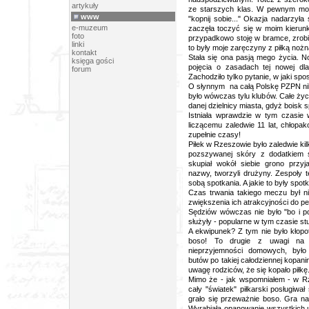
artykuły
ze starszych klas. W pewnym mome
www
"kopnij sobie..." Okazja nadarzyła
e-muzeum
zaczęła toczyć się w moim kierunk
foto
przypadkowo stoję w bramce, zrobio
linki
to były moje zaręczyny z piłką nożn
kontakt
Stała się ona pasją mego życia. No
księga gości
pojęcia o zasadach tej nowej dla
forum
Zachodziło tylko pytanie, w jaki spo
O słynnym na całą Polskę PZPN nikom
było wówczas tylu klubów. Całe życ
danej dzielnicy miasta, gdyż boisk 
Istniała wprawdzie w tym czasie
liczącemu zaledwie 11 lat, chłopak
zupełnie czasy!
Piłek w Rzeszowie było zaledwie kilk
pozszywanej skóry z dodatkiem ś
skupiał wokół siebie grono przyja
nazwy, tworzyli drużyny. Zespoły 
sobą spotkania. A jakie to były spot
Czas trwania takiego meczu był ni
zwiększenia ich atrakcyjności do pe
Sędziów wówczas nie było "bo i p
służyły - popularne w tym czasie st
A ekwipunek? Z tym nie było kłopot
boso! To drugie z uwagi na c
nieprzyjemności domowych, było 
butów po takiej całodziennej kopani
uwagę rodziców, że się kopało piłkę
Mimo że - jak wspomniałem - w Rze
cały "światek" piłkarski posługiw
grało się przeważnie boso. Gra n
Wyrabiała opanowanie wszystkich ud