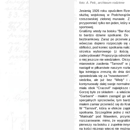
foto: A. Pelc, archiwum rodzinne
Jesienią 1926 roku opuściłem Rz
służbą wojskową w Podchorążów
rzeszowskiej zielonej murawie.
przypomnieć tylko ten jeden, który 
sportowej.
Graliśmy wtedy na boisku "Bar-Koc
to bardzo dziwne spotkanie. Do
bezbramkowy. Zaraz po przerwie ja
wówczas dopiero rozpoczęło się g
obfitości, pod koniec spotkania nal
strzelca wyborowego (z ilości
zadecydowało! Propozycja odnośnie
o niej jeszcze nie wiedziałem. Otrz
mianowicie zasilenia "Tarnovii" 
nastąpił w piłkarstwie naszym roz
liga istniejąca zresztą do dnia d
opowiedziała się za "nowotworem".
siedziba, ale już bez "Wisły" i 
kontynuowały dalej swoje normalne 
miała obok "Cracovii" największe 
Gorzej było ze składem - a właści
"Garbarni" - miałem zastąpić go wł
specjalnych sprzeciwów, tym bard
miałem zamiar przenieść się do Kr
W "Tarnovii", która w efekcie zaję
spotkania. Szczególnie jedno z nic
"Makkabi" pod Wawelem, przynio
rozczarowanie. mimo, że wygraliś
pierwszy na boisku z zupełnie inn
na kości niczego więcej nie można