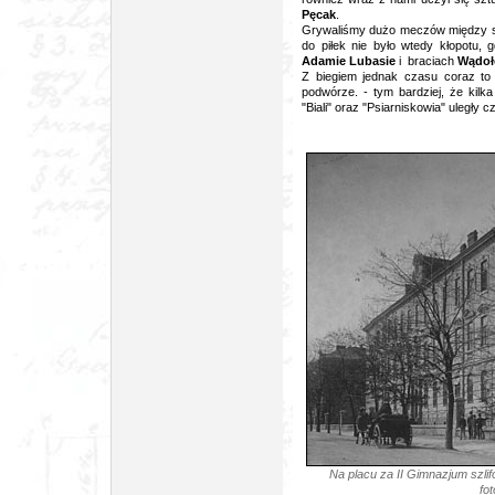
Pęcak
.
Grywaliśmy dużo meczów między s
do piłek nie było wtedy kłopotu, 
Adamie Lubasie
i braciach
Wądoł
Z biegiem jednak czasu coraz to 
podwórze. - tym bardziej, że kilk
"Biali" oraz "Psiarniskowia" uległy c
Na placu za II Gimnazjum szlif
fot