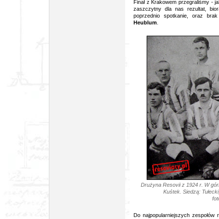
Finał z Krakowem przegraliśmy - ja
zaszczytny dla nas rezultat, bi
poprzednio spotkanie, oraz brak
Heublum
.
Drużyna Resovii z 1924 r. W górn
Kuśtek. Siedzą: Tułeck
fot
Do najpopularniejszych zespołów 