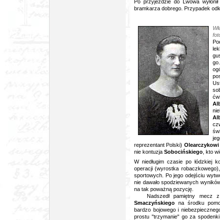
Po przyjeździe do Lwowa wyłonił
bramkarza dobrego. Przypadek odk
Wł
fo
Po
le
gu
go.
ogó
po
Us
so
ć
Al
ni
Al
cz
św
je
reprezentant Polski)
Olearczykow
nie kontuzja
Sobocińskiego
, kto w
W niedługim czasie po łódzkiej ko
operacji (wyrostka robaczkowego),
sportowych. Po jego odejściu wytw
nie dawało spodziewanych wyników
na tak poważną pozycję.
Nadszedł pamiętny mecz z "Wi
Smaczyńskiego
na środku pomocy
bardzo bojowego i niebezpieczne
prostu "trzymanie" go za spodenki