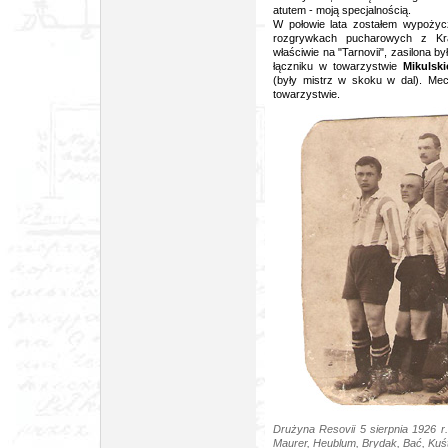
atutem - moją specjalnością.
W połowie lata zostałem wypoży
rozgrywkach pucharowych z Kra
właściwie na "Tarnovii", zasilona
łączniku w towarzystwie
Mikulsk
(były mistrz w skoku w dal). Me
towarzystwie.
Drużyna Resovii 5 sierpnia 1926 r.,
Maurer, Heublum, Brydak, Bać, Kuśt