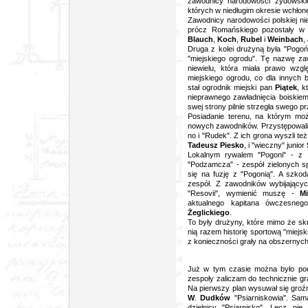
zawodnicy narodowości żydowskiej
których w niedługim okresie wchłon
Zawodnicy narodowości polskiej ni
prócz Romańskiego pozostały w p
Blauch
,
Koch
,
Rubel
i
Weinbach
,
Druga z kolei drużyną była "Pogo
"miejskiego ogrodu". Tę nazwę za
niewielu, która miała prawo wzgl
miejskiego ogrodu, co dla innych 
stał ogrodnik miejski pan
Piątek
, k
nieprawnego zawładnięcia boiskiem
swej strony pilnie strzegła swego p
Posiadanie terenu, na którym mo
nowych zawodników. Przystępowali 
no i "Rudek". Z ich grona wyszli też
Tadeusz Piesko
, i "wieczny" junior
Lokalnym rywalem "Pogoni" - z g
"Podzamcza" - zespół zielonych sp
się na fuzję z "Pogonią". A szko
zespół. Z zawodników wybijającyc
"Resovii", wymienić muszę -
Mi
aktualnego kapitana ówczesneg
Żeglickiego
.
To były drużyny, które mimo że skr
nią razem historię sportową "miejsk
z konieczności grały na obszernych
Już w tym czasie można było podz
zespoły zaliczam do technicznie gr
Na pierwszy plan wysuwał się groź
W
.
Dudków
"Psiarniskowia". Sa
dzielnicy "Psiarnisko". Lecz nie