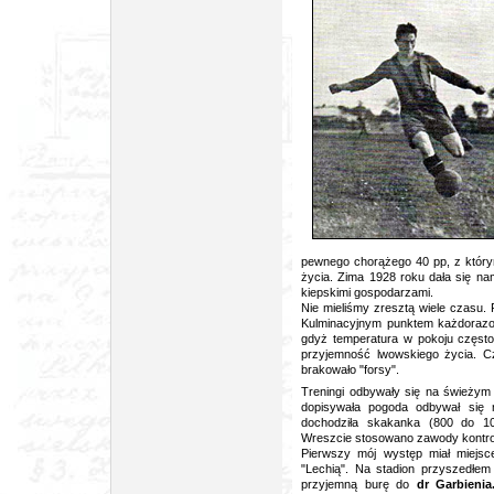
pewnego chorążego 40 pp, z który
życia. Zima 1928 roku dała się nam
kiepskimi gospodarzami.
Nie mieliśmy zresztą wiele czasu.
Kulminacyjnym punktem każdorazow
gdyż temperatura w pokoju często
przyjemność lwowskiego życia. Cz
brakowało "forsy".
Treningi odbywały się na świeżym 
dopisywała pogoda odbywał się 
dochodziła skakanka (800 do 10
Wreszcie stosowano zawody kontro
Pierwszy mój występ miał miejsc
"Lechią". Na stadion przyszedłe
przyjemną burę do
dr Garbieni