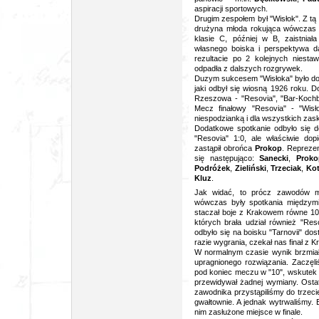
aspiracji sportowych.
Drugim zespołem był "Wisłok". Z tą 
drużyna młoda rokująca wówczas j
klasie C, później w B, zaistnia
własnego boiska i perspektywa d
rezultacie po 2 kolejnych niesta
odpadła z dalszych rozgrywek.
Duzym sukcesem "Wisłoka" było doj
jaki odbył się wiosną 1926 roku. 
Rzeszowa - "Resovia", "Bar-Kochba
Mecz finałowy "Resovia" - "Wisło
niespodzianką i dla wszystkich za
Dodatkowe spotkanie odbyło się d
"Resovia" 1:0, ale właściwie do
zastąpił obrońca
Prokop
. Repreze
się następująco:
Sanecki
,
Proko
Podróżek
,
Zieliński
,
Trzeciak
,
Ko
Kluz
.
Jak widać, to prócz zawodów mis
wówczas były spotkania międzymi
staczał boje z Krakowem równe 10 
których brała udział również "R
odbyło się na boisku "Tarnovii" do
razie wygrania, czekał nas finał z
W normalnym czasie wynik brzmiał
upragnionego rozwiązania. Zaczęli
pod koniec meczu w "10", wskutek
przewidywał żadnej wymiany. Osta
zawodnika przystąpiliśmy do trzeci
gwałtownie. A jednak wytrwaliśmy.
nim zasłużone miejsce w finale.