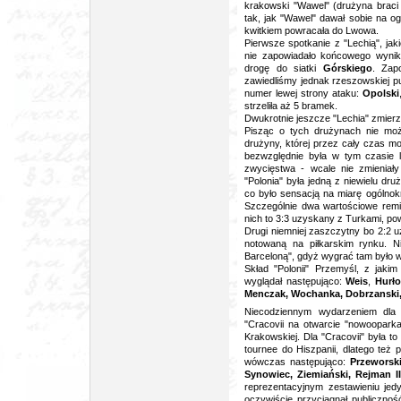
krakowski "Wawel" (drużyna brac
tak, jak "Wawel" dawał sobie na o
kwitkiem powracała do Lwowa.
Pierwsze spotkanie z "Lechią", ja
nie zapowiadało końcowego wyniku
drogę do siatki
Górskiego
. Zap
zawiedliśmy jednak rzeszowskiej pu
numer lewej strony ataku:
Opolski
strzeliła aż 5 bramek.
Dwukrotnie jeszcze "Lechia" zmierz
Pisząc o tych drużynach nie możn
drużyny, której przez cały czas moje
bezwzględnie była w tym czasie 
zwycięstwa - wcale nie zmieniały
"Polonia" była jedną z niewielu dru
co było sensacją na miarę ogólnok
Szczególnie dwa wartościowe rem
nich to 3:3 uzyskany z Turkami, p
Drugi niemniej zaszczytny bo 2:2
notowaną na piłkarskim rynku. 
Barceloną", gdyż wygrać tam było w
Skład "Polonii" Przemyśl, z jaki
wyglądał następująco:
Weis
,
Hurło
Menczak, Wochanka, Dobrzanski, 
Niecodziennym wydarzeniem dla
"Cracovii na otwarcie "nowooparka
Krakowskiej. Dla "Cracovii" była 
tournee do Hiszpanii, dlatego też
wówczas następująco:
Przeworski
Synowiec, Ziemiański, Rejman II
reprezentacyjnym zestawieniu je
oczywiście przyciągnął publicznoś