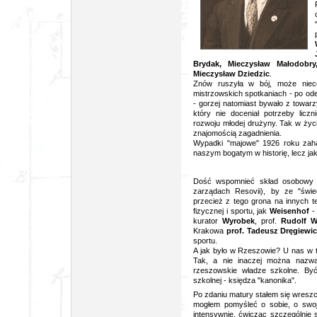
Brydak, Mieczysław Małodobry
Mieczysław Dziedzic
.
Znów ruszyła w bój, może nie
mistrzowskich spotkaniach - po odej
- gorzej natomiast bywało z towarz
który nie doceniał potrzeby licz
rozwoju młodej drużyny. Tak w życ
znajomością zagadnienia.
Wypadki "majowe" 1926 roku zah
naszym bogatym w historię, lecz ja
Dość wspomnieć skład osobowy
zarządach Resovii), by ze "świe
przecież z tego grona na innych te
fizycznej i sportu, jak
Weisenhof
- 
kurator
Wyrobek
, prof.
Rudolf W
Krakowa
prof. Tadeusz Dręgiewi
sportu.
A jak było w Rzeszowie? U nas w t
Tak, a nie inaczej można nazwa
rzeszowskie władze szkolne. By
szkolnej - księdza "kanonika".
Po zdaniu matury stałem się wresz
mogłem pomyśleć o sobie, o swoj
intensywnie, ćwicząc szczególnie 