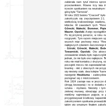
zabierała nam tytuł mistrza spr
przeciwnikiem. Równe trzy lata t
trzecim spotkaniem na neutralnym
górą była "Tarnovia".
W roku 1922 boisko "Cracovii" był
zakończyło się zwycięstwem 2:1.
wielkością krakowskiego stadionu
kibiców. W zawodach tych "Reso
Górecki
,
Małecki
,
Bommer
,
Piąt
Maurer
,
Opolski
. A więc wystąpili
Po tej przykrej porażce, w roku n
rozgrywki. Tym razem miejscem spo
wszech miar pechowy mecz "Reso
najlepszych zdaniem ówczesnego ki
-
Górski
,
Górecki
,
Małecki
,
Bob
Towarnicki
,
Opolski
. Oto aktor
zestawienie składu było najszczęśl
jednak, że nie było ono najlepsze.
T
roku nie miał kontaktu z drużyną. s
początek meczu nie zapowiadał tak 
bramkę - nikt z obecnych nie przy
się niestety stało. dwa kolejne "ka
następnie
Heubluma
- zadecydowa
pożegnać się z mistrzostwem.
Rok 1924 zastaje nas w jeszcze d
(drogą losowania) i to w dodatku 
sztuka - myślano. Niestety i ty
zielonej murawy, obnażając przy
mieliśmy najmniejsze pojęcie, w 
przygotowywał środkowy napastnik 
zakończeniem spotkania prowadzili
takim oto smutnym finałem zakończ