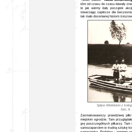
tóre od czasu do czasu dawały znać 
te jak wiemy dały początek akcj
stwarzając zaplecze dla ówczesnej 
tak mało docenianej historii rzeszow
Spływ Wisłokiem z kolega
foto: A
Zasmakowawszy prawdziwej piłki
miejskim ogrodzie. Tam przyglądał
grę poszczególnych piłkarzy. Tam 
samozaparciem w trudną sztukę kopa
szmacianką. Podobno - postępy rob