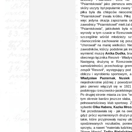
"Psiarniskowia" jako pierwsza wesz
skóry uszyty był popularnie zwany 
piłka była dla chłopców nieoce
"Psiarniskowii" trwała krótko. Pił
więc jedyna okazja zapoznania si
zawodnicy "Psiarniskowii" mieli żal 
"Psiarniskowia", jakkolwiek była 
wyrosły w tym czasie w Rzeszowie -
szczególnie wśród młodzieży szk
równocześnie zachowanie się posz
"chorowali" na manię wielkości. Ni
zawodników, którzy podobnie jak inn
wymienić muszę
Antka Dudka
, br
obecnego łącznika Resovii - Włady
Następną drużyną w Rzeszowie by
samodzielności, przechodząc gremia
zespół "Resovii", występujący pod
obliczu i wyrobieniu sportowym, 
Władysław Pasternak
,
Nusiek
niejednokrotnie później z powodzen
jako pierwsi włączyli się w 192
podokręgu rzeszowsko-jasielskiego,
Po drugiej stronie miasta za tzw. "
tym okresie bardzo jeszcze słaba, z
pełnowartościowy klub sportowy. Ze
sylwetki
Olka Habera
,
Kazka Mroz
Tak przedstawiała się - jak na owe
gdyż prócz wymienionych drużyn pr
takie, które przyjmowały nazwy ulic
spodziewanych rezultatów, ponie
sprzętu, a nawet "materiału ludzkie
"Nowe Miasto"
Tadka Bielańskie