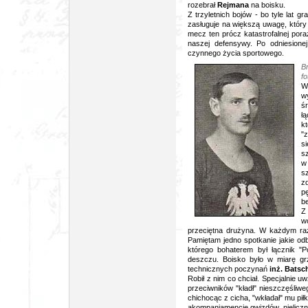
rozebrał
Rejmana
na boisku.
Z trzyletnich bojów - bo tyle lat g
zasługuje na większą uwagę, który
mecz ten prócz katastrofalnej pora
naszej defensywy. Po odniesione
czynnego życia sportowego.
B
f
W
w
ś
ł
k
"z
s
s
w
s
z
p
b
Z
w
przeciętna drużyna. W każdym razi
Pamiętam jedno spotkanie jakie odb
którego bohaterem był łącznik "Po
deszczu. Boisko było w miarę grz
technicznych poczynań
inż. Batsc
Robił z nim co chciał. Specjalnie u
przeciwników "kładł" nieszczęśliw
chichocąc z cicha, "wkładał" mu pi
akompaniamencie gwizdów, nieliczne