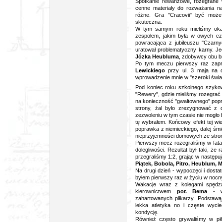
Spotkanie rewanżowe, rozegrane w
cenne materiały do rozważania nad
różne. Gra "Cracovii" być może 
skuteczna.
W tym samym roku mieliśmy okazj
zespołem, jakim była w owych cza
powracająca z jubileuszu "Czarny
uratował problematyczny karny. J
Józka Heubluma
, zdobywcy obu b
Po tym meczu pierwszy raz zapro
Lewickiego
przy ul. 3 maja na c
wprowadzenie mnie w "szeroki świat
Pod koniec roku szkolnego szykow
"Rewery", gdzie mieliśmy rozegrać
na konieczność "gwałtownego" popraw
strony, żal było zrezygnować z d
zezwoleniu w tym czasie nie mogło 
tę wybrałem. Końcowy efekt tej wi
poprawka z niemieckiego, dalej śmi
nieprzyjemności domowych ze stron
Pierwszy mecz rozegraliśmy w fat
dolegliwości. Rezultat był taki, że
przegraliśmy 1:2, grając w następu
Piątek, Bobola, Pitro, Heublum, M
Na drugi dzień - wypoczęci i dosta
byłem pierwszy raz w życiu w nocn
Wakacje wraz z kolegami spęd
kierownictwem
por. Bema
- 
zahartowanych piłkarzy. Podstaw
lekka atletyka no i częste wyci
kondycję.
Również często grywaliśmy w pi