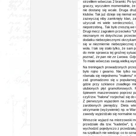
strzeliłem wówczas 2 bramki. Po t
graczy, wyczułem momentalnie, że o 
nie dostanę się wcale. Druga druż
klubów. Tak już dzieje się niemal 
zazwyczaj niby zamknięty klan, za
użyczali mi wiele serdeczności,
niepotrzebną.. Tak było zresztą we
Drugi mecz zagrałem przeciwko "Ukr
nieznanym mi dotychczas przeciwn
dodatku niebezpiecznymi okrzykam
się w niezmiernie niebezpiecznej 
wola. I tak się stało tylko, że sam 
do mnie sprawca tej groźnej sytuacj
poznać, że pan nie ze Lwowa. Gdy
To miało wówczas swoją wielką wy
Na treningach prowadzonych prze
było rojno i gwarno. Nie tylko 
równała się niejednemu "małemu" m
zaś gromadzono się u popularn
gdzie przy szklance zsiadłego m
ulubionych płyt gramofonowych.
śpiewem maszerowano poprzez park
czyli tzw. "halona" rozjechać się 
Z pierwszym wyjazdem na zawody,
zarobionych pieniędzy. Dieta w
utrzymanie (wyżywienie) np. w Wars
zawody wyjeżdżało się normalnie na 
Wreszcie wyjazd na mistrzowski me
przedziale dla tzw. "kadetów", tj
wychodzić pojedynczo z przedziału,
na szpilkach nie wiedząc co to ozna