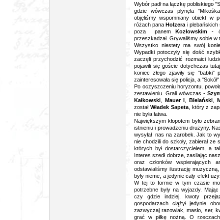
Wybór padł na łączkę pobliskiego "So
gdzie wówczas płynęła "Mikośk
objęliśmy wspomniany obiekt w po
różach pana
Holzera
i plebańskich
poza panem
Kozłowskim
- ów
przeszkadzał. Grywaliśmy sobie w 
Wszystko niestety ma swój koniec
Wypadki potoczyły się dość szybk
zaczęli przychodzić rozmaici ludz
pojawili się goście dotychczas tuta
koniec złego zjawiły się "babki" 
zainteresowała się policja, a "Sokół
Po oczyszczeniu horyzontu, powoł
zestawieniu. Grali wówczas -
Szym
Kałkowski
,
Mauer I
,
Bielański
,
został
Władek Sapeta
, który z za
nie była łatwa.
Największym kłopotem było zebrani
istnieniu i prowadzeniu drużyny. Na
wysyłał nas na zarobek. Jak to wy
nie chodzili do szkoły, zabierał z
których był dostarczycielem, a t
Interes szedł dobrze, zasilając n
oraz członków wspierających an
odstawialiśmy ilustrację muzyczną,
były nieme, a jedynie cały efekt uz
W tej to formie w tym czasie moż
potrzebne były na wyjazdy. Mając
czy gdzie indziej, kwoty prze
gospodarzach ciążył jedynie obo
zazwyczaj razowiak, masło, ser, 
grać w piłkę nożną. O rzeczach 