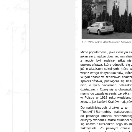
Od 1962 roku Włodzimierz Maurer mi
Mimo popularności, jaką cieszyła si
jakim się znajduje obecnie, natrafia
z reguły byli rodzice, piłka n
społeczeństwa, które odnosiło się 
już o władzach szkolnych, które w
wręcz wrogo do tych uczniów, którzy
W tym czasie w Rzeszowie znalazła
społeczeństwa, poświęciła się bez
nich, o tych pionierach należało
działaczach. Czuję się w obowiąz
mamy do zawdzięczenia, że piłka n
w Polsce w 1918 roku wiedziano 
zresztą jak Lwów i Kraków mają rów
Do najsilniejszych drużyn w tym p
"Resovii" i Barkochby - należał zes
do pewnego stopnia reprezentacy
drużyny wchodzili starsi studenci 
się nazwa "Jutrzenka", tego do dzi
założyciela. Po pewnym czasie do