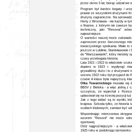
przez okres 5 lat, biorąc udział we
Program był bardzo bogaty i uro
prawie ze wszystkimi drużynami Kr
drużyny zagraniczne. Na sprowadz
Herty z Wrocławia - nie każdy w tym
o finanse, z którymi nie zawsze by
techniczny, jaki "Resovia" wów
najważniejsze.
O wartości naszej może zaświadczy
zaproszeni przez ówczesnego mis
towarzyskiego spotkania. Miało t
jeszcze w Lublinie, Stanisławowie i
do "Warszawianki", który niestety 
czasy przebogata historia.
Lata 1921 i 1922 to właściwie szuka
dopiero w 1923 r. wypłynąć mia
grywaliśmy dużo i to z drużynami 
sezonu 1922 roku był przyjazd do 
czasie A klasa była najwyższą kla
Olka Towarnickiego
musiała się 
BBSV z Bielska - a więc jedną z c
szczęściu, że wyjechał z Rzesz
uplasował się na trzeciej pozycji tuż
Jak z tego widać są to wyniki, kt
krajowa. Szkoda tylko, ze historia 
szafach klubowych, zamiast być ud
Wspominając mistrzostwa okręgowe
wzorem "Resovii" nie może odnal
sportowej.
Otóż najgroźniejszym - a właściw
1925 roku w podokręgu tarnowsko -