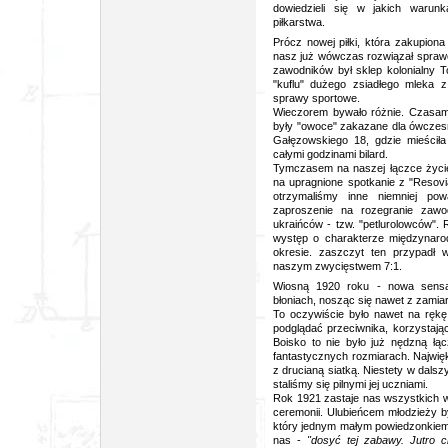
dowiedzieli się w jakich warun
piłkarstwa.
Prócz nowej piłki, która zakupion
nasz już wówczas rozwiązał sprawę
zawodników był sklep kolonialny T
"kuflu" dużego zsiadłego mleka z
sprawy sportowe.
Wieczorem bywało różnie. Czasami 
były "owoce" zakazane dla ówczesne
Gałęzowskiego 18, gdzie mieścił
całymi godzinami bilard.
Tymczasem na naszej łączce życie
na upragnione spotkanie z "Resovi
otrzymaliśmy inne niemniej po
zaproszenie na rozegranie zawo
ukraińców - tzw. "petlurolowców". R
występ o charakterze międzynaro
okresie. zaszczyt ten przypadł 
naszym zwycięstwem 7:1.
Wiosną 1920 roku - nowa sensac
błoniach, nosząc się nawet z zami
To oczywiście było nawet na rękę.
podglądać przeciwnika, korzystają
Boisko to nie było już nędzną łąc
fantastycznych rozmiarach. Najwię
z drucianą siatką. Niestety w dalsz
staliśmy się pilnymi jej uczniami.
Rok 1921 zastaje nas wszystkich w
ceremonii. Ulubieńcem młodzieży 
który jednym małym powiedzonkiem 
nas -
"dosyć tej zabawy. Jutro c