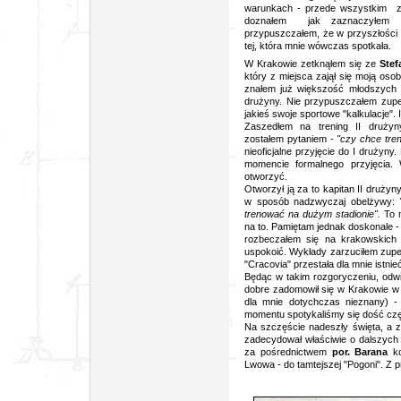
warunkach - przede wszystkim za
doznałem jak zaznaczyłem - 
przypuszczałem, że w przyszłości 
tej, która mnie wówczas spotkała.
W Krakowie zetknąłem się ze
Stef
który z miejsca zajął się moją osob
znałem już większość młodszych pi
drużyny. Nie przypuszczałem zupe
jakieś swoje sportowe "kalkulacje".
Zaszedłem na trening II drużyny
zostałem pytaniem -
"czy chce tren
nieoficjalne przyjęcie do I drużyny
momencie formalnego przyjęcia. 
otworzyć.
Otworzył ją za to kapitan II druż
w sposób nadzwyczaj obelżywy:
trenować na dużym stadionie".
To m
na to. Pamiętam jednak doskonale - 
rozbeczałem się na krakowskich 
uspokoić. Wykłady zarzuciłem zupeł
"Cracovia" przestała dla mnie istni
Będąc w takim rozgoryczeniu, odw
dobre zadomowił się w Krakowie w t
dla mnie dotychczas nieznany) -
momentu spotykaliśmy się dość częs
Na szczęście nadeszły święta, a 
zadecydował właściwie o dalszych
za pośrednictwem
por. Barana
ko
Lwowa - do tamtejszej "Pogoni". Z p