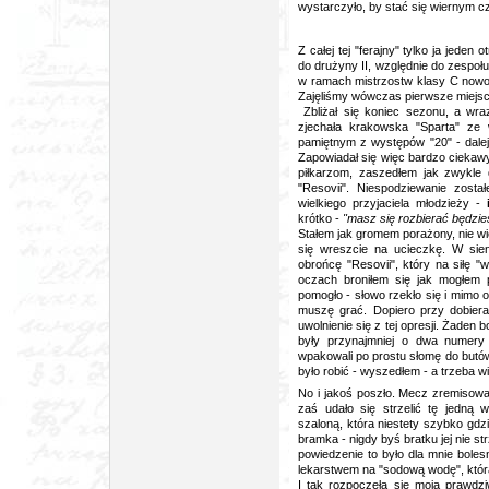
wystarczyło, by stać się wiernym cz
Z całej tej "ferajny" tylko ja jeden
do drużyny II, względnie do zespoł
w ramach mistrzostw klasy C nowo
Zajęliśmy wówczas pierwsze miejsc
Zbliżał się koniec sezonu, a wra
zjechała krakowska "Sparta" ze
pamiętnym z występów "20" - dale
Zapowiadał się więc bardzo ciekaw
piłkarzom, zaszedłem jak zwykle
"Resovii". Niespodziewanie zosta
wielkiego przyjaciela młodzieży -
krótko -
"masz się rozbierać będzies
Stałem jak gromem porażony, nie w
się wreszcie na ucieczkę. W si
obrońcę "Resovii", który na siłę 
oczach broniłem się jak mogłem 
pomogło - słowo rzekło się i mimo 
muszę grać. Dopiero przy dobiera
uwolnienie się z tej opresji. Żaden
były przynajmniej o dwa numery 
wpakowali po prostu słomę do butów
było robić - wyszedłem - a trzeba w
No i jakoś poszło. Mecz zremisowa
zaś udało się strzelić tę jedną
szaloną, która niestety szybko gd
bramka - nigdy byś bratku jej nie st
powiedzenie to było dla mnie bolesn
lekarstwem na "sodową wodę", któr
I tak rozpoczęła się moja prawdz