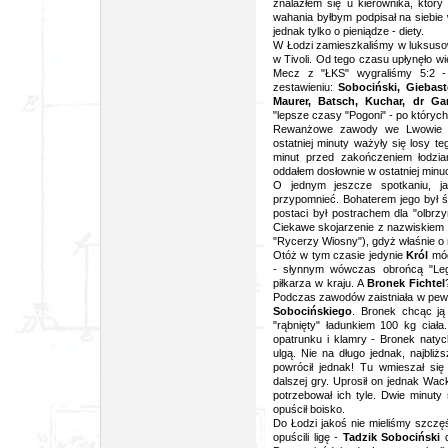
znalazłem się u kierownika, który
wahania byłbym podpisał na siebie
jednak tylko o pieniądze - diety.
W Łodzi zamieszkaliśmy w luksusow
w Tivoli. Od tego czasu upłynęło wi
Mecz z "ŁKS" wygraliśmy 5:2 
zestawieniu:
Sobociński, Giebast
Maurer, Batsch, Kuchar, dr Ga
"lepsze czasy "Pogoni" - po któryc
Rewanżowe zawody we Lwowie p
ostatniej minuty ważyły się losy 
minut przed zakończeniem łodziani
oddałem dosłownie w ostatniej minu
O jednym jeszcze spotkaniu, jak
przypomnieć. Bohaterem jego był
postaci był postrachem dla "olbrzy
Ciekawe skojarzenie z nazwiskiem
"Rycerzy Wiosny"), gdyż właśnie o 
Otóż w tym czasie jedynie
Król
mó
- słynnym wówczas obrońcą "Legi
piłkarza w kraju. A
Bronek Fichtel
Podczas zawodów zaistniała w pe
Sobocińskiego
. Bronek chcąc ją 
"rąbnięty" ładunkiem 100 kg ciała
opatrunku i klamry - Bronek natyc
ulgą. Nie na długo jednak, najbli
powrócił jednak! Tu wmieszał si
dalszej gry. Uprosił on jednak Wac
potrzebował ich tyle. Dwie minuty
opuścił boisko.
Do Łodzi jakoś nie mieliśmy szczę
opuścili ligę -
Tadzik Sobociński