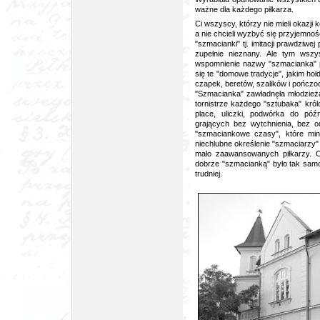
ważne dla każdego piłkarza.
Ci wszyscy, którzy nie mieli okazji 
a nie chcieli wyzbyć się przyjemności
"szmacianki" tj. imitacji prawdziwej
zupełnie nieznany. Ale tym wszy
wspomnienie nazwy "szmacianka" p
się te "domowe tradycje", jakim hołd
czapek, beretów, szalików i pończo
"Szmacianka" zawładnęła młodzieżą.
tornistrze każdego "sztubaka" kró
place, uliczki, podwórka do pó
grających bez wytchnienia, bez o
"szmaciankowe czasy", które minę
niechlubne określenie "szmaciarzy" 
mało zaawansowanych piłkarzy. Ok
dobrze "szmacianką" było tak samo
trudniej.