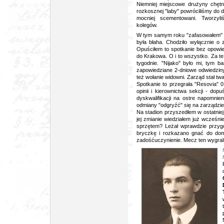
Niemniej miejscowe drużyny chętn
rozkosznej "laby" powróciliśmy do
mocniej scementowani. Tworzy
kolegów.
W tym samym roku "zafasowałem" p
była błaha. Chodziło wyłącznie o
Opuściłem to spotkanie bez opowi
do Krakowa. O i to wszystko. Za t
tygodnie. "Nijako" było mi, tym ba
zapowiedziane 2-dniowe odwiedziny
też wołanie widowni. Zarząd stał tw
Spotkanie to przegrała "Resovia" 
opinii i kierownictwa sekcji - dop
dyskwalifikacji na ostre napomnien
odmiany "odgryźć" się na zarządzie
Na stadion przyszedłem w ostatniej 
jej zmianie wiedziałem już wcześnie
sprzętem? Leżał wprawdzie przyg
bryczkę i rozkazano gnać do dom
zadośćuczynienie. Mecz ten wygrali