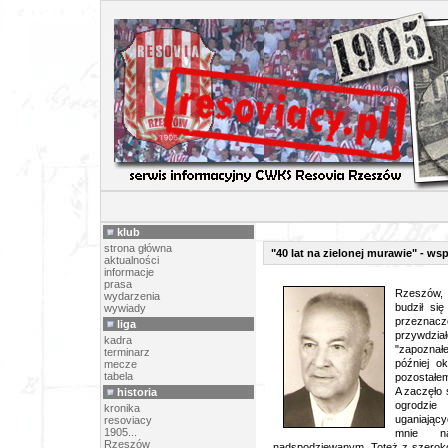
ARTY
klub
strona główna
"40 lat na zielonej murawie" - w
aktualności
informacje
prasa
Rzeszów, 
wydarzenia
budził si
wywiady
przeznacz
liga
przywdzia
kadra
"zapoznałe
terminarz
później o
mecze
tabela
pozostałem
A zaczęło 
historia
ogrodzi
kronika
uganiającyc
resoviacy
1905...
mnie n
Rzeszów
nadspodziewanym. Toteż z szerok