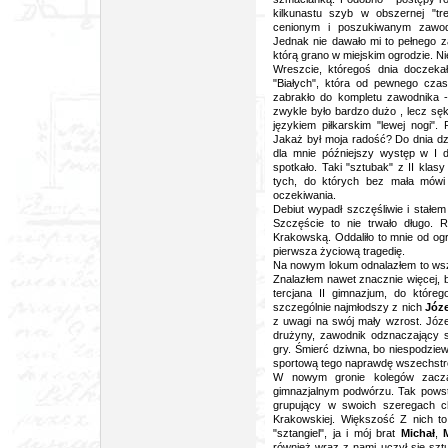
kilkunastu szyb w obszernej "tr
cenionym i poszukiwanym zawodn
Jednak nie dawało mi to pełnego z
którą grano w miejskim ogrodzie. Ni
Wreszcie, któregoś dnia doczekał
"Białych", która od pewnego cza
zabrakło do kompletu zawodnika 
zwykle było bardzo dużo , lecz sę
językiem piłkarskim "lewej nogi".
Jakaż był moja radość? Do dnia dz
dla mnie późniejszy występ w I d
spotkało. Taki "sztubak" z II klasy
tych, do których bez mała mówi 
oczekiwania.
Debiut wypadł szczęśliwie i stałe
Szczęście to nie trwało długo. R
Krakowską. Oddaliło to mnie od ogr
pierwsza życiową tragedię.
Na nowym lokum odnalazłem to wszy
Znalazłem nawet znacznie więcej,
tercjana II gimnazjum, do któreg
szczególnie najmłodszy z nich
Józ
z uwagi na swój mały wzrost. Józe
drużyny, zawodnik odznaczający s
gry. Śmierć dziwna, bo niespodzie
sportową tego naprawdę wszechstro
W nowym gronie kolegów zacz
gimnazjalnym podwórzu. Tak powst
grupujący w swoich szeregach ch
Krakowskiej. Większość Z nich to
"sztangiel", ja i mój brat
Michał
,
również wraz z nami uczył się sztuk