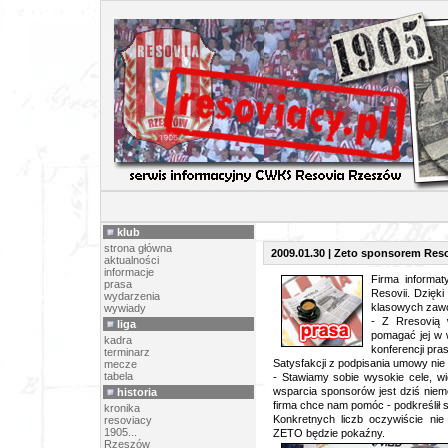
PR
klub
strona główna
2009.01.30 | Zeto sponsorem Reso
aktualności
informacje
Firma informa
prasa
Resovii. Dzięk
wydarzenia
klasowych zaw
wywiady
- Z Rresovią 
liga
pomagać jej w 
kadra
konferencji pr
terminarz
Satysfakcji z podpisania umowy nie
mecze
tabela
- Stawiamy sobie wysokie cele, wio
wsparcia sponsorów jest dziś niem
historia
firma chce nam pomóc - podkreślił s
kronika
Konkretnych liczb oczywiście ni
resoviacy
1905...
ZETO będzie pokaźny.
Rzeszów