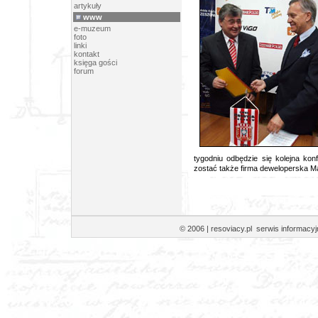
artykuły
www
e-muzeum
foto
linki
kontakt
księga gości
forum
tygodniu odbędzie się kolejna ko
zostać także firma deweloperska M
© 2006 | resoviacy.pl serwis informa