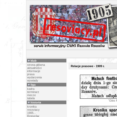
RELACJE 
klub
strona główna
Relacje prasowe - 1909 r.
aktualności
informacje
prasa
wydarzenia
wywiady
liga
kadra
terminarz
mecze
tabela
"Głos 
historia
kronika
resoviacy
1905...
Rzeszów