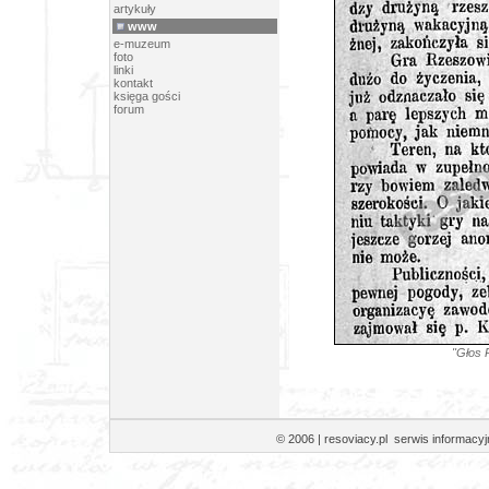
artykuły
www
e-muzeum
foto
linki
kontakt
księga gości
forum
"Głos 
© 2006 | resoviacy.pl serwis informa