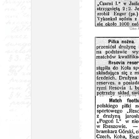
"Głos 