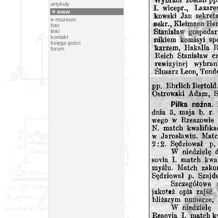
artykuły
www
e-muzeum
foto
linki
kontakt
księga gości
forum