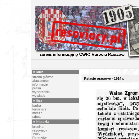
RELACJE 
klub
strona główna
Relacje prasowe - 1914 r.
aktualności
informacje
prasa
wydarzenia
wywiady
liga
kadra
terminarz
mecze
tabela
historia
kronika
resoviacy
1905...
Rzeszów