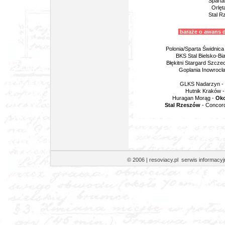
Sparta
Orlęt
Stal R
baraże o awans do
Polonia/Sparta Świdnica
BKS Stal Bielsko-Bia
Błękitni Stargard Szczec
Goplania Inowrocł
GLKS Nadarzyn -
Hutnik Kraków 
Huragan Morąg -
Oko
Stal Rzeszów
- Concord
© 2006 | resoviacy.pl serwis informa