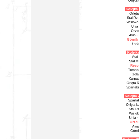
Orlęta 
Kolejka 
Orlęta 
Stal Rz.
Wisłoka 
Unia 
Orzeł
Avia -
Górnik 
Łada
Kolejka
Stal
Stal M.
Resov
Tomaso
Izola
Karpat
Orlęta R
Spartaku
Kolejka 2
Spartak
Orlęta Ł.
Stal R
Wisłok
Unia -
Orzeł
Avia
Górni