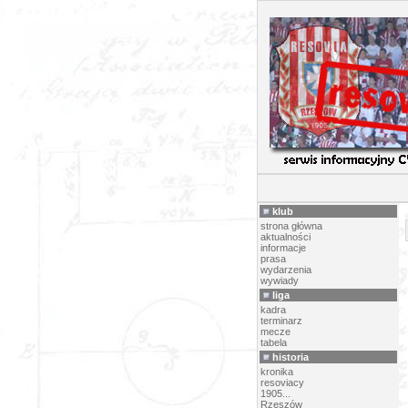
W
klub
strona główna
aktualności
informacje
prasa
wydarzenia
wywiady
liga
kadra
terminarz
mecze
tabela
historia
kronika
resoviacy
1905...
Rzeszów