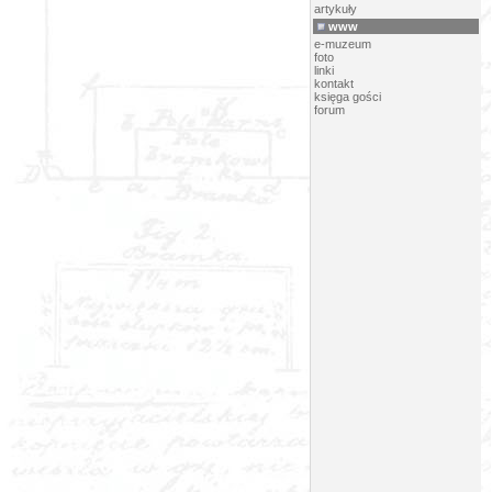
artykuły
www
e-muzeum
foto
linki
kontakt
księga gości
forum