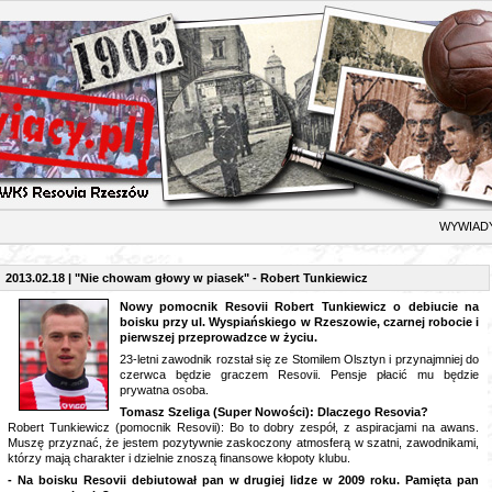
YWIAD
2013.02.18 | "Nie chowam głowy w piasek" - Robert Tunkiewicz
N
owy pomocnik Resovii Robert Tunkiewicz o debiucie na
boisku przy ul. Wyspiańskiego w Rzeszowie, czarnej robocie i
pierwszej przeprowadzce w życiu.
23-letni zawodnik rozstał się ze Stomilem Olsztyn i przynajmniej do
czerwca będzie graczem Resovii. Pensje płacić mu będzie
prywatna osoba.
Tomasz Szeliga (Super Nowości):
Dlaczego Resovia?
Robert Tunkiewicz (pomocnik Resovii): Bo to dobry zespół, z aspiracjami na awans.
Muszę przyznać, że jestem pozytywnie zaskoczony atmosferą w szatni, zawodnikami,
którzy mają charakter i dzielnie znoszą finansowe kłopoty klubu.
- Na boisku Resovii debiutował pan w drugiej lidze w 2009 roku. Pamięta pan