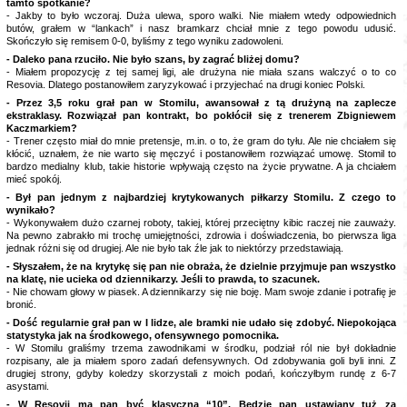
tamto spotkanie?
- Jakby to było wczoraj. Duża ulewa, sporo walki. Nie miałem wtedy odpowiednich
butów, grałem w “lankach” i nasz bramkarz chciał mnie z tego powodu udusić.
Skończyło się remisem 0-0, byliśmy z tego wyniku zadowoleni.
- Daleko pana rzuciło. Nie było szans, by zagrać bliżej domu?
- Miałem propozycję z tej samej ligi, ale drużyna nie miała szans walczyć o to co
Resovia. Dlatego postanowiłem zaryzykować i przyjechać na drugi koniec Polski.
- Przez 3,5 roku grał pan w Stomilu, awansował z tą drużyną na zaplecze
ekstraklasy. Rozwiązał pan kontrakt, bo pokłócił się z trenerem Zbigniewem
Kaczmarkiem?
- Trener często miał do mnie pretensje, m.in. o to, że gram do tyłu. Ale nie chciałem się
kłócić, uznałem, że nie warto się męczyć i postanowiłem rozwiązać umowę. Stomil to
bardzo medialny klub, takie historie wpływają często na życie prywatne. A ja chciałem
mieć spokój.
- Był pan jednym z najbardziej krytykowanych piłkarzy Stomilu. Z czego to
wynikało?
- Wykonywałem dużo czarnej roboty, takiej, której przeciętny kibic raczej nie zauważy.
Na pewno zabrakło mi trochę umiejętności, zdrowia i doświadczenia, bo pierwsza liga
jednak różni się od drugiej. Ale nie było tak źle jak to niektórzy przedstawiają.
- Słyszałem, że na krytykę się pan nie obraża, że dzielnie przyjmuje pan wszystko
na klatę, nie ucieka od dziennikarzy. Jeśli to prawda, to szacunek.
- Nie chowam głowy w piasek. A dziennikarzy się nie boję. Mam swoje zdanie i potrafię je
bronić.
- Dość regularnie grał pan w I lidze, ale bramki nie udało się zdobyć. Niepokojąca
statystyka jak na środkowego, ofensywnego pomocnika.
- W Stomilu graliśmy trzema zawodnikami w środku, podział ról nie był dokładnie
rozpisany, ale ja miałem sporo zadań defensywnych. Od zdobywania goli byli inni. Z
drugiej strony, gdyby koledzy skorzystali z moich podań, kończyłbym rundę z 6-7
asystami.
- W Resovii ma pan być klasyczną “10”. Będzie pan ustawiany tuż za