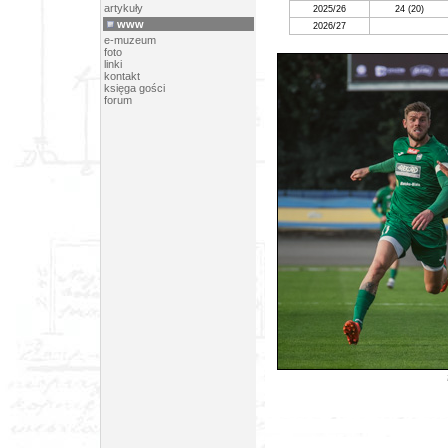
artykuły
2025/26
24 (20)
www
2026/27
e-muzeum
foto
linki
kontakt
księga gości
forum