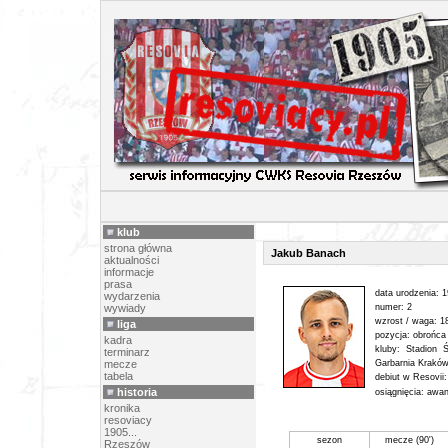
PIŁK
klub
strona główna
Jakub Banach
aktualności
informacje
prasa
data urodzenia: 
wydarzenia
wywiady
numer: 2
wzrost / waga: 1
liga
pozycja: obrońca
kadra
kluby: Stadion 
terminarz
mecze
Garbarnia Kraków
tabela
debiut w Resovii
historia
osiągnięcia: awan
kronika
resoviacy
1905...
sezon
mecze (90')
Rzeszów