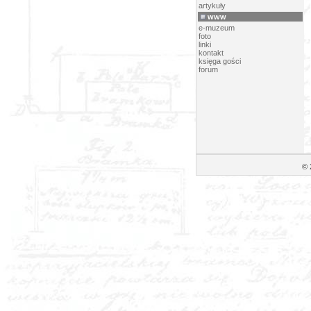
artykuły
www
e-muzeum
foto
linki
kontakt
księga gości
forum
© 