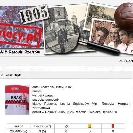
ŁKARZ
Łukasz Bryk
data urodzenia: 1986.03.02
numer:
wzrost / waga:
pozycja: pomocnik
kluby: Resovia, Lechia Sędziszów Młp., Resovia, Herman
Hermanowa
debiut w Resovii: 2005.03.26 Resovia - Wisłoka Dębica 0:0
sezon
mecze (90')
2004/05 (w)
9 (5)
0
0
0