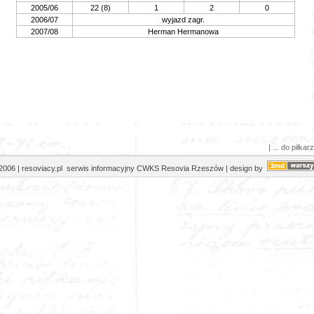
2005/06
22 (8)
1
2
0
2006/07
wyjazd zagr.
2007/08
Herman Hermanowa
| ... do piłkarz
2006 | resoviacy.pl serwis informacyjny CWKS Resovia Rzeszów | design by