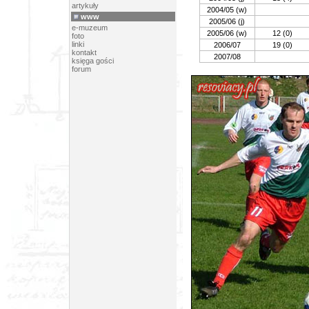
artykuły
2004/05 (w)
www
2005/06 (j)
e-muzeum
2005/06 (w)
12 (0)
foto
linki
2006/07
19 (0)
kontakt
2007/08
księga gości
forum