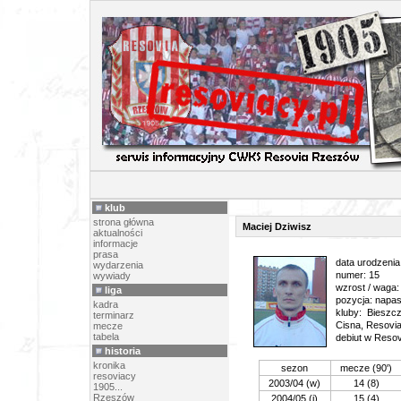
PIŁK
klub
strona główna
Maciej Dziwisz
aktualności
informacje
prasa
data urodzenia
wydarzenia
numer: 15
wywiady
wzrost / waga:
liga
pozycja: napas
kadra
kluby: Bieszcz
terminarz
Cisna, Resovi
mecze
tabela
debiut w Resovi
historia
kronika
sezon
mecze (90')
resoviacy
2003/04 (w)
14 (8)
1905...
Rzeszów
2004/05 (j)
15 (4)