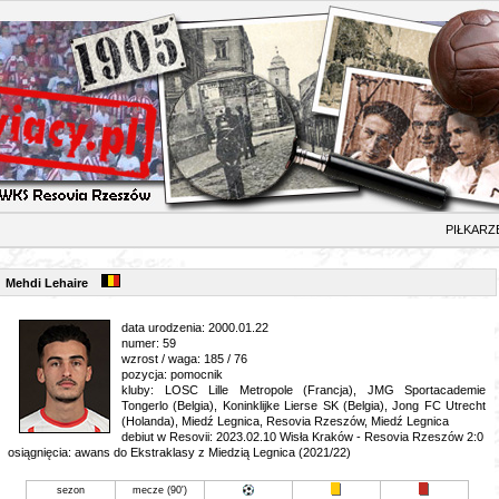
ŁKARZ
Mehdi Lehaire
data urodzenia: 2000.01.22
numer: 59
wzrost / waga: 185 / 76
pozycja: pomocnik
kluby: LOSC Lille Metropole (Francja), JMG Sportacademie
Tongerlo (Belgia), Koninklijke Lierse SK (Belgia), Jong FC Utrecht
(Holanda), Miedź Legnica, Resovia Rzeszów, Miedź Legnica
debiut w Resovii: 2023.02.10 Wisła Kraków - Resovia Rzeszów 2:0
osiągnięcia: awans do Ekstraklasy z Miedzią Legnica (2021/22)
sezon
mecze (90')