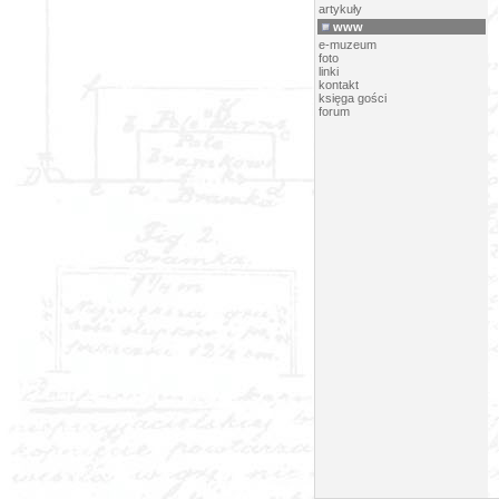
artykuły
www
e-muzeum
foto
linki
kontakt
księga gości
forum