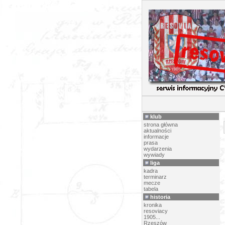
PI
klub
strona główna
aktualności
informacje
prasa
wydarzenia
wywiady
liga
kadra
terminarz
mecze
tabela
historia
kronika
resoviacy
1905...
Rzeszów