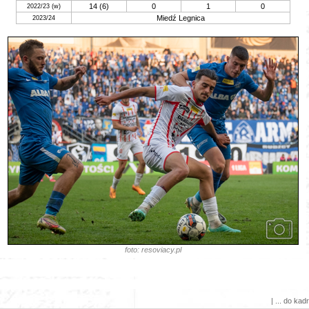
14 (6)
0
1
0
2022/23 (w)
Miedź Legnica
2023/24
foto: resoviacy.pl
| ... do kadr