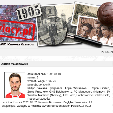
ŁKARZ
Adrian Małachowski
data urodzenia: 1998.03.10
numer: 6
wzrost / waga: 183 / 76
pozycja: pomocnik
kluby: Zawisza Bydgoszcz, Legia Warszawa, Pogoń Siedlce,
Znicz Pruszków, GKS Bełchatów, 1. FC Magdeburg (Niemcy), SV
Waldhof Manheim (Niemcy), ŁKS Łódź, Podbeskidzie Bielsko-Biała,
Resovia Rzeszów
debiut w Resovii: 2025.03.02, Resovia Rzeszów - Zagłębie Sosnowiec 1:1
osiągnięcia: występy w młodzieżowych reprezentacjach Polski U17 i U18