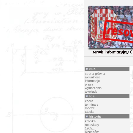
PI
klub
strona główna
aktualności
informacje
prasa
wydarzenia
wywiady
liga
kadra
terminarz
mecze
tabela
historia
kronika
resoviacy
1905...
Rzeszów