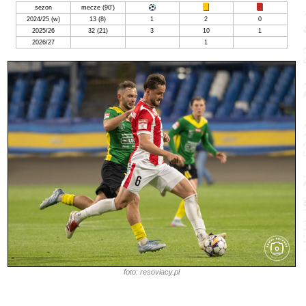
sezon
mecze (90')
2024/25 (w)
13 (8)
1
2
0
2025/26
32
(21)
3
10
1
2026/27
1
foto: resoviacy.pl