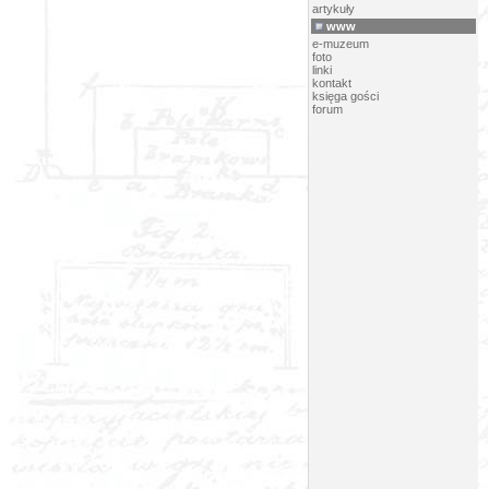
artykuły
www
e-muzeum
foto
linki
kontakt
księga gości
forum