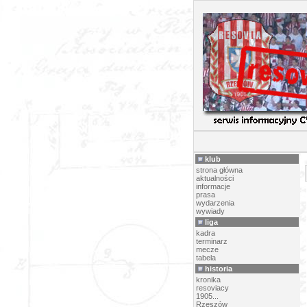
PI
klub
strona główna
aktualności
informacje
prasa
wydarzenia
wywiady
liga
kadra
terminarz
mecze
tabela
historia
kronika
resoviacy
1905...
Rzeszów