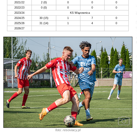
2021/22
2 (0)
0
0
0
2022/23
0 (0)
0
0
0
2023/24
KS Wiązownica
2024/25
30 (15)
1
7
0
2025/26
31
(14)
1
4
0
2026/27
foto: resoviacy.pl