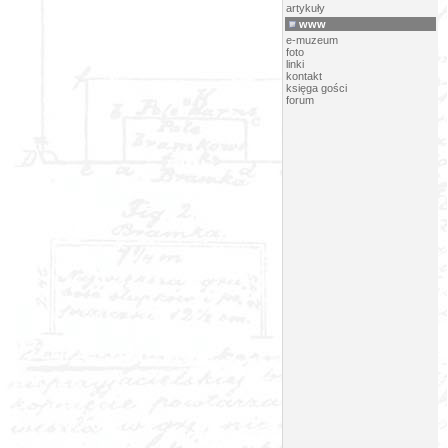
artykuły
www
e-muzeum
foto
linki
kontakt
księga gości
forum