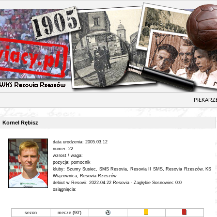
ŁKARZ
Kornel Rębisz
data urodzenia: 2005.03.12
numer: 22
wzrost / waga:
pozycja: pomocnik
kluby: Szumy Susiec, SMS Resovia, Resovia II SMS, Resovia Rzeszów, KS
Wiązownica, Resovia Rzeszów
debiut w Resovii: 2022.04.22 Resovia - Zagłębie Sosnowiec 0:0
osiągnięcia:
sezon
mecze (90')