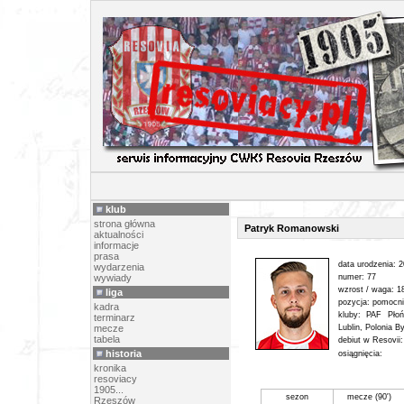
PIŁK
klub
strona główna
Patryk Romanowski
aktualności
informacje
prasa
data urodzenia: 
wydarzenia
wywiady
numer: 77
wzrost / waga: 1
liga
pozycja: pomocn
kadra
kluby: PAF Pło
terminarz
mecze
Lublin, Polonia 
tabela
debiut w Resovii
historia
osiągnięcia:
kronika
resoviacy
1905...
sezon
mecze (90')
Rzeszów