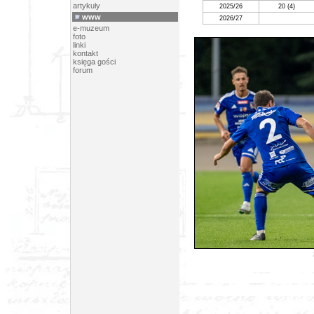
artykuły
2025/26
20
(4)
www
2026/27
e-muzeum
foto
linki
kontakt
księga gości
forum