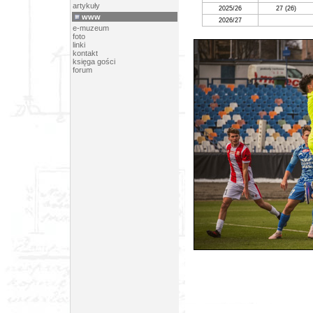
artykuły
2025/26
27
(26)
www
2026/27
e-muzeum
foto
linki
kontakt
księga gości
forum