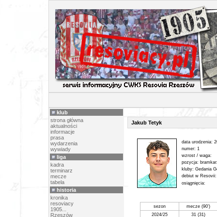
PIŁK
klub
strona główna
Jakub Tetyk
aktualności
informacje
prasa
data urodzenia: 
wydarzenia
wywiady
numer: 1
wzrost / waga:
liga
pozycja: bramkar
kadra
kluby: Gedania 
terminarz
mecze
debiut w Resovii
tabela
osiągnięcia:
historia
kronika
resoviacy
sezon
mecze (90')
1905...
Rzeszów
2024/25
31 (31)