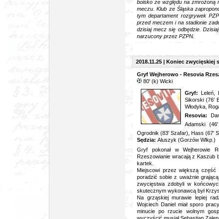
boisko ze względu na zmrożoną m
meczu. Klub ze Śląska zapropono
tym departament rozgrywek PZPN
przed meczem i na stadionie zade
dzisiaj mecz się odbędzie. Dzisi
narzucony przez PZPN.
2018.11.25 | Koniec zwycięskiej s
Gryf Wejherowo - Resovia Rzesz
80' (k) Wicki
Gryf
:
Leleń,
Sikorski (76'
Włodyka, Roga
Resovia:
Dan
Adamski (46'
Ogrodnik (83' Szafar), Hass (67' 
Sędzia:
Aluszyk (Gorzów Wlkp.)
Gryf pokonał w Wejherowie Re
Rzeszowianie wracają z Kaszub b
kartek.
Miejscowi przez większą część s
poradzić sobie z uważnie grając
zwycięstwa zdobyli w końcowyc
skutecznym wykonawcą był Krzysz
Na grząskiej murawie lepiej rad
Wojciech Daniel miał sporo pracy
minucie po rzucie wolnym gospo
wyczyścić musiał Sebastian Zalep