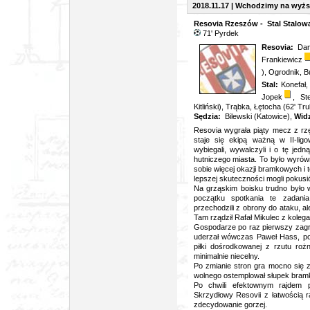
2018.11.17 | Wchodzimy na wyż
Resovia Rzeszów - Stal Stalowa
71' Pyrdek
Resovia:
Dani
Frankiewicz
), Ogrodnik, 
Stal:
Konefał,
Jopek
, St
Kitliński), Trąbka, Łętocha (62' Tr
Sędzia:
Bilewski (Katowice),
Wid
Resovia wygrała piąty mecz z rz
staje się ekipą ważną w II-li
wybiegali, wywalczyli i o tę jed
hutniczego miasta. To było wyrówn
sobie więcej okazji bramkowych i 
lepszej skuteczności mogli pokusić
Na grząskim boisku trudno było 
początku spotkania te zadania
przechodzili z obrony do ataku, a
Tam rządził Rafał Mikulec z koleg
Gospodarze po raz pierwszy zagr
uderzał wówczas Paweł Hass, po 
piłki dośrodkowanej z rzutu roż
minimalnie niecelny.
Po zmianie stron gra mocno się z
wolnego ostemplował słupek bramk
Po chwili efektownym rajdem p
Skrzydłowy Resovii z łatwością r
zdecydowanie gorzej.