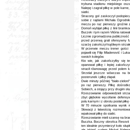
trybuna stadionu miejskiego osza
Nalepę i zagrał piłkę w pole karn
siatki.
Stracony gol zaskoczył podopiecz
sobie z rajdami Michała Ogrodnik
meczu po raz pierwszy groźnie z
Domoń wybijał piłkę z linii bramk
Buczek i tym razem
Vitória
ratował
Licznie zgromadzona publiczność 
przed przerwą grali ofensywny f
szarżę zakończył kąśliwym strzałe
W przerwie meczu trener gości 
pojawili się Filip Mladenović i Lu
swoich kolegów.
Kto wie, jak zakończyłby się 
opanował piłkę i lepiej zakończ
stracił równowagę przed polem k
Strzelał jeszcze wówczas na b
posterunek i piłkę złapał.
Dwie minuty później "biało-zielon
po raz pierwszy. Piłkę dośrodk
Sobiech, a stojący przy drugim sł
Rzeszowianie odpowiedzieli strzał
zbyt głębokie wycofanie defensyw
polu karnym i z obrotu posłał piłk
W 70 minucie spotkania wynik me
Słowacji z łatwością rozmontowa
wpakował piłkę do siatki.
Rzeszowianie mieli szansę na bram
Buczka. Boczny obrońca Resovii p
ten idealnie przymierzył koło słu
ale jakimś cudem Michał Nalepa 