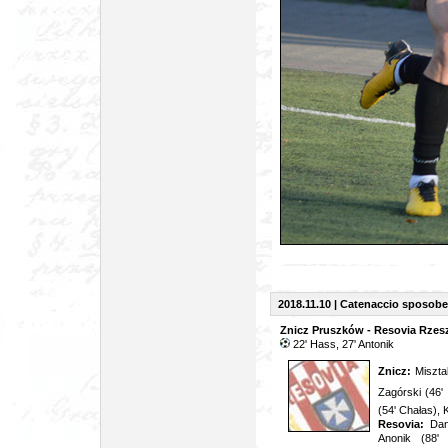
2018.11.10 | Catenaccio sposob
Znicz Pruszków - Resovia Rzesz
22' Hass, 27' Antonik
Znicz:
Miszta
Zagórski (46'
(54' Chałas), 
Resovia:
Dani
Anonik (88' 