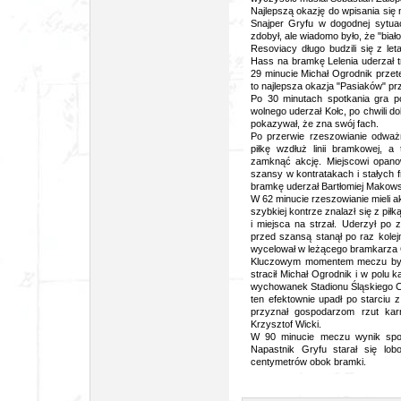
Najlepszą okazję do wpisania się 
Snajper Gryfu w dogodnej sytuac
zdobył, ale wiadomo było, że "bia
Resoviacy długo budzili się z let
Hass na bramkę Lelenia uderzał tr
29 minucie Michał Ogrodnik przete
to najlepsza okazja "Pasiaków" pr
Po 30 minutach spotkania gra po
wolnego uderzał Kołc, po chwili d
pokazywał, że zna swój fach.
Po przerwie rzeszowianie odważn
piłkę wzdłuż linii bramkowej, 
zamknąć akcję. Miejscowi opanow
szansy w kontratakach i stałych 
bramkę uderzał Bartłomiej Makowsk
W 62 minucie rzeszowianie mieli ak
szybkiej kontrze znalazł się z pi
i miejsca na strzał. Uderzył po z
przed szansą stanął po raz kole
wycelował w leżącego bramkarza 
Kluczowym momentem meczu była
stracił Michał Ogrodnik i w polu 
wychowanek Stadionu Śląskiego Cho
ten efektownie upadł po starciu 
przyznał gospodarzom rzut kar
Krzysztof Wicki.
W 90 minucie meczu wynik spot
Napastnik Gryfu starał się lobo
centymetrów obok bramki.