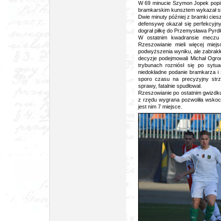
W 69 minucie Szymon Jopek popis
bramkarskim kunsztem wykazał się
Dwie minuty później z bramki ciesz
defensywę okazał się perfekcyjn
dograł piłkę do Przemysława Pyrd
W ostatnim kwadransie meczu s
Rzeszowianie mieli więcej miej
podwyższenia wyniku, ale zabrakło
decyzje podejmowali Michał Ogrod
trybunach rozniósł się po sytua
niedokładne podanie bramkarza i 
sporo czasu na precyzyjny strz
sprawy, fatalnie spudłował.
Rzeszowianie po ostatnim gwizdku
z rzędu wygrana pozwoliła wskoc
jest nim 7 miejsce.