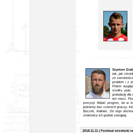
Szymon Grabo
tak, jak chci
ze zwrotności
problem i z t
Potem wygląda
środku pola.
gratulację dla
ten mecz. Pow
precyzji. Widać progres, bo w
jedziemy bez czterech graczy, kt
Buczek, Kaliniec. Do tego docho
zmiennicy ich godnie zastąpią.
2018.11.11 | Festiwal strzelecki 