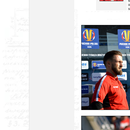
f
od
st