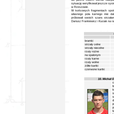
sytuację weryfikował jeszcze syst
w Rzeszowie.
W końcowych fragmentach spotka
własnego pola karnego inie da
próbowali swoich szans strzał
Dariusz Frankiewicz i Kuciak na ra
bramki
strzały celne
strzały niecelne
rzuty rożne
na spalonym
rzuty karne
rzuty wolne
żółte kartki
czerwone kartki
10. Michał 
c
b
k
s
s
d
p
p
f