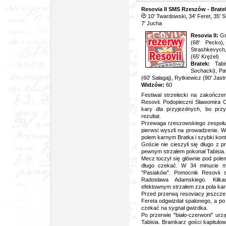
Resovia II SMS Rzeszów - Bratek
10' Twardowski, 34' Feret, 35'
S
7' Jucha
Resovia II:
Gn
(68' Pecko)
Strashkevych,
(65' Krężel)
Bratek:
Tab
Sochacki), Pa
(60' Sałagaj), Rytkiewicz (80' Jast
Widzów:
60
Festiwal strzelecki na zakończen
Resovii. Podopieczni Sławomira 
kary dla przyjezdnych, bo prz
rezultat.
Przewaga rzeszowskiego zespołu 
pierwsi wyszli na prowadzenie. W
polem karnym Bratka i szybki kont
Goście nie cieszyli się długo z 
pewnym strzałem pokonał Tabisia.
Mecz toczył się głównie pod polem
długo czekać. W 34 minucie m
"Pasiaków". Pomocnik Resovii s
Radosława Adamskiego. Kilka
efektownym strzałem zza pola ka
Przed przerwą resoviacy jeszcze dw
Fereta odgwizdał spalonego, a p
czekać na sygnał gwizdka.
Po przerwie "biało-czerwoni" ur
Tabisia. Bramkarz gości kapitulow