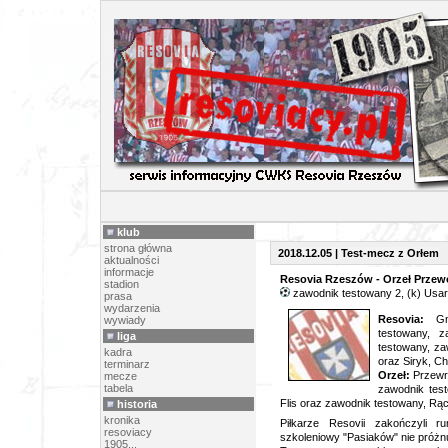
ARCHIW
klub
strona główna
2018.12.05 | Test-mecz z Orłem
aktualności
informacje
Resovia Rzeszów - Orzeł Przewo
stadion
zawodnik testowany 2, (k) Usar
prasa
wydarzenia
Resovia:
Gna
wywiady
testowany, z
liga
testowany, za
kadra
oraz Siryk, C
terminarz
Orzeł:
Przewro
mecze
tabela
zawodnik test
Flis oraz zawodnik testowany, Rącz
historia
kronika
Piłkarze Resovii zakończyli r
resoviacy
szkoleniowy "Pasiaków" nie próżn
1905...