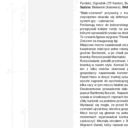
Pyrdek), Ogrodnik (75' Kantor), B
Sędzia:
Bielawski (Katowice),
Wid
"Biało-czerwoni" przywożą z t
zwycięstwo okazała się defensyw
system gry - catenaccio.
Porównują mecz do bokserskiego 
przegrywali kolejne rundy na p
którymi sprowadzili rywala na desk
To czwarta ligowa wygrana "Pasia
Zniczem na inaugurację ligi.
Miejscowi mocno zaatakowali od p
kwadransie miał ręce pełne robot
groźnie Bochenek, a po chwili p
bramkę Resovii posłał Machalski.
Rzeszowianie potrafili przetrwać
bramką w swoim stylu. Konrad Do
ten z kilku metrów skierował p
gospodarzy zapanowała konsterna
Paweł Hass w dosyć trudnej sytuac
wyszło zagranie do wychodzącego
kilka razy w tym meczu fatalnie pu
Dwubramkowe prowadzenie dało 
popsuł Bartłomiej Buczek. Napast
rywala w środkowych rejonach bois
żółty kartonik za podobne przewini
Wydawać się mogło, że przed Re
czerwień ujrzał lewy obrońca gos
Mecz toczył się głownie na poło
momentach wyprowadzał kontrat
zaskoczyć Misztala strzałem z 30
Wojciech Daniel, który ratował s