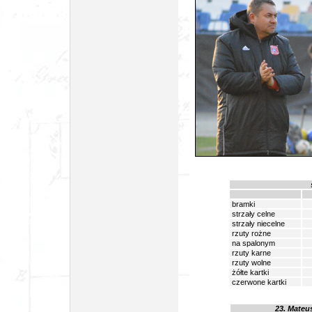
bramki
strzały celne
strzały niecelne
rzuty rożne
na spalonym
rzuty karne
rzuty wolne
żółte kartki
czerwone kartki
23
. Mateu