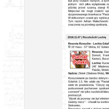
byli przy rzutach rożnych, a ty
jednym nich piłka wylądowała na
później przed szansą stanął Ra
Miejscowi nie mogli znaleźć s
dysponowanego bramkarza "Pasi
W doliczonym czasie gry sędzia po
Tym razem Adrian Małachowski o
znaczenia na przebieg spotkania.
2018.11.07 | Rozzłościli Lechię
Resovia Rzeszów - Lechia Gdańs
15' Hass - 57' Vitória, 61' Sobie
Resovia:
Dani
Domoń, Frank
Kantor), Bucz
Lechia:
Kuciak
(46' Mladenov
Paix
ã
o, Wolsk
Sędzia:
Złotek (Stalowa Wola),
Wi
Rzeszowianie po bardzo dobrym me
Gdańsk 1:3. Nie udało się "Pasia
wiele do powiedzenia.
"Cieszę się
podsumował pucharowe spotkani
czerwoni" nie tylko rozzłościli lid
postraszyli.
"Wynik do przerwy nie był efekte
świetny mecz"
- chwalił na konfer
Stokowiec.
Resoviacy zaczęli z dużym impet