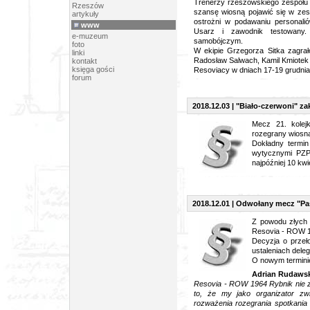
Trenerzy rzeszowskiego zespołu p
Rzeszów
szansę wiosną pojawić się w zes
artykuły
ostrożni w podawaniu personalió
www
Usarz i zawodnik testowany.
e-muzeum
samobójczym.
foto
W ekipie Grzegorza Sitka zagrało
linki
Radosław Salwach, Kamil Kmiotek 
kontakt
księga gości
Resoviacy w dniach 17-19 grudnia 
forum
2018.12.03 | "Biało-czerwoni" za
Mecz 21. kolej
rozegrany wiosną
Dokładny termin
wytycznymi PZP
najpóźniej 10 kwi
2018.12.01 | Odwołany mecz "P
Z powodu złych 
Resovia - ROW 1
Decyzja o przeło
ustaleniach dele
O nowym termini
Adrian Rudawski
Resovia - ROW 1964 Rybnik nie z
to, że my jako organizator zw
rozważenia rozegrania spotkania