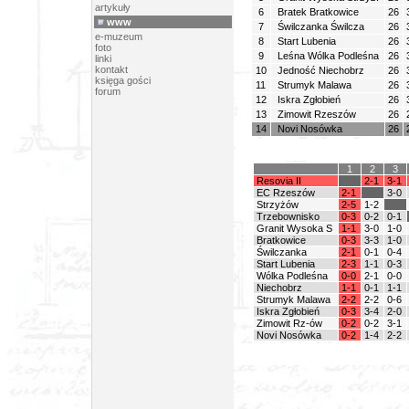
artykuły
6
Bratek Bratkowice
26
www
7
Świlczanka Świlcza
26
e-muzeum
8
Start Lubenia
26
foto
9
Leśna Wólka Podleśna
26
linki
kontakt
10
Jedność Niechobrz
26
księga gości
11
Strumyk Malawa
26
forum
12
Iskra Zgłobień
26
13
Zimowit Rzeszów
26
14
Novi Nosówka
26
1
2
3
Resovia II
2-1
3-1
EC Rzeszów
2-1
3-0
Strzyżów
2-5
1-2
Trzebownisko
0-3
0-2
0-1
Granit Wysoka S
1-1
3-0
1-0
Bratkowice
0-3
3-3
1-0
Świlczanka
2-1
0-1
0-4
Start Lubenia
2-3
1-1
0-3
Wólka Podleśna
0-0
2-1
0-0
Niechobrz
1-1
0-1
1-1
Strumyk Malawa
2-2
2-2
0-6
Iskra Zgłobień
0-3
3-4
2-0
Zimowit Rz-ów
0-2
0-2
3-1
Novi Nosówka
0-2
1-4
2-2