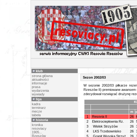
REZERWY
klub
strona główna
Sezon 2002/03
aktualności
informacje
W sezonie 2002/03 piłkarze rezer
prasa
Rzeszów II) premiowane awansem do
wydarzenia
zdecydował rozwiązać drużynę rez
wywiady
liga
Kl
kadra
terminarz
mecze
m
tabela
1
Resovia II
26
historia
2
Elektrociepłownia Rz.
26
kronika
3
Wisłok Strzyżów
26
resoviacy
4
LKS Trzebownisko
26
1905...
Rzeszów
5
Granit Wysoka Strzyż.
26