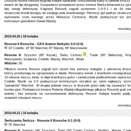
Drużyna rezerw Resovii wygrała kolejne spotkanie rzeszowskiej klasy A i pewnie kroczy
awans do ligi okręgowej. Gospodarze prowadzeni przez trenera Marka Amarowicza (pr
laty ostoję defensywy II-ligowej Resovii) zagrali systemem 1-4-5-1 i do 64 min
skutecznie bronili dostępu do swojego pola bramkowego. Pierwszy gol padł po skutecz
wykonaniu rzutu karnego przez Mariusza Cichosza. Wynik podwyższył tuż pr
końcowym gwizdkiem Dawid Mastej.
resoviac
2010.04.25 | 18 kolejka
Resovia II Rzeszów - GKS Aramix Niebylec 5:0 (2:0)
10' Codello, 18' 90' Warchoł, 87' Mastej, 89' Marynowski
Resovia II:
Szyszko (85' Kozak), Świst, Cichosz
, Tutak (80' Słabocha), Kru
Marynowski, Szalacha, Codello, Mastej, Warchoł , Wnęk
Widzów:
50
Piłkarze rezerw Resovii zagrali tym razem bez pomocy kolegów z pierwszej druży
którzy przebywają na zgrupowaniu w Iławie. Resoviacy worek z bramkami rozwiązali ju
10 minucie meczu, kiedy to błąd bramkarza gości i zamieszanie podbramkowe wykorzys
Codello. Wynik na 2-0 podwyższył technicznym strzałem po ziemi najlepszy strze
"pasiaków" Warchoł. W drugiej połowie meczu w drużynie gości dało się zauważyć br
kondycyjne. Podopieczni trenera Roberta Madeji (długoletniego piłkarza Resovii) grali co
wolniej i bez pomysłu na rozmontowanie defensywy Resovii. Kolejne bramki padł
ostatnich minutach meczu.
resoviac
2010.04.21 | 16 kolejka
Świlczanka Świlcza - Resovia II Rzeszów 0:1 (0:0)
76' Warchoł
Resovia II:
Sotnicki (46' Szyszko), Świst (50' Tutak) Cichosz, Siedlarz, Mastej, Codel