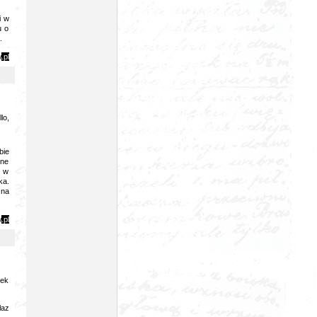
i w
u o
.
y
.pl
lo,
bie
mne
ż w
ka.
 na
y
.pl
lek
łaz