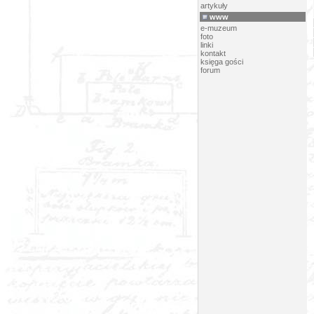
artykuły
www
e-muzeum
foto
linki
kontakt
księga gości
forum