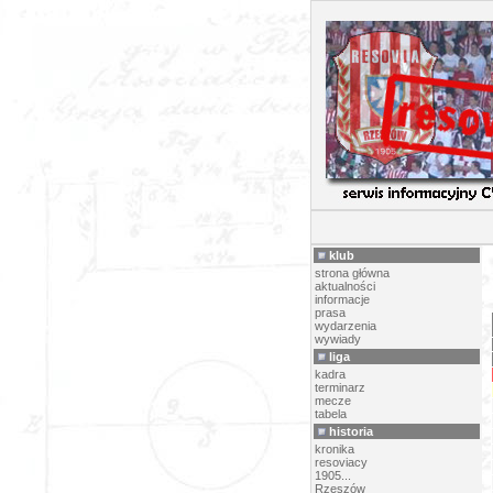
2009/1
klub
strona główna
aktualności
informacje
prasa
wydarzenia
wywiady
liga
kadra
terminarz
mecze
tabela
historia
kronika
resoviacy
1905...
Rzeszów