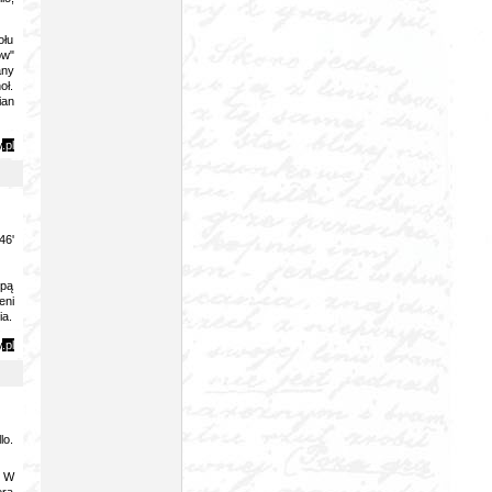
ołu
ów"
any
oł.
ian
y
.pl
46'
upą
eni
ia.
y
.pl
lo.
. W