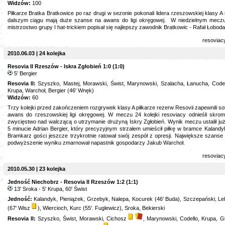
Widzów:
100
Piłkarze Bratka Bratkowice po raz drugi w sezonie pokonali lidera rzeszowskiej klasy A 
dalszym ciągu mają duże szanse na awans do ligi okręgowej. W niedzielnym mecz
mistrzostwo grupy I hat-trickiem popisał się najlepszy zawodnik Bratkowic - Rafał Łoboda
resoviac
2010.06.03 | 24 kolejka
Resovia II Rzeszów - Iskra Zgłobień 1:0 (1:0)
5' Bergier
Resovia II:
Szyszko, Mastej, Morawski, Świst, Marynowski, Szalacha, Łanucha, Codel
Krupa, Warchoł, Bergier (46' Wnęk)
Widzów:
60
Trzy kolejki przed zakończeniem rozgrywek klasy A piłkarze rezerw Resovii zapewnili so
awans do rzeszowskiej ligi okręgowej. W meczu 24 kolejki resoviacy odnieśli skro
zwycięstwo nad walczącą o utrzymanie drużyną Iskry Zgłobień. Wynik meczu ustalił ju
5 minucie Adrian Bergier, który precyzyjnym strzałem umieścił piłkę w bramce Kalandy
Bramkarz gości jeszcze trzykrotnie ratował swój zespół z opresji. Największe szanse
podwyższenie wyniku zmarnował napastnik gospodarzy Jakub Warchoł.
resoviac
2010.05.30 | 23 kolejka
Jedność Niechobrz - Resovia II Rzeszów 1:2 (1:1)
13' Sroka - 5' Krupa, 60' Świst
Jedność:
Kalandyk, Pieniążek, Grzebyk, Nalepa, Kocurek (46' Buda), Szczepański, Le
(67' Wisz
), Wiercioch, Kurc (55'. Fuglewicz), Sroka, Bekierski
Resovia II:
Szyszko, Świst, Morawski, Cichosz
, Marynowski, Codello, Krupa, G