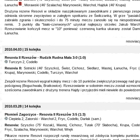
Łanucha
, Morawski (46' Szalacha) Marynowski, Warchoł, Hajduk (46' Krupa)
Drużyna rezerw Resovii w składzie naszpikowanym zawodnikami z pierwszego zesp
odniosła skromne zwycięstwo w zaległym spotkaniu ze Świlczanką. W grze "pasiak
zabrakło zgrania i skuteczności i do 75 minuty meczu zanosiło się na niespodziew
remis. 3 punkty dla "biało-czerwonych" uzyskał najlepszy strzelec Jakub Warch
Rzeszowianie kończyli mecz w "10" ponieważ czerwoną kartka ukarany został Dam
Łanucha.
resoviac
2010.04.03 | 15 kolejka
Resovia II Rzeszów - Rudzik Rudna Mała 3:0 (1:0)
Turczyn 2, Codello
Resovia II:
Sotnicki (46' Szyszko), Świst, Cichosz, Siedlarz, Mastej, Łanucha, Fryc (
Krupa), Marynowski, Codello, Turczyn, Warchoł
Zespół rezerw Resovii wygrał kolejny mecz i do 10 punktów zwiększył przewagę nad gr
pościgową (Boguchwała, Bratkowice). Rzeszowianie w sobotnim meczu zostali wzmocni
sześcioma zawodnikami z drużyny trenera Hajdy i przyjezdni mieli niewiele do powiedzen
resoviac
2010.03.28 | 14 kolejka
Płomień Zagorzyce - Resovia II Rzeszów 3:5 (1:3)
Ciepiela 2, Zatorski - Warchoł 2, Fryc, Codello, Darłak (sam.)
Resovia:
Szyszko (75' Kozak), Mastej, Cichosz, Tutak (70' Słabocha), Krupa, Codel
Fryc, Szalacha, Marynowski, Warchoł, Wnęk
Piłkarze rezerw Resovii rozpoczęli rundę rewanżową od zdobycia kompletu punktów