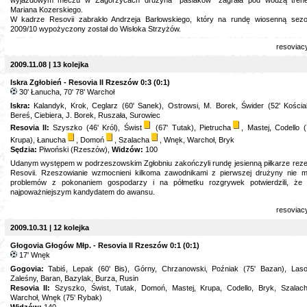
wyjazdowym meczu w Zagorzycach drużyna "pasiaków" zagrała pod wodzą tren
Mariana Kozerskiego.
W kadrze Resovii zabrakło Andrzeja Barłowskiego, który na rundę wiosenną sez
2009/10 wypożyczony został do Wisłoka Strzyżów.
resoviac
2009.11.08 | 13 kolejka
Iskra Zgłobień - Resovia II Rzeszów 0:3 (0:1)
30' Łanucha, 70' 78' Warchoł
Iskra:
Kalandyk, Krok, Ceglarz (60' Sanek), Ostrowsi, M. Borek, Świder (52' Kościa
Bereś, Ciebiera, J. Borek, Ruszała, Surowiec
Resovia II:
Szyszko (46' Król), Świst
(67' Tutak), Pietrucha
, Mastej, Codello (
Krupa), Łanucha
, Domoń
, Szalacha
, Wnęk, Warchoł, Bryk
Sędzia:
Piwoński (Rzeszów),
Widzów:
100
Udanym występem w podrzeszowskim Zgłobniu zakończyli rundę jesienną piłkarze rez
Resovii. Rzeszowianie wzmocnieni kilkoma zawodnikami z pierwszej drużyny nie mi
problemów z pokonaniem gospodarzy i na półmetku rozgrywek potwierdzili, że
najpoważniejszym kandydatem do awansu.
resoviac
2009.10.31 | 12 kolejka
Głogovia Głogów Młp. - Resovia II Rzeszów 0:1 (0:1)
17' Wnęk
Gogovia:
Tabiś, Lepak (60' Bis), Górny, Chrzanowski, Poźniak (75' Bazan), Laso
Zaleśny, Baran, Bazylak, Burza, Rusin
Resovia II:
Szyszko, Świst, Tutak, Domoń, Mastej, Krupa, Codello, Bryk, Szalac
Warchoł, Wnęk (75' Rybak)