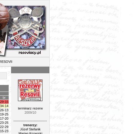
II
br
29-15
34-14
terminarz rezerw
26-13
2009/10
19-25
17-20
----------------------------
23-25
trenerzy:
22-29
Józef Stefanik
15-23
Marian Kozerski