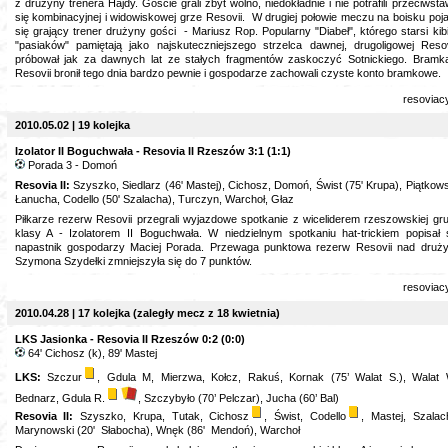
z drużyny trenera Hajdy. Goście grali zbyt wolno, niedokładnie i nie potrafili przeciwsta
się kombinacyjnej i widowiskowej grze Resovii. W drugiej połowie meczu na boisku poja
się grający trener drużyny gości - Mariusz Rop. Popularny "Diabeł", którego starsi kib
"pasiaków" pamiętają jako najskuteczniejszego strzelca dawnej, drugoligowej Resov
próbował jak za dawnych lat ze stałych fragmentów zaskoczyć Sotnickiego. Bramk
Resovii bronił tego dnia bardzo pewnie i gospodarze zachowali czyste konto bramkowe.
resoviac
2010.05.02 | 19 kolejka
Izolator II Boguchwała - Resovia II Rzeszów 3:1 (1:1)
Porada 3 - Domoń
Resovia II:
Szyszko, Siedlarz (46' Mastej), Cichosz, Domoń, Świst (75' Krupa), Piątkows
Łanucha, Codello (50' Szalacha), Turczyn, Warchoł, Głaz
Piłkarze rezerw Resovii przegrali wyjazdowe spotkanie z wiceliderem rzeszowskiej gr
klasy A - Izolatorem II Boguchwała. W niedzielnym spotkaniu hat-trickiem popisał 
napastnik gospodarzy Maciej Porada. Przewaga punktowa rezerw Resovii nad druż
Szymona Szydełki zmniejszyła się do 7 punktów.
resoviac
2010.04.28 | 17 kolejka (zaległy mecz z 18 kwietnia)
LKS Jasionka - Resovia II Rzeszów 0:2 (0:0)
64' Cichosz (k), 89' Mastej
LKS:
Szczur
, Gdula M, Mierzwa, Kołcz, Rakuś, Kornak (75’ Walat S.), Walat 
Bednarz, Gdula R.
, Szczybyło (70’ Pelczar), Jucha (60’ Bal)
Resovia II:
Szyszko, Krupa, Tutak, Cichosz
, Świst, Codello
, Mastej, Szalac
Marynowski (20' Słabocha), Wnęk (86' Mendoń), Warchoł