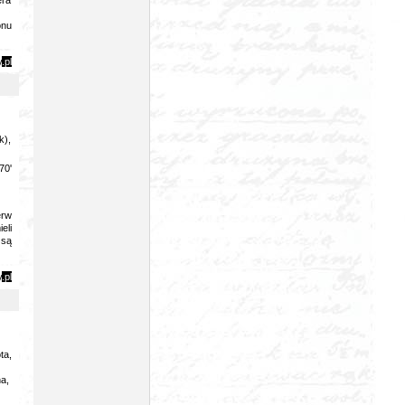
era
onu
y
.pl
k),
70'
erw
eli
 są
y
.pl
ta,
ha,