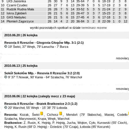
9
LKS Jasionka
26
30
9
3
14
35-64
7
0
6
18-19
2
3
8
10
Czarni Czudec
26
27
7
6
13
29-39
5
3
5
17-19
2
3
8
11
Rudzik Rudna Mała
26
26
7
5
14
33-52
5
3
5
21-24
2
2
9
12
Iskra Zgłobień
26
21
5
6
15
26-47
3
3
7
15-23
2
3
8
13
GKS Niebylec
26
21
5
6
15
27-45
4
3
6
17-18
1
3
9
14
Płomień Zagorzyce
26
14
4
2
20
36-84
3
2
8
22-39
1
0
12
wyniki pozostałych spotkań w dziale
terminarz rezerw
2010.06.20 | 26 kolejka
Resovia II Rzeszów - Głogovia Głogów Młp. 3:1 (2:1)
19' Świst, 37' Wnęk, 79' Łanucha - 7' Burza
resoviac
2010.06.13 | 25 kolejka
Sokół Sokołów Młp. - Resovia II Rzeszów 3:2 (2:0)
9' 37' T.Nowak, 90' Kania - 64' Szalacha, 76' Warchoł
resoviac
2010.06.06 | 22 kolejka (zaległy mecz z 23 maja)
Resovia II Rzeszów - Bratek Bratkowice 2:3 (1:2)
20' Warchoł, 55' Wnęk - 15' 38' 75' Łoboda
Resovia:
Kozak, Świst
, Cichosz
, Mendoń (79' Słabocha), Mastej, Codello
Szalacha, Marynowski, Krupa, Wnęk, Warchoł.
Bratkowice:
Z. Rusin, K. Hejnig, P. Hejnig, Jucha, Wojton, Cyło, Kurowski (55' Cioch),
Hejnig, K. Rusin (68' D. Hejnig) - Dziedzic (70' Czaja), Łoboda (85' Kocurek)