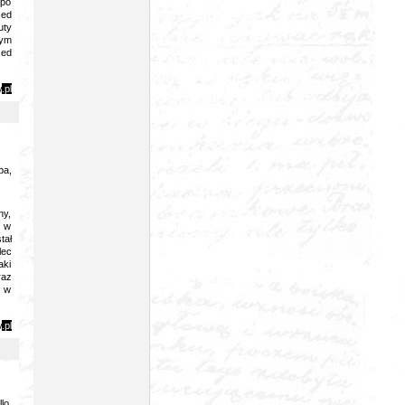
 po
zed
uty
nym
zed
y
.pl
pa,
ny,
z w
tał
lec
aki
raz
y w
y
.pl
lo,