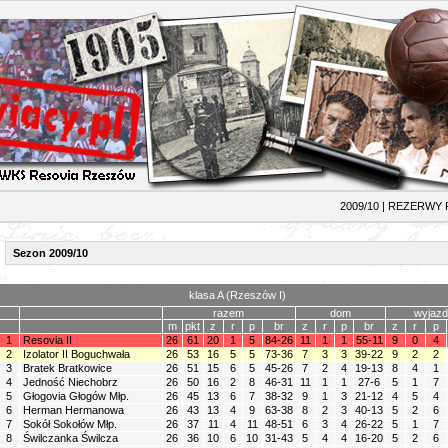
0 | REZERWY RESOV
Sezon 2009/10
klasa A (Rzeszów I)
razem
dom
wyjazd
m
pkt
z
r
p
br
z
r
p
br
z
r
p
1
Resovia II
26
61
20
1
5
84-26
11
1
1
55-11
9
0
4
2
Izolator II Boguchwała
26
53
16
5
5
73-36
7
3
3
39-22
9
2
2
3
Bratek Bratkowice
26
51
15
6
5
45-26
7
2
4
19-13
8
4
1
4
Jedność Niechobrz
26
50
16
2
8
46-31
11
1
1
27-6
5
1
7
5
Głogovia Głogów Młp.
26
45
13
6
7
38-32
9
1
3
21-12
4
5
4
6
Herman Hermanowa
26
43
13
4
9
63-38
8
2
3
40-13
5
2
6
7
Sokół Sokołów Młp.
26
37
11
4
11
48-51
6
3
4
26-22
5
1
7
8
Świlczanka Świlcza
26
36
10
6
10
31-43
5
4
4
16-20
5
2
6