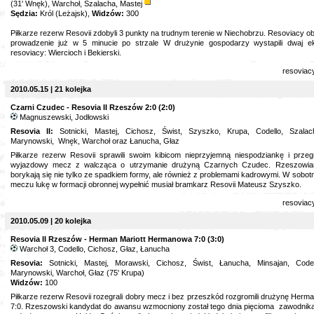
(31' Wnęk), Warchoł, Szalacha, Mastej
Sędzia:
Król (Leżajsk),
Widzów:
300
Piłkarze rezerw Resovii zdobyli 3 punkty na trudnym terenie w Niechobrzu. Resoviacy obj
prowadzenie już w 5 minucie po strzale W drużynie gospodarzy wystapili dwaj e
resoviacy: Wiercioch i Bekierski.
resoviac
2010.05.15 | 21 kolejka
Czarni Czudec - Resovia II Rzeszów 2:0 (2:0)
Magnuszewski, Jodłowski
Resovia II:
Sotnicki, Mastej, Cichosz, Świst, Szyszko, Krupa, Codello, Szalac
Marynowski, Wnęk, Warchoł oraz Łanucha, Głaz
Piłkarze rezerw Resovii sprawili swoim kibicom nieprzyjemną niespodziankę i przegr
wyjazdowy mecz z walcząca o utrzymanie drużyną Czarnych Czudec. Rzeszowia
borykają się nie tylko ze spadkiem formy, ale również z problemami kadrowymi. W sobot
meczu lukę w formacji obronnej wypełnić musiał bramkarz Resovii Mateusz Szyszko.
resoviac
2010.05.09 | 20 kolejka
Resovia II Rzeszów - Herman Mariott Hermanowa 7:0 (3:0)
Warchoł 3, Codello, Cichosz, Głaz, Łanucha
Resovia:
Sotnicki, Mastej, Morawski, Cichosz, Świst, Łanucha, Minsajan, Codel
Marynowski, Warchoł, Głaz (75' Krupa)
Widzów:
100
Piłkarze rezerw Resovii rozegrali dobry mecz i bez przeszkód rozgromili drużynę Herm
7:0. Rzeszowski kandydat do awansu wzmocniony został tego dnia pięcioma zawodnik