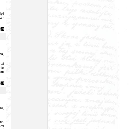
ęli
ks-
y
.pl
ha,
ali
nie
nim
y
.pl
lo,
ana
ami