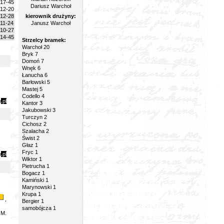
17-45
Dariusz Warchoł
12-20
12-28
kierownik drużyny:
11-24
Janusz Warchoł
10-27
14-45
Strzelcy bramek:
Warchoł 20
Bryk 7
Domoń 7
Wnęk 6
Łanucha 6
Barłowski 5
Mastej 5
Codello 4
y
.pl
Kantor 3
Jakubowski 3
Turczyn 2
Cichosz 2
Szalacha 2
Świst 2
Głaz 1
Fryc 1
y
.pl
Wiktor 1
Pietrucha 1
Bogacz 1
Kamiński 1
Marynowski 1
Krupa 1
,
Bergier 1
samobójcza 1
 M.