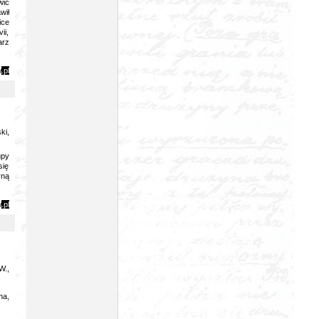
wić
wił
ice
ii,
arz
y
.pl
ki,
upy
się
yną
y
.pl
W.,
ha,