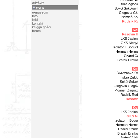
artykuły
Iskra Zgłob
www
Sokół Sokołów M
e-muzeum
Głogovia Gł
foto
Płomień Za
linki
Rudzik Ru
kontakt
księga gości
Kol
forum
Resovia I
LKS Jasion
GKS Niebyl
Izolator II Bogu
Herman Herman
Czarni Cz
Bratek Bratk
Kol
Świlczanka Św
Iskra Zgłob
Sokół Sokoł
Głogovia Głogó
Płomień Zagorzy
Rudzik Rud
Resovia
Kol
LKS Jasion
GKS Nie
Izolator II Bog
Herman Herma
Czarni Czude
Bratek Bratko
Jedność Nie