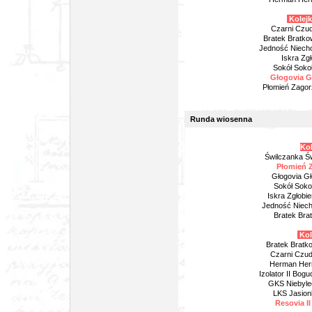
Kolejk
Czarni Czud
Bratek Bratk
Jedność Niechob
Iskra Zg
Sokół Soko
Głogovia Gł
Płomień Zagor
Runda wiosenna
Kol
Świlczanka Św
Płomień Z
Głogovia Gło
Sokół Sokoł
Iskra Zgłobie
Jedność Niec
Bratek Bra
Kole
Bratek Bratko
Czarni Czud
Herman Herm
Izolator II Bog
GKS Niebyle
LKS Jasion
Resovia I