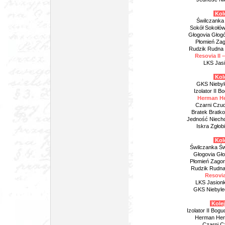
Kole
Świlczanka 
Sokół Sokołów
Głogovia Głogó
Płomień Zag
Rudzik Rudna
Resovia II 
LKS Jasi
Kole
GKS Niebyl
Izolator II 
Herman He
Czarni Czud
Bratek Bratk
Jedność Niecho
Iskra Zgłob
Kole
Świlczanka Św
Głogovia Gło
Płomień Zagor
Rudzik Rudna
Resovia
LKS Jasion
GKS Niebylec
Kolej
Izolator II Bog
Herman Her
Czarni C