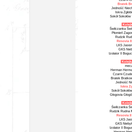
Bratek Br
Jedność Niech
Iskra Zgłob
Sokół Sokołów 
Kolejk
Świlczanka Świ
Płomień Zagor
Rudzik Rudn
Resovia I
LKS Jasion
GKS Nieb
Izolator II Bog
Kolejka
mecz
Herman Herman
Czarni Czudec
Bratek Bratkow
Jedność Ni
Iskra Z
Sokół Sokołów
Głogovia Głogó
Kolejk
Świlczanka Św
Rudzik Rudna M
Resovia II
LKS Jasi
GKS Niebyl
Izolator II Bog
Herman Herm