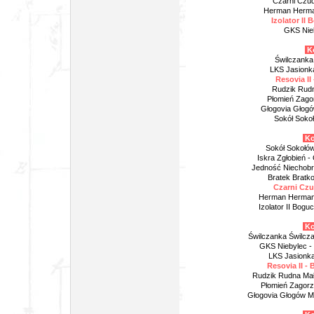
Czarni Czud
Herman Herma
Izolator II
GKS Nieb
Ko
Świlczanka
LKS Jasionka
Resovia I
Rudzik Rudn
Płomień Zago
Głogovia Głogó
Sokół Sokoł
Ko
Sokół Sokołów
Iskra Zgłobień -
Jedność Niechobr
Bratek Bratk
Czarni Czud
Herman Hermano
Izolator II Bogu
Ko
Świlczanka Świlcza 
GKS Niebylec -
LKS Jasionka
Resovia II - 
Rudzik Rudna Mał
Płomień Zagorzy
Głogovia Głogów Mł