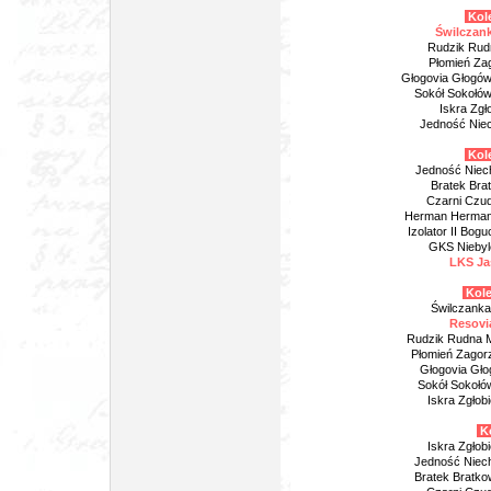
Kole
Świlczank
Rudzik Rud
Płomień Za
Głogovia Głogów 
Sokół Sokołó
Iskra Zgł
Jedność Niec
Kole
Jedność Niech
Bratek Brat
Czarni Czud
Herman Hermano
Izolator II Bog
GKS Niebyl
LKS Jas
Kole
Świlczanka
Resovia
Rudzik Rudna Ma
Płomień Zagor
Głogovia Gło
Sokół Sokołów
Iskra Zgłob
Ko
Iskra Zgłob
Jedność Niech
Bratek Bratkow