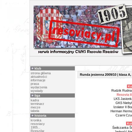
TERMINARZ RE
klub
strona główna
Runda jesienna 2009/10 | klasa A
aktualności
informacje
prasa
Kol
wydarzenia
Rudzik Rudna 
wywiady
Resovia I
liga
LKS Jasionk
kadra
GKS Niebyl
terminarz
Izolator II B
mecze
tabela
Herman Herman
Czarni Czu
historia
kronika
Kol
resoviacy
1905...
Świlczanka Św
Rzeszów
Jedność Nie