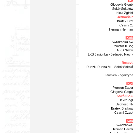
Ko
Głogovia Głogó
Sokół Sokołów
Iskra Zgłob
Jedność N
Bratek Bra
Czarni C
Herman Hermanow
Kole
Świlczanka Św
Izolator II B
GKS Niebyl
LKS Jasionka - Jedność Niech
Resovia
Rudzik Rudna M. - Sokół Sokoł
Płomień Zagorzyce 
Kol
Płomień Zagor
Głogovia Głogó
Sokół Soko
Iskra Zg
Jedność Ni
Bratek Bratkow
Czarni Czud
Kole
Świlczanka 
Herman Herma