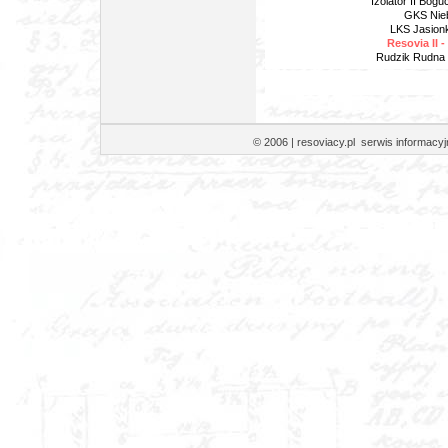
Izolator II Bog
GKS Nieb
LKS Jasionk
Resovia II 
Rudzik Rudna 
© 2006 | resoviacy.pl serwis informa