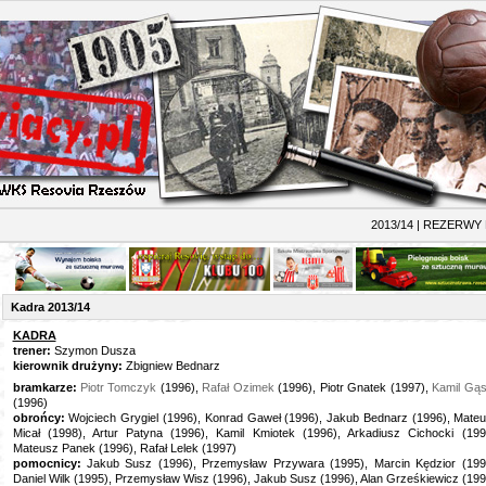
4 | REZERWY RESOV
Kadra 2013/14
KADRA
trener:
Szymon Dusza
kierownik drużyny:
Zbigniew Bednarz
bramkarze:
Piotr Tomczyk
(1996),
Rafał Ozimek
(1996), Piotr Gnatek (1997),
Kamil Gąs
(1996)
obrońcy:
Wojciech Grygiel (1996), Konrad Gaweł (1996), Jakub Bednarz (1996), Mate
Micał (1998), Artur Patyna (1996), Kamil Kmiotek (1996), Arkadiusz Cichocki (199
Mateusz Panek (1996), Rafał Lelek (1997)
pomocnicy:
Jakub Susz (1996), Przemysław Przywara (1995), Marcin Kędzior (199
Daniel Wilk (1995), Przemysław Wisz (1996), Jakub Susz (1996), Alan Grześkiewicz (199