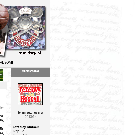
II
Archiwum:
ior
terminarz rezerw
usz
2013/14
6),
----------------------------
Strzelcy bramek:
5),
Rop 12
6),