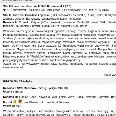
Stal II Rzeszów - Resovia II SMS Rzeszów 4:2 (2:0)
21' Żebrakowski, 43' Lekki, 58' Bartkiewicz, 64' Lorenowicz - 70' Rop, 74' Surmiak
Stal II:
Kaszuba, Drożdżal, Łagowski (60' Lorenowicz), Serwatka, Rusin, Sitek (60' Szybk
Zieliński, Daszyk, Bartkiewicz, Żebrakowski, Lekki (46' Swist)
Resovia II:
Ozimek, Patyna (46' K. Kmiotek), Kowalski, Cach (46' Lelek), Wilk, Dziedz
Bieniasz (46' Daniel), Surmiak, Różak (46' M. Kmiotek), Rop, Bereś
W meczu na szczycie rzeszowskiej "okręgówki" rezerwy Resovii uległy rezerwom Stali 2
Po godzinie meczu, rozegranego na bocznym boisku stadionu miejskiego, wydawało się,
"stalowcy" są na najlepszej drodze, aby zrewanżować się za lanie jakie dostali w rund
jesiennej na stadionie przy ul. Wyspiańskiego. Wówczas "biało-czerwoni" wygrali 6:1. 
razem po 64 minutach gry Stal prowadziła 4:0. Resoviacy wzięli się do roboty w 70 minu
spotkania. Najpierw honorowe trafienie zaliczył najlepszy strzelec zespołu Kacper Rop, 
minuty później rozmiary porażki zmniejszył Rafał Surmiak. W końcowej fazie me
filigranowy pomocnik "Pasiaków" miał okazję zdobyć jeszcze dwa gole. Niestety dwukrot
przegrał pojedynek "sam na sam" z bramkarzem gospodarzy.
Awans do IV ligi wywalczył zespół Sawy Sonina. Resoviacy na koniec sezonu zajęl
miejsce w tabeli.
resoviac
2014.06.19 | 33 kolejka
Resovia II SMS Rzeszów - Strug Tyczyn 2:0 (1:0)
29' 84' Bereś
Resovia II:
Gąsior, Cach, Kowalski, Wilk, Lelek, Wisz, Daniel, Vatseba, Surmiak, Ber
Buczek
oraz Bieniasz, R. Jaroch, M. Kmiotek
Widzów:
100
W przedostatniej kolejce rzeszowskiej "okręgówki" rezerwy Resovii zmierzyły się
Strugiem Tyczyn. Goście przyjechali do Rzeszowa z "nożem na gardle", bo tylko zdoby