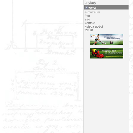
artykuły
www
e-muzeum
foto
linki
kontakt
księga gości
forum