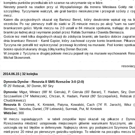
kompletu punktów przedłużało ich szanse na utrzymanie się w lidze.
Niestety powrót na stadion przy ul. Wyspiańskiego dla trenera Wiesława Gołdy nie 
szczęśliwy. Tyczynianie walczyli, ale grali bardzo nieskutecznie i przegrali szósty z rz
mecz.
Katem dla przyjezdnych okazał się Bartosz Bereś, który dwukrotnie wpisał się na li
strzelców. Po raz pierwszy trafił do siatki w 25 minucie meczu po akcji "sam na sam
bramkarzem gości. Wynik meczu na 2:0 ustalił w 84 minucie spotkania, trafiając do pus
bramki po ładnej akcji i wymianie podań przez Rafała Surmiaka i Dawida Bieniasza.
Goście tez mieli kilka dogodnych okazji do zdobycia bramki, ale bardzo dobrze zagrał t
dnia bramkarz Resovii - Kamil Gąsior, który zachował czyste konto bramkowe. Piłkarz
Tyczyna nie potrafili też wykorzystać przewagi liczebnej na murawie. Pod koniec spotka
boisko opuścił ukarany drugą żółtą kartką Dorian Buczek.
W zespole z Tyczyna w drugiej połowie meczu pojawił się na murawie wychowanek Reso
Michał Skowronek.
resoviac
2014.06.15 | 32 kolejka
Dynovia Dynów - Resovia II SMS Rzeszów 3:0 (2:0)
25' Rebizak, 30' Domin, 80' Siry
Dynovia:
Migut, Winiarz (88' M. Gierula), P. Gierula (65' Baran), T. Hadam, Siry, Dom
Szczawiński (74' Mielniczek), Chrzan, K. Hadam, Pantoł (80' Szczepański), Rebizak (
Chudzikiewicz)
Resovia II:
Ozimek, K. Kmiotek, Patyna, Kowalski, Cach (74' R. Jaroch), Wisz (
Bieniasz), Vatseba, Daniel, (78' Lelowski), Surmiak, Put, M. Kmiotek
Widzów:
300
W meczu sąsiadujących w tabeli zespołów lepsi okazali się piłkarze z Dyno
Rzeszowska młodzież ustępowała miejscowym głównie warunkami fizycznymi, ale 
ustrzegła się też błędów w defensywie. Najlepszy okres gry podopieczni Szymona Du
mieli przez 20 minut po pierwszym gwizdku sędziego. To właśnie na początku meczu ki