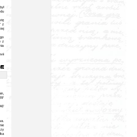
był
ędu
stę
" z
tej
ego
e z
nia
vii
y
.pl
in,
89'
46'
wa.
nie
szy
lka