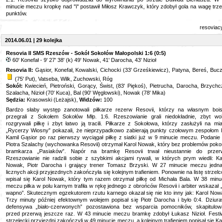
minucie meczu kropkę nad "i" postawił Miłosz Krawczyk, który zdobył gola na wagę trz
punktów.
resoviac
2014.06.01 | 29 kolejka
Resovia II SMS Rzeszów - Sokół Sokołów Małopolski 1:6 (0:5)
60' Konefał - 9' 27' 38' (k) 49' Nowak, 41' Darocha, 43' Nizioł
Resovia II:
Gąsior, Konefał, Kowalski, Cichocki (33' Grześkiewicz), Patyna, Bereś, Buc
(75' Put), Vatseba, Wilk, Zuchowski, Róg
Sokół:
Kwiecień, Pietroński, Gorący, Świst, (83' Piękoś), Pietrucha, Darocha, Brzychc
Szalacha, Nizioł (70' Kuca), Bal (90' Węglowski), Nowak (78' Mika)
Sędzia:
Krasowski (Leżajsk),
Widzów:
100
Bardzo słaby występ zanotowali piłkarze rezerw Resovii, którzy na własnym boi
przegrali z Sokołem Sokołów Młp. 1:6. Rzeszowianie grali niedokładnie, zbyt wo
rozgrywali piłkę i zbyt łatwo ją tracili. Piłkarze z Sokołowa, którzy zasłużyli na mi
„Rycerzy Wiosny” pokazali, że nieprzypadkowo zabierają punkty czołowym zespołom li
Kamil Gąsior po raz pierwszy wyciągał piłkę z siatki już w 9 minucie meczu. Podanie
Piotra Szalachy (wychowanka Resovii) otrzymał Karol Nowak, który bez problemów poko
bramkarza „Pasiaków”. Napór na bramkę Resovii trwał nieustannie do przer
Rzeszowianie nie radzili sobie z szybkimi akcjami rywali, w których prym wiedli: Ka
Nowak, Piotr Darocha i grający trener Tomasz Brzyski. W 27 minucie meczu jedn
licznych akcji przyjezdnych zakończyła się kolejnym trafieniem. Ponownie na listę strzel
wpisał się Karol Nowak, który tym razem otrzymał piłkę od Michała Bala. W 38 minu
meczu piłka w polu karnym trafiła w rękę jednego z obrońców Resovii i arbiter wskazał 
wapno”. Skutecznym egzekutorem rzutu karnego okazał się nie kto inny jak: Karol Now
Trzy minuty później efektownym wolejem popisał się Piotr Darocha i było 0:4. Dziur
defensywa „biało-czerwonych” pozostawiona bez wsparcia pomocników, skapitulow
przed przerwą jeszcze raz. W 43 minucie meczu bramkę zdobył Łukasz Nizioł. Festi
strzelecki przyjezdni zakończyli w 49 minucie meczu, a kolejnym trafieniem popisał się Ka