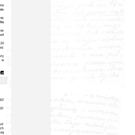
dne
ała
nie
iła
nie
weł
 20
raz
óży
y w
y
.pl
50'
55'
już
ech
iej