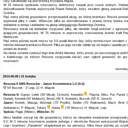
razy zakotłowało się pod bramką Krystiana Miguta.
W 25 minucie spotkania rzeszowscy defensorzy zaspali przy rzucie wolnym. Dokła
dośrodkowanie Pantoła wykorzystał Paweł Rebizak, który strzałem głową pokonał Raf
Ozimka.
Pięć minut później gospodarze przeprowadzili akcję, po której bramkarz Resovii ponow
wyjmował piłkę z siatki. Wówczas piłka po dośrodkowaniu z prawej strony boiska traf
dokładnie w tempo i dokładnie na głowę wbiegającego Bartłomieja Domina.
Resoviacy starali się dokładnie rozgrywać piłkę, ale niewiele mogli wskórać z agresyw
grającymi gospodarzami. W 75 minucie w poprzeczkę rzeszowskiej bramki trafił Pa
Mielniczek.
Pięć minut później wynik meczu na 3:0 ustalił Marcin Siry, który technicznym strzałem z
metrów lobował bramkarza Resovii. Piłka po jego strzale odbiła się od słupka i wpadła po 
ostatni do bramki.
Na słowa uznania zasłużył tego dnia Andrij Vatseba, który prosto po wyczerpującej podr
z Kołobrzegu (w którym Resovia rozgrywała baraż) sam zgłosił gotowość do gr
rezerwach.
resoviac
2014.06.08 | 31 kolejka
Resovia II SMS Rzeszów - Jawor Krzemienica 1:2 (0:2)
54' Buczek - 2' Leja, 11' H. Wiącek
Resovia II:
Gąsior, Lelek (50' Micał), Cichocki, Kowalski
, Patyna, Wisz, Put, Panek (
Daniel), Konefał (50' Mołdoch), Bereś (46' K. Kmiotek), Buczek (55' R. Jaroch)
Jawor:
Kontek, Miazga, Woźniak (75' Prędki), Świder (70' Rejkowski), Mach, Bróż (
Antkiewicz), P. Wiącek, Tokarz
, Kawa
(78' Morycz), H. Wiącek, Leja
Sędzia:
Pająk (Mielec),
Widzów:
80
Mecz fatalnie zaczął się dla gospodarzy, którzy po niespełna kwadransie przegrywali 
0:2. W 2 minucie koszmarne podanie jednego z obrońców Resovii wykorzystał Wojci
Leja i bramkarz „Pasiaków” skapitulował po raz pierwszy. Kilka minut później, po szybk