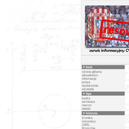
2013/1
klub
strona główna
aktualności
informacje
prasa
wydarzenia
wywiady
liga
kadra
terminarz
mecze
tabela
historia
kronika
resoviacy
1905...
Rzeszów