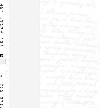
bie
 do
ż z
owa
yli
osz
 54
mki
oza
eli
, a
y
.pl
el,
iej
owa
 na
nut
łąd
 na
 62