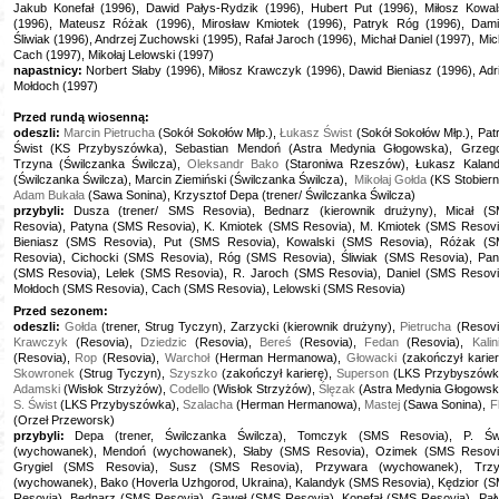
Jakub Konefał (1996), Dawid Pałys-Rydzik (1996), Hubert Put (1996), Miłosz Kowal
(1996), Mateusz Różak (1996), Mirosław Kmiotek (1996), Patryk Róg (1996), Dam
Śliwiak (1996), Andrzej Zuchowski (1995), Rafał Jaroch (1996), Michał Daniel (1997), Mic
Cach (1997), Mikołaj Lelowski (1997)
napastnicy:
Norbert Słaby (1996), Miłosz Krawczyk (1996), Dawid Bieniasz (1996), Adr
Mołdoch (1997)
Przed rundą wiosenną:
odeszli:
Marcin
Pietrucha
(Sokół Sokołów Młp.),
Łukasz Świst
(Sokół Sokołów Młp.), Pat
Świst (KS Przybyszówka), Sebastian Mendoń (Astra Medynia Głogowska), Grzeg
Trzyna (Świlczanka Świlcza),
Oleksandr Bako
(Staroniwa Rzeszów), Łukasz Kalan
(Świlczanka Świlcza), Marcin Ziemiński (Świlczanka Świlcza),
Mikołaj Gołda
(KS Stobiern
Adam Bukała
(Sawa Sonina), Krzysztof Depa (trener/ Świlczanka Świlcza)
przybyli:
Dusza (trener/ SMS Resovia), Bednarz (kierownik drużyny), Micał (
Resovia), Patyna (SMS Resovia), K. Kmiotek (SMS Resovia), M. Kmiotek (SMS Resovi
Bieniasz (SMS Resovia), Put (SMS Resovia), Kowalski (SMS Resovia), Różak (
Resovia), Cichocki (SMS Resovia), Róg (SMS Resovia), Śliwiak (SMS Resovia), Pa
(SMS Resovia), Lelek (SMS Resovia), R. Jaroch (SMS Resovia), Daniel (SMS Resovi
Mołdoch (SMS Resovia), Cach (SMS Resovia), Lelowski (SMS Resovia)
Przed sezonem:
odeszli:
Gołda
(trener, Strug Tyczyn), Zarzycki (kierownik drużyny),
Pietrucha
(Resovi
Krawczyk
(Resovia),
Dziedzic
(Resovia),
Bereś
(Resovia),
Fedan
(Resovia),
Kalin
(Resovia),
Rop
(Resovia),
Warchoł
(Herman Hermanowa),
Głowacki
(zakończył karier
Skowronek
(Strug Tyczyn),
Szyszko
(zakończył karierę),
Superson
(LKS Przybyszówk
Adamski
(Wisłok Strzyżów),
Codello
(Wisłok Strzyżów),
Ślęzak
(Astra Medynia Głogowsk
S. Świst
(LKS Przybyszówka),
Szalacha
(Herman Hermanowa),
Mastej
(Sawa Sonina),
F
(Orzeł Przeworsk)
przybyli:
Depa (trener, Świlczanka Świlcza), Tomczyk (SMS Resovia), P. Św
(wychowanek), Mendoń (wychowanek), Słaby (SMS Resovia), Ozimek (SMS Resovi
Grygiel (SMS Resovia), Susz (SMS Resovia), Przywara (wychowanek), Trz
(wychowanek), Bako (Hoverla Uzhgorod, Ukraina), Kalandyk (SMS Resovia), Kędzior (
Resovia), Bednarz (SMS Resovia), Gaweł (SMS Resovia), Konefał (SMS Resovia), Pał