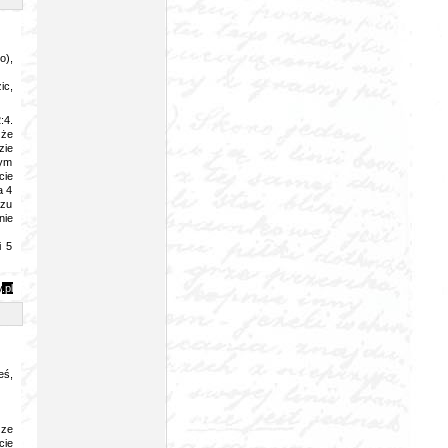
o),
ic,
:4.
 że
zie
Tym
cie
a 4
czu
nie
i 5
y
.pl
eś,
 ze
cie