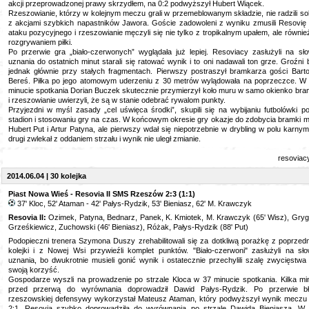
akcji przeprowadzonej prawy skrzydłem, na 0:2 podwyższył Hubert Wiącek.
Rzeszowianie, którzy w kolejnym meczu grali w przemeblowanym składzie, nie radzili so
z akcjami szybkich napastników Jawora. Goście zadowoleni z wyniku zmusili Resovię
ataku pozycyjnego i rzeszowianie męczyli się nie tylko z tropikalnym upałem, ale równie
rozgrywaniem piłki.
Po przerwie gra „biało-czerwonych” wyglądała już lepiej. Resoviacy zasłużyli na sł
uznania do ostatnich minut starali się ratować wynik i to oni nadawali ton grze. Groźni b
jednak głównie przy stałych fragmentach. Pierwszy postraszył bramkarza gości Bart
Bereś. Piłka po jego atomowym uderzeniu z 30 metrów wylądowała na poprzeczce. W
minucie spotkania Dorian Buczek skutecznie przymierzył koło muru w samo okienko bra
i rzeszowianie uwierzyli, że są w stanie odebrać rywalom punkty.
Przyjezdni w myśl zasady „cel uświęca środki”, skupili się na wybijaniu futbolówki p
stadion i stosowaniu gry na czas. W końcowym okresie gry okazje do zdobycia bramki mi
Hubert Put i Artur Patyna, ale pierwszy wdał się niepotrzebnie w drybling w polu karnym
drugi zwlekał z oddaniem strzału i wynik nie uległ zmianie.
resoviac
2014.06.04 | 30 kolejka
Piast Nowa Wieś - Resovia II SMS Rzeszów 2:3 (1:1)
37' Kloc, 52' Ataman - 42' Pałys-Rydzik, 53' Bieniasz, 62' M. Krawczyk
Resovia II:
Ozimek, Patyna, Bednarz, Panek, K. Kmiotek, M. Krawczyk (65' Wisz), Grygi
Grześkiewicz, Zuchowski (46' Bieniasz), Różak, Pałys-Rydzik (88' Put)
Podopieczni trenera Szymona Duszy zrehabilitowali się za dotkliwą porażkę z poprzedn
kolejki i z Nowej Wsi przywieźli komplet punktów. "Biało-czerwoni" zasłużyli na sł
uznania, bo dwukrotnie musieli gonić wynik i ostatecznie przechylili szalę zwycięstwa
swoją korzyść.
Gospodarze wyszli na prowadzenie po strzale Kloca w 37 minucie spotkania. Kilka mi
przed przerwą do wyrównania doprowadził Dawid Pałys-Rydzik. Po przerwie b
rzeszowskiej defensywy wykorzystał Mateusz Ataman, który podwyższył wynik meczu
2:1. Resovia szybko doprowadziła do wyrównania po strzale Dawida Bieniasza. W