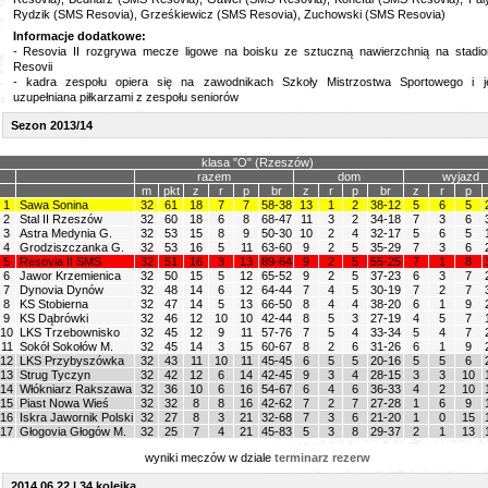
Rydzik (SMS Resovia), Grześkiewicz (SMS Resovia), Zuchowski (SMS Resovia)
I
nformacje dodatkowe:
- Resovia II rozgrywa mecze ligowe na boisku ze sztuczną nawierzchnią na stadio
Resovii
- kadra zespołu opiera się na zawodnikach Szkoły Mistrzostwa Sportowego i j
uzupełniana piłkarzami z zespołu seniorów
Sezon 2013/14
klasa "O" (Rzeszów)
razem
dom
wyjazd
m
pkt
z
r
p
br
z
r
p
br
z
r
p
1
Sawa Sonina
32
61
18
7
7
58-38
13
1
2
38-12
5
6
5
2
Stal II Rzeszów
32
60
18
6
8
68-47
11
3
2
34-18
7
3
6
3
Astra Medynia G.
32
53
15
8
9
50-30
10
2
4
32-17
5
6
5
4
Grodziszczanka G.
32
53
16
5
11
63-60
9
2
5
35-29
7
3
6
5
Resovia II
SMS
32
51
16
3
13
89-64
9
2
5
55-25
7
1
8
6
Jawor Krzemienica
32
50
15
5
12
65-52
9
2
5
37-23
6
3
7
7
Dynovia Dynów
32
48
14
6
12
64-44
7
4
5
30-19
7
2
7
8
KS Stobierna
32
47
14
5
13
66-50
8
4
4
38-20
6
1
9
9
KS Dąbrówki
32
46
12
10
10
42-44
8
5
3
27-19
4
5
7
10
LKS Trzebownisko
32
45
12
9
11
57-76
7
5
4
33-34
5
4
7
11
Sokół Sokołów M.
32
45
14
3
15
60-67
8
2
6
31-26
6
1
9
12
LKS Przybyszówka
32
43
11
10
11
45-45
6
5
5
20-16
5
5
6
13
Strug Tyczyn
32
42
12
6
14
42-45
9
3
4
28-15
3
3
10
14
Włókniarz Rakszawa
32
36
10
6
16
54-67
6
4
6
36-33
4
2
10
15
Piast Nowa Wieś
32
32
8
8
16
42-62
7
2
7
27-28
1
6
9
16
Iskra Jawornik Polski
32
27
8
3
21
32-68
7
3
6
21-20
1
0
15
17
Głogovia Głogów M.
32
25
7
4
21
45-83
5
3
8
29-37
2
1
13
wyniki meczów w dziale
terminarz rezerw
2014.06.22 | 34 kolejka