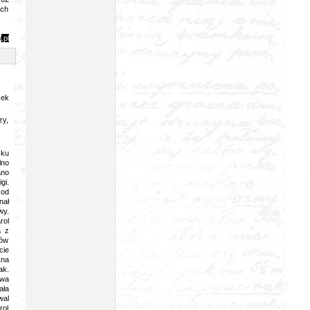
ech
y
.pl
zek
zy,
sku
lno
ano
gi.
 od
nał
wy.
rol
a z
ców
cie
„na
ak.
awa
ała
wal
rol