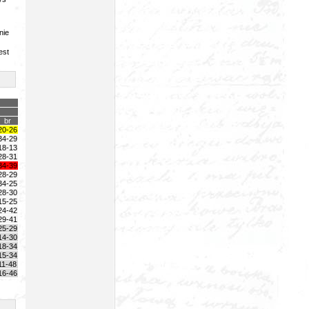
nie
est
br
20-26
34-29
18-13
28-31
34-39
28-29
34-25
28-30
15-25
24-42
29-41
25-29
14-30
18-34
15-34
11-48
16-46