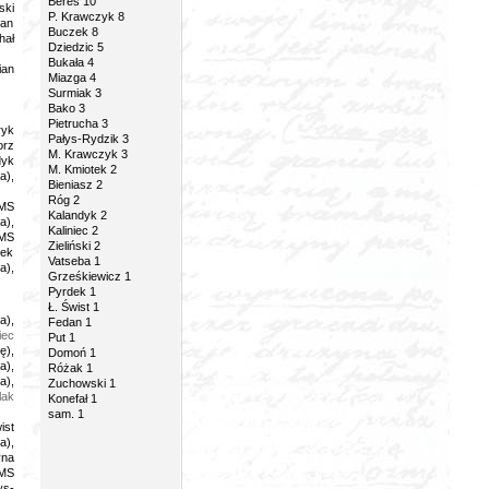
Bereś 10
ski
P. Krawczyk 8
ian
Buczek 8
hał
Dziedzic 5
Bukała 4
ian
Miazga 4
Surmiak 3
Bako 3
Pietrucha 3
ryk
Pałys-Rydzik 3
orz
M. Krawczyk 3
dyk
M. Kmiotek 2
a),
Bieniasz 2
Róg 2
SMS
Kalandyk 2
a),
Kaliniec 2
SMS
Zieliński 2
nek
Vatseba 1
a),
Grześkiewicz 1
Pyrdek 1
Ł. Świst 1
a),
Fedan 1
iec
Put 1
ę),
Domoń 1
a),
Różak 1
a),
Zuchowski 1
lak
Konefał 1
sam. 1
ist
a),
yna
SMS
ys-