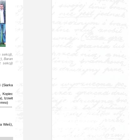
sekcji),
), Baran
 sekcji)
 (Siarka
, Kopiec
), Izowit
ymno)
----------
a Wieś),