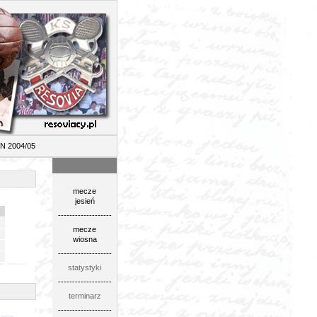
5
mecze
jesień
-------------------
mecze
wiosna
-------------------
statystyki
-------------------
terminarz
-------------------