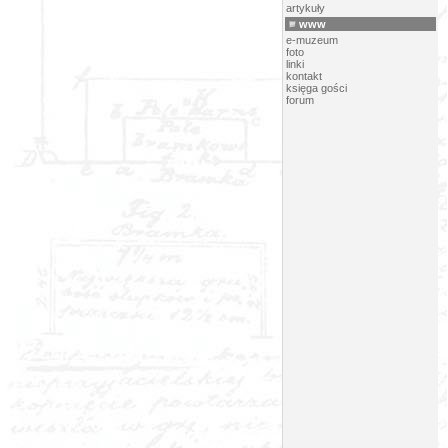
artykuły
www
e-muzeum
foto
linki
kontakt
księga gości
forum