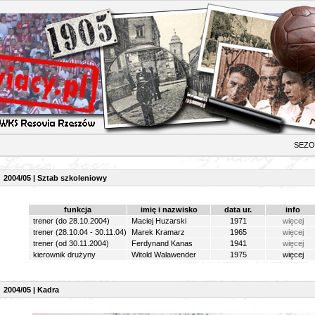
ON 2004/0
2004/05 | Sztab szkoleniowy
funkcja
imię i nazwisko
data ur.
info
trener (do 28.10.2004)
Maciej Huzarski
1971
więcej
trener (28.10.04 - 30.11.04)
Marek Kramarz
1965
więcej
trener (od 30.11.2004)
Ferdynand Kanas
1941
więcej
kierownik drużyny
Witold Walawender
1975
więcej
2004/05 | Kadra