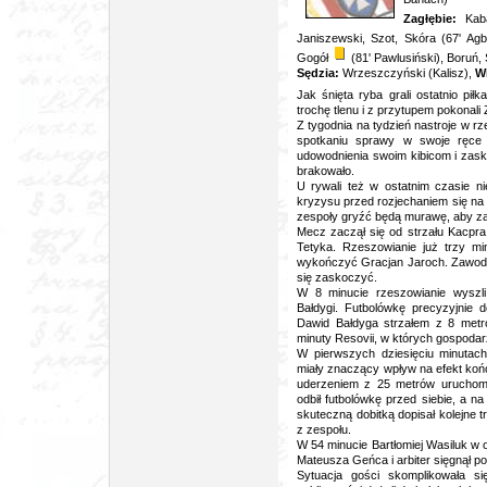
Zagłębie:
Kaba
Janiszewski, Szot, Skóra (67' Ag
Gogół
(81' Pawlusiński), Boruń
Sędzia:
Wrzeszczyński (Kalisz),
W
Jak śnięta ryba grali ostatnio piłk
trochę tlenu i z przytupem pokonali
Z tygodnia na tydzień nastroje w r
spotkaniu sprawy w swoje ręce p
udowodnienia swoim kibicom i zasko
brakowało.
U rywali też w ostatnim czasie nie
kryzysu przed rozjechaniem się n
zespoły gryźć będą murawę, aby z
Mecz zaczął się od strzału Kacpra 
Tetyka. Rzeszowianie już trzy minu
wykończyć Gracjan Jaroch. Zawodnik
się zaskoczyć.
W 8 minucie rzeszowianie wyszl
Bałdygi. Futbolówkę precyzyjnie 
Dawid Bałdyga strzałem z 8 metró
minuty Resovii, w których gospodarze
W pierwszych dziesięciu minutach
miały znaczący wpływ na efekt ko
uderzeniem z 25 metrów uruchomi
odbił futbolówkę przed siebie, a n
skuteczną dobitką dopisał kolejne t
z zespołu.
W 54 minucie Bartłomiej Wasiluk w o
Mateusza Geńca i arbiter sięgnął p
Sytuacja gości skomplikowała s