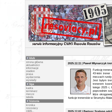
ARCHIW
klub
strona główna
2025.12.11 | Paweł Młynarczyk tr
aktualności
informacje
Funkcję trenera
stadion
43-letni trene
prasa
meczach rundy 
wydarzenia
wywiady
Jest byłym tr
trenerem koo
liga
lutego 2025 r,
kadra
poprzednim sez
terminarz
mecze
lidze okręgowe
tabela
funkcje trenerskie w Strumyku Mala
historia
kronika
resoviacy
1905...
2025.12.02 | Bartosz Szelong odc