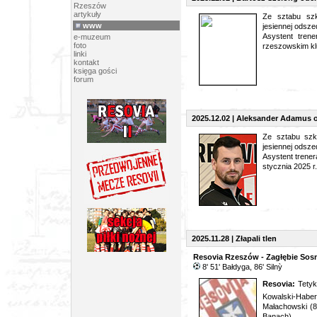
Rzeszów
artykuły
Ze sztabu szk
www
jesiennej odsze
Asystent trene
e-muzeum
foto
rzeszowskim klu
linki
kontakt
księga gości
forum
2025.12.02 | Aleksander Adamus 
Ze sztabu szk
jesiennej odsz
Asystent trener
stycznia 2025 r.
2025.11.28 | Złapali tlen
Resovia Rzeszów - Zagłębie Sosn
8' 51' Bałdyga, 86' Siln
ỳ
Resovia:
Tety
Kowalski-Hab
Małachowski (89
Banach)