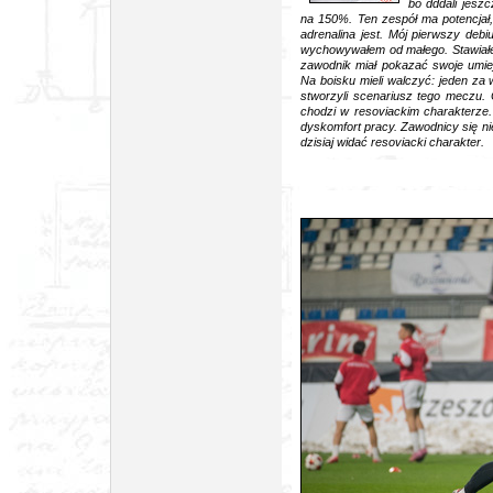
bo dddali jeszc
na 150%. Ten zespół ma potencjał,
adrenalina jest. Mój pierwszy debiu
wychowywałem od małego. Stawiałem
zawodnik miał pokazać swoje umiej
Na boisku mieli walczyć: jeden za
stworzyli scenariusz tego meczu. 
chodzi w resoviackim charakterze. 
dyskomfort pracy. Zawodnicy się nie
dzisiaj widać resoviacki charakter.