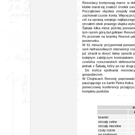
Resoviacy kontynuują marsz w doł 
klubie starał się znaleźć środek za
Początkowo obydwa zespoły miały
zachowali czyste konta. Więcej przy 
cel za sprawą swojego najlepszego 
strzałem obok prawego słupka wyko
Šabala kilka minut później ponowni
tym razem górą był golkiper Resovii
Po przerwie na bramkę Resovii uder
posterunku.
W 61 minucie przypomniał ponownie
serii niefrasovliwych interwencji 
już stracili w dosyć łatwy sposób 
kolejnym zabójczym kontratakiem
czwórka rzeszowskich defensorów 
jednak z Šabalą, który po raz drugi 
Do końca spotkania resoviacy 
gospodarzom.
W Chojnicach Resovię poprowadził 
pauzującego za kartki Piotra Kołca
pomeczowej konferencji przejęzyc
kompletu punktów.
s
bramki
strzały celne
strzały niecelne
rzuty rożne
na spalonym