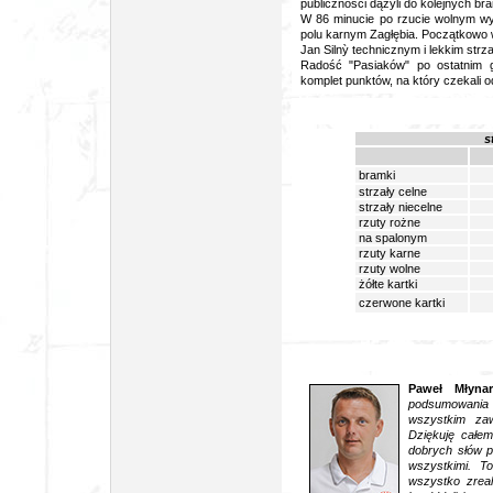
publiczności dążyli do kolejnych br
W 86 minucie po rzucie wolnym w
polu karnym Zagłębia. Początkowo w 
Jan Siln
ỳ technicznym i lekkim strz
Radość "Pasiaków" po ostatnim g
komplet punktów, na który czekali od
s
bramki
strzały celne
strzały niecelne
rzuty rożne
na spalonym
rzuty karne
rzuty wolne
żółte kartki
czerwone kartki
Paweł Młynar
podsumowania
wszystkim za
Dziękuję całem
dobrych słów 
wszystkimi. T
wszystko zreal