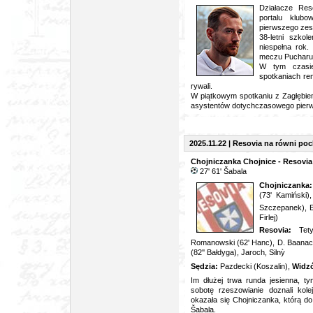
Działacze Reso
portalu klub
pierwszego zes
38-letni szkol
niespełna rok
meczu Pucharu 
W tym czasie
spotkaniach re
rywali.
W piątkowym spotkaniu z Zagłębie
asystentów dotychczasowego pierw
2025.11.22 | Resovia na równi poc
Chojniczanka Chojnice - Resovia
27' 61'
Šabala
Chojniczanka
(73' Kamiński)
Szczepanek), 
Firlej)
Resovia:
Tet
Romanowski (62' Hanc), D. Baanac
(82'' Bałdyga), Jaroch, Siln
ỳ
Sędzia:
Pazdecki (Koszalin),
Widz
Im dłużej trwa runda jesienna, ty
sobotę rzeszowianie doznali kol
okazała się Chojniczanka, którą do
Šabala.