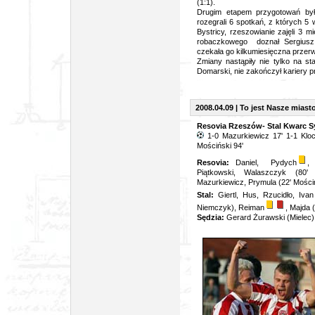
(1:1).
Drugim etapem przygotowań był
rozegrali 6 spotkań, z których 5 
Bystricy, rzeszowianie zajęli 3 
robaczkowego doznał Sergiusz S
czekała go kilkumiesięczna przerw
Zmiany nastąpiły nie tylko na s
Domarski, nie zakończył kariery 
2008.04.09 | To jest Nasze miasto,
Resovia Rzeszów- Stal Kwarc Sy
1-0 Mazurkiewicz 17' 1-1 Kloc
Mościński 94'
Resovia:
Daniel, Pydych
,
Piątkowski, Walaszczyk (80' 
Mazurkiewicz, Prymula (22' Mości
Stal:
Giertl, Hus, Rzucidło, Ivan
Niemczyk), Reiman
, Majda (
Sędzia:
Gerard Żurawski (Mielec