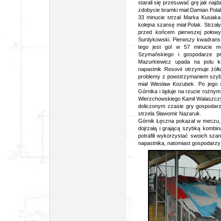
starali się przesuwać grę jak naj
zdobycie bramki miał Damian Polak.
33 minucie strzał Marka Kusiak
kolejna szansę miał Polak. Strzał
przed końcem pierwszej połowy
Surdykowski. Pierwszy kwadrans d
tego jest gol w 57 minucie me
Szymańskiego i gospodarze p
Mazurkiewicz upada na polu k
napastnik Resovii otrzymuje żó
problemy z powstrzymaniem szybk
miał Wiesław Kozubek. Po jego s
Górnika i ląduje na rzucie rożny
Wierzchowskiego Kamil Walaszczyk.
doliczonym czasie gry gospodar
strzela Sławomir Nazaruk.
Górnik Łęczna pokazał w meczu, ż
dojrzałą i grającą szybką kombinac
potrafili wykorzystać swoich sza
napastnika, natomiast gospodarzy