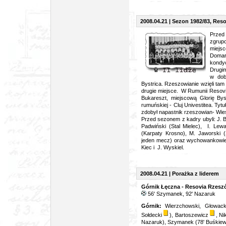
2008.04.21 | Sezon 1982/83, Resovi
Przed
zgrup
miejs
Domar
kondyc
Drugi
w dob
Bystrica. Rzeszowianie wzięli tam
drugie miejsce. W Rumunii Resov
Bukareszt, miejscową Glorię Bys
rumuńskiej -
Cluj Univestitea. Tyt
zdobył napastnik rzeszowian- Wie
Przed sezonem z kadry ubyli: J. B
Padwiński (Stal Mielec), I. Lewa
(Karpaty Krosno), M. Jaworski (
jeden mecz) oraz wychowankowie:
Kiec i J. Wyskiel.
2008.04.21 | Porażka z liderem
Górnik Łęczna - Resovia Rzeszó
56' Szymanek, 92' Nazaruk
Górnik:
Wierzchowski, Głowacki
Sołdecki
), Bartoszewicz
, Ni
Nazaruk), Szymanek (78' Buśkiew