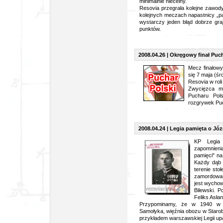
minimalnie niecelny.
Resovia przegrała kolejne zawody 
kolejnych meczach napastnicy „pas
wystarczy jeden błąd dobrze gra
punktów.
2008.04.26 | Okręgowy finał Pu
Mecz finałow
się 7 maja (śr
Resovia w rol
Zwycięzca m
Pucharu Pol
rozgrywek Puc
2008.04.24 | Legia pamięta o Józ
KP Legia 
zapomnieni
pamięci" na
Każdy dąb t
terenie sto
zamordowan
jest wychow
Bilewski. P
Feliks Asła
Przypominamy, że w 1940 w 
Samołyka, więźnia obozu w Starobi
przykładem warszawskiej Legii upa