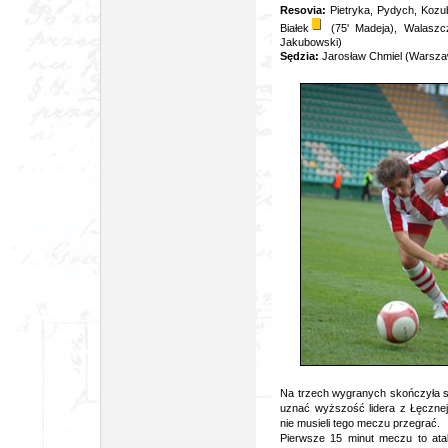
Resovia:
Pietryka, Pydych, Kozub
Białek
(75' Madeja), Walaszcz
Jakubowski)
Sędzia:
Jarosław Chmiel (Warsz
Na trzech wygranych skończyła si
uznać wyższość lidera z Łęcznej
nie musieli tego meczu przegrać.
Pierwsze 15 minut meczu to atak