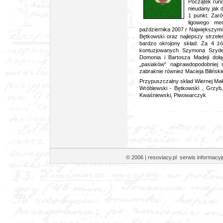
Początek rund
nieudany jak 
1 punkt. Zaró
ligowego me
października 2007 r Największymi
Bętkowski oraz najlepszy strze
bardzo okrojony skład. Za 4 ż
kontuzjowanych Szymona Szydeł
Domonia i Bartosza Madeji dołą
„pasiaków” najprawdopodobniej
zabraknie również Macieja Bilińskie
Przypuszczalny skład Wiernej Ma
Wróblewski - Bętkowski , Grzyb, 
Kwaśniewski,
Piwowarczyk
© 2006 | resoviacy.pl serwis informa