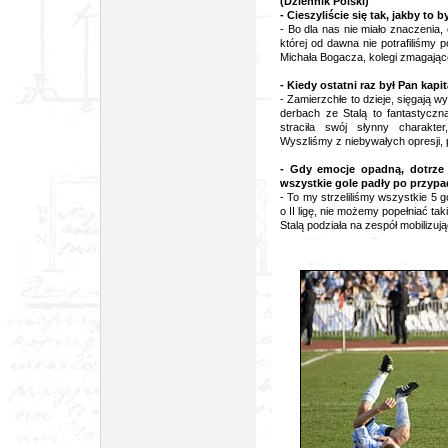
(Dziennik Polski)
- Cieszyliście się tak, jakby to b
- Bo dla nas nie miało znaczenia,
której od dawna nie potrafiliśmy
Michała Bogacza, kolegi zmagając
- Kiedy ostatni raz był Pan kap
- Zamierzchłe to dzieje, sięgają 
derbach ze Stalą to fantastyczn
straciła swój słynny charakte
Wyszliśmy z niebywałych opresji,
- Gdy emocje opadną, dotrze 
wszystkie gole padły po przyp
- To my strzeliliśmy wszystkie 5 g
o II ligę, nie możemy popełniać t
Stalą podziała na zespół mobilizu