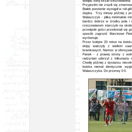
dobijać swój strzał rzeszowianina.
Przyjezdni nie zrazili się zmarno
Białek ponownie wystąpił w roli g
słupka. Trzy minuty później z pr
Walaszczyk - piłka minimalnie mi
bardzo dobrze w środku pola i n
rzeszowianom starczyło na około
przedpole gości przedostali się 
sposób zagrozić Marcinowi Piet
wyrównuje.
Przez kolejne 20 minut na boisku
ekipy walczyły z wielkim zaan
bramkowych. Niemoc w ofensywie 
Panek - z prawej strony z wol
radzynian uderzył z kilkunastu
Chwilę później z dystansu nieceln
boiska niemal identycznie wyg
Walaszczyka. Do przerwy 0:0.