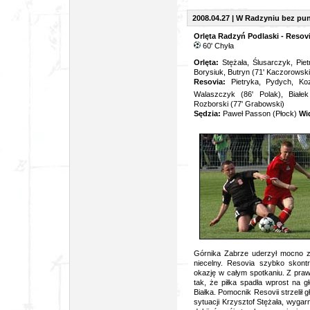
2008.04.27 | W Radzyniu bez pu
Orlęta Radzyń Podlaski - Resov
60' Chyła
Orlęta:
Stężała, Ślusarczyk, Pie
Borysiuk, Butryn (71' Kaczorowski
Resovia:
Pietryka, Pydych, Koz
Walaszczyk (86' Polak), Białek
Rozborski (77' Grabowski)
Sędzia:
Paweł Passon (Płock)
Wi
Górnika Zabrze uderzył mocno z p
niecelny. Resovia szybko skontr
okazję w całym spotkaniu. Z prawe
tak, że piłka spadła wprost na 
Białka. Pomocnik Resovii strzelił g
sytuacji Krzysztof Stężała, wygar