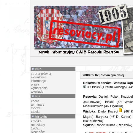
ARCHIW
klub
strona główna
2008.05.07 | Sovia gra dalej
aktualności
informacje
Resovia Rzeszów - Wisłoka Dębi
prasa
39' Białek (z rzutu wolnego), 44
wydarzenia
wywiady
liga
Resovia:
Daniel, Polak, Kozube
kadra
Jakubowski), Białek (46' Wala
terminarz
Mazurkiewicz (46' Prymula).
mecze
Wisłoka:
Dydo, Koczot
(46' K
tabela
historia
Mądro), Barycza (46' D. Kantor),
(60' Kubisztal)
kronika
resoviacy
Sędzia:
Robert Kubas (Rzeszów)
1905...
Rzeszów