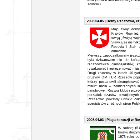
samemu.
2008.04.05 | Derby Rzeszowa, czy
Mają swoje derby
Kraków. Również
swoją „świętą woj
Stawką są nie tylk
Resovia i Stal- 
odmienne.
Pierwszy, zapoczątkowany jeszcze
była dziwactwem nie do końca 
rzeszowskich gimnazjalistów, k
rywalizować i reprezentować mias
Drugi założony w latach 40-ty
drużyny OM TUR Rzeszów poprze
którzy postanowili skompletowa
minut” miała w zamierzchłych la
państwowej. Rozwój klubu i przy
porządek czasów powojennych s
Rzeszowie powstały Polskie Zak
specjalistów z różnych stron Polsk
2008.04.03 | Plaga kontuzji w Re
W sobotę (5.
boisku drużyn
1978 roku od 