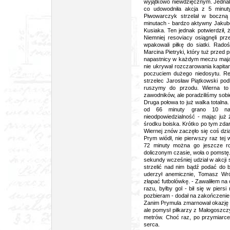
wyjątkowo niewdzięcznym. Jednak
co udowodniła akcja z 5 minut
Piwowarczyk strzelał w boczną 
minutach - bardzo aktywny Jakubo
Kusiaka. Ten jednak potwierdził, ż
Niemniej resoviacy osiągnęli prz
wpakowali piłkę do siatki. Rado
Marcina Pietryki, który tuż przed
napastnicy w każdym meczu mają 3-
nie ukrywał rozczarowania kapit
poczuciem dużego niedosytu. Re
strzelec Jarosław Piątkowski po
ruszymy do przodu. Wierna to 
zawodników, ale poradziliśmy sobie
Druga połowa to już walka totalna
od 66 minuty grano 10 na 1
nieodpowiedzialność - mając już 
środku boiska. Krótko po tym zdar
Wiernej znów zaczęło się coś dzia
Prym wiódł, nie pierwszy raz tej
72 minuty można go jeszcze roz
doliczonym czasie, woła o pomstę.
sekundy wcześniej udział w akcji 
strzelić nad nim bądź podać do
uderzył anemicznie, Tomasz Wró
złapać futbolówkę. - Zawaliłem na 
razu, byłby gol - bił się w piers
pozbieram - dodał na zakończenie
Zanim Prymula zmarnował okazję n
ale pomysł piłkarzy z Małogoszczy
metrów. Choć raz, po przymiarce
serca.