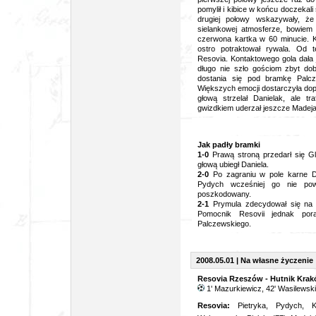
pomylił i kibice w końcu doczekali
drugiej połowy wskazywały, że
sielankowej atmosferze, bowiem
czerwona kartka w 60 minucie. K
ostro potraktował rywala. Od
Resovia. Kontaktowego gola dała 
długo nie szło gościom zbyt dob
dostania się pod bramkę Palcz
Większych emocji dostarczyła do
głową strzelał Danielak, ale t
gwizdkiem uderzał jeszcze Madeja,
Jak padły bramki
1-0
Prawą stroną przedarł się Gl
głową ubiegł Daniela.
2-0
Po zagraniu w pole karne D. 
Pydych wcześniej go nie pow
poszkodowany.
2-1
Prymula zdecydował się na r
Pomocnik Resovii jednak pora
Palczewskiego.
2008.05.01 | Na własne życzenie
Resovia Rzeszów - Hutnik Krakó
1' Mazurkiewicz, 42' Wasilewski,
Resovia:
Pietryka, Pydych, K