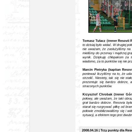
foto: G
Tomasz Tułacz (trener Resovii 
to dzisiaj było widać. W drugiej po
nie uważam, że zasłużyliśmy na 
mieliśmy do przerwy i mądrzej gra
wynik. Dziękuję chłopakom za to
wiadomo, za to punktów się nie pr
Marcin Pietryka (kapitan Resov
ponieważ liczyliśmy na to, że uda
strzelić. Niestety, tak się nie s
prezentuje się bardzo dobrze, 
straconych punktów.
Krzysztof Chrobak (trener Gór
połowy, ale uważam, że taki obraz
grał bardzo dobrze. Resovia by
starał się rozgrywać piłkę od bra
połowie zmobilizowaliśmy się i wi
sytuacji, a efektem tego jest dwu
2008.04.16 | Trzy punkty dla Res