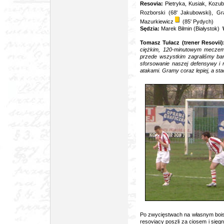
Resovia:
Pietryka, Kusiak, Kozub
Rozborski (68' Jakubowski), Gr
Mazurkiewicz
(85' Pydych)
Sędzia:
Marek Bilmin (Białystok)
Tomasz Tułacz (trener Resovii)
ciężkim, 120-minutowym meczem
przede wszystkim zagraliśmy bar
sforsowanie naszej defensywy i n
atakami. Gramy coraz lepiej, a sta
foto: ar
Po zwycięstwach na własnym bois
resoviacy poszli za ciosem i się