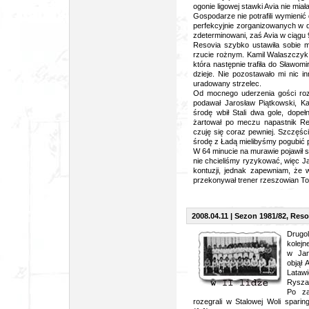
ogonie ligowej stawki Avia nie miał
Gospodarze nie potrafili wymieni
perfekcyjnie zorganizowanych w de
zdeterminowani, zaś Avia w ciągu 9
Resovia szybko ustawiła sobie 
rzucie rożnym. Kamil Walaszczyk 
która następnie trafiła do Sławomi
dzieje. Nie pozostawało mi nic i
uradowany strzelec.
Od mocnego uderzenia gości ro
podawał Jarosław Piątkowski, Kam
środę wbił Stali dwa gole, dopełn
żartował po meczu napastnik Res
czuję się coraz pewniej. Szczęśc
środę z Ładą mielibyśmy pogubić 
W 64 minucie na murawie pojawił s
nie chcieliśmy ryzykować, więc Ja
kontuzji, jednak zapewniam, że
przekonywał trener rzeszowian T
2008.04.11 | Sezon 1981/82, Resovi
Drugo
kolejn
w Jan
objął 
Lataw
Ryszar
Po za
rozegrali w Stalowej Woli spa