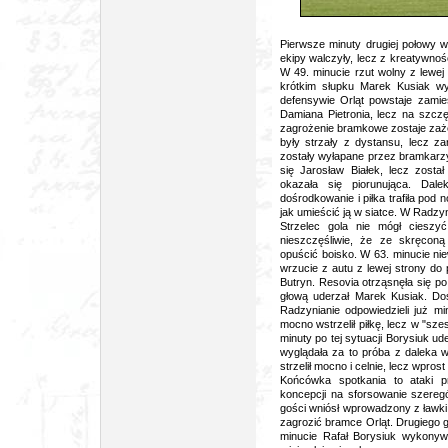
foto: Orlę
Pierwsze minuty drugiej połowy w
ekipy walczyły, lecz z kreatywno
W 49. minucie rzut wolny z lewe
krótkim słupku Marek Kusiak wyr
defensywie Orląt powstaje zamies
Damiana Pietronia, lecz na szczę
zagrożenie bramkowe zostaje zaż
były strzały z dystansu, lecz z
zostały wyłapane przez bramkarz
się Jarosław Białek, lecz zosta
okazała się piorunująca. Dale
dośrodkowanie i piłka trafiła pod 
jak umieścić ją w siatce. W Radzy
Strzelec gola nie mógł cieszyć
nieszczęśliwie, że ze skręcon
opuścić boisko. W 63. minucie nie
wrzucie z autu z lewej strony do 
Butryn. Resovia otrząsnęła się po
głową uderzał Marek Kusiak. Doś
Radzynianie odpowiedzieli już m
mocno wstrzelił piłkę, lecz w "sze
minuty po tej sytuacji Borysiuk ud
wyglądała za to próba z daleka 
strzelił mocno i celnie, lecz wpros
Końcówka spotkania to ataki p
koncepcji na sforsowanie szere
gości wniósł wprowadzony z ławki J
zagrozić bramce Orląt. Drugiego g
minucie Rafał Borysiuk wykonywał