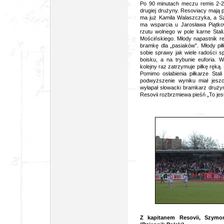
Po 90 minutach meczu remis 2-2.
drugiej drużyny. Resoviacy mają p
ma już Kamila Walaszczyka, a S
ma wsparcia u Jarosława Piątk
rzutu wolnego w pole karne Stali
Mościńskiego. Młody napastnik re
bramkę dla „pasiaków”. Młody pi
sobie sprawy jak wiele radości s
boisku, a na trybunie euforia. 
kolejny raz zatrzymuje piłkę ręką.
Pomimo osłabienia piłkarze Stal
podwyższenie wyniku miał jeszc
wyłapał słowacki bramkarz druży
Resovii rozbrzmiewa pieśń „To jest 
foto: Łukasz M
Z kapitanem Resovii, Szym