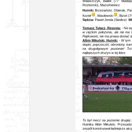
Walaszczyk, Białek (77' Madej
Rozborski), Mazurkiewicz
Hutnik:
Brzeziański, Obierak, Pa
Kozieł
, Wasilewski
, Bizoń (7
Sędzia:
Paweł Jenda (Siedlce)
W
Tomasz Tułacz, Resovia:
- Na w
w ciężkim położeniu, ale nie ma 
Piątkowski, nie ma prawa dostać dru
Albin Mikulski, Hutnik:
- W tym 
słupki, poprzeczki, obroniony kar
na drugoligowym poziomie! Tr
najlepszych drużyn w tej lidze.
To był mecz na poziomie drugiej l
Hutnika Albin Mikulski. Przesadz
zespół konstruował ładniejsze akcje