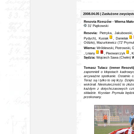
2008.04.05 | Zasłużone zwycięs
Resovia Rzeszów - Wierna Małog
31' Piątkowski
Resovia:
Pietryka, Jakubowski,
Pydych), Kusiak
, Danielak
Oślizło), Mazurkiewicz (72' Prymu
Wierna:
Wróblewski, Piotrowski, G
, Lniany
, Piwowarczyk
, 
Sędzia:
Wojciech Sawa (Chełm)
W
Tomasz Tułacz (trener Resovii)
zapomnieli o kłopotach kadrowyc
arcyważne spotkanie. Ostatnio c
Teraz są i tylko to się liczy. Dzi
wskórali. Nieskuteczność to złożo
każdym z dotychczasowych czt
składzie. Krystian Prymula będzi
przekonany.