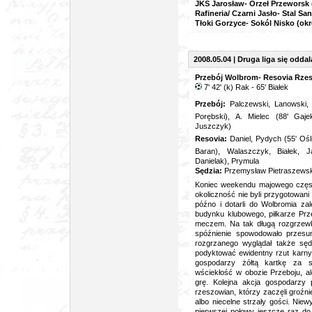
JKS Jarosław- Orzeł Przeworsk 
Rafineria/ Czarni Jasło- Stal S
Tłoki Gorzyce- Sokól Nisko (ok
2008.05.04 | Druga liga się oddal
Przebój Wolbrom- Resovia Rzes
7' 42' (k) Rak - 65' Białek
Przebój:
Palczewski, Lanowski
Porębski), A. Mielec (88' Gaj
Juszczyk)
Resovia:
Daniel, Pydych (55' Ośl
Baran), Walaszczyk, Białek, J
Danielak), Prymula
Sędzia:
Przemysław Pietraszewsk
Koniec weekendu majowego częs
okoliczność nie byli przygotowani
późno i dotarli do Wolbromia z
budynku klubowego, piłkarze Prz
meczem. Na tak długą rozgrzewkę
spóźnienie spowodowało przesun
rozgrzanego wyglądał także sędz
podyktować ewidentny rzut karny
gospodarzy żółtą kartkę za s
wściekłość w obozie Przeboju, al
grę. Kolejna akcja gospodarzy 
rzeszowian, którzy zaczęli groźn
albo niecelne strzały gości. Nie
pierwszej połowy jeszcze raz do