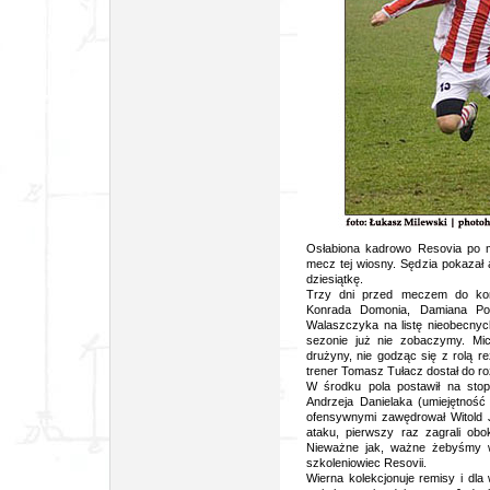
Osłabiona kadrowo Resovia po m
mecz tej wiosny. Sędzia pokazał 
dziesiątkę.
Trzy dni przed meczem do kont
Konrada Domonia, Damiana Pol
Walaszczyka na listę nieobecnych 
sezonie już nie zobaczymy. Mi
drużyny, nie godząc się z rolą r
trener Tomasz Tułacz dostał do ro
W środku pola postawił na stop
Andrzeja Danielaka (umiejętnoś
ofensywnymi zawędrował Witold J
ataku, pierwszy raz zagrali obo
Nieważne jak, ważne żebyśmy w
szkoleniowiec Resovii.
Wierna kolekcjonuje remisy i dla 