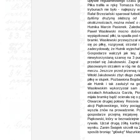
upływie regulaminowego czasu gr
Piłka trafiła w rękę Tomasza Ko
trybunach nie było - najlepszy 
Rafał Brzeziański sparował futbo
byliśmy drużyną słabszą od 
okolicznościach, można mówić o 
Hutnika Marcin Pasionek. Zaledw
Paweł Wasilewski mocno dośrod
wypiąstkować piłki, ta spadła pod 
bramki. Wasilewski przewyższał w
się po piłkę, rozgrywał, strzelał
zadecydowały, że Hutnik wyjechał
Gospodarze walczyli jak lwy,
niewykorzystaną szansę na 3 pun
przedarł się Jakubowski. Zagrał
plasowanym strzałem w róg nie d
meczu. Jeszcze przed przerwą rz
Witold Jakubowski zbyt długo zwle
piłkę w słupek. Pozbawiona Bogda
ale Hutnik i tak zasłużył na 
Wasilewskim wykorzystał sam 
strzałach Arkadiusza Garzła, Pi
mijała bramkę bądź ocierała się o
Otwarcie drugiej połowy Resovia 
akcji Piątkowskiego, który pociąg
wyszła znów na prowadzenie. Po
gospodarze przejmą inicjatywę
Piątkowski, który w beznadziejnie
rywala. Ujrzał drugą żółtą kartk
wyniku. Zanim Świątek strzelił na
sposób broniąc "główkę" Mazurkie