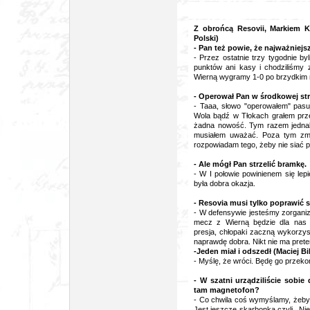
Z obrońcą Resovii, Markiem K
Polski)
- Pan też powie, że najważniejsze
- Przez ostatnie trzy tygodnie by
punktów ani kasy i chodziliśmy 
Wierną wygramy 1-0 po brzydkim 
- Operował Pan w środkowej str
- Taaa, słowo "operowałem" pasuje
Wola bądź w Tłokach grałem prze
żadna nowość. Tym razem jednak
musiałem uważać. Poza tym zm
rozpowiadam tego, żeby nie siać p
- Ale mógł Pan strzelić bramkę.
- W I połowie powinienem się lepi
była dobra okazja.
- Resovia musi tylko poprawić 
- W defensywie jesteśmy zorganiz
mecz z Wierną będzie dla nas 
presja, chłopaki zaczną wykorzys
naprawdę dobra. Nikt nie ma preten
-Jeden miał i odszedł (Maciej Bil
- Myślę, że wróci. Będę go przek
- W szatni urządziliście sobi
tam magnetofon?
- Co chwila coś wymyślamy, żeby 
Jest jeszcze skarbonka czyli...Ni