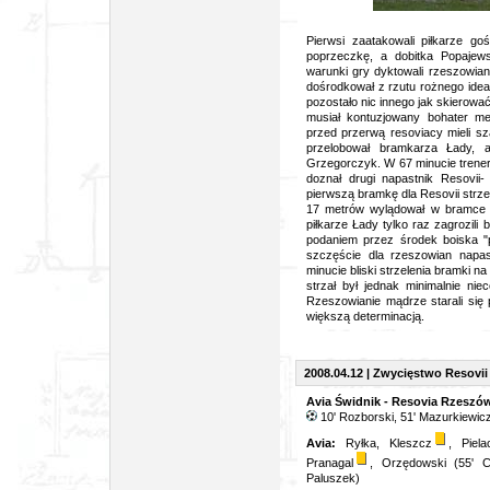
foto: Jacek 
Pierwsi zaatakowali piłkarze go
poprzeczkę, a dobitka Popajew
warunki gry dyktowali rzeszowian
dośrodkował z rzutu rożnego idea
pozostało nic innego jak skierowa
musiał kontuzjowany bohater m
przed przerwą resoviacy mieli s
przelobował bramkarza Łady, a
Grzegorczyk. W 67 minucie trener
doznał drugi napastnik Resovii
pierwszą bramkę dla Resovii strzel
17 metrów wylądował w bramce F
piłkarze Łady tylko raz zagrozili
podaniem przez środek boiska "p
szczęście dla rzeszowian napa
minucie bliski strzelenia bramki 
strzał był jednak minimalnie nie
Rzeszowianie mądrze starali się 
większą determinacją.
2008.04.12 | Zwycięstwo Resovi
Avia Świdnik - Resovia Rzeszów
10' Rozborski, 51' Mazurkiewic
Avia:
Ryłka, Kleszcz
, Piela
Pranagal
, Orzędowski (55' Ch
Paluszek)