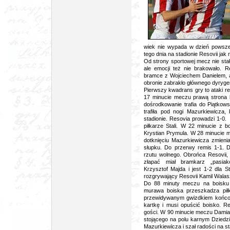
wiek nie wypada w dzień powszed
tego dnia na stadionie Resovii jak 
Od strony sportowej mecz nie stał
ale emocji też nie brakowało. 
bramce z Wojciechem Danielem,
obronie zabrakło głównego dyryg
Pierwszy kwadrans gry to ataki re
17 minucie meczu prawą strona b
dośrodkowanie trafia do Piątkow
trafiła pod nogi Mazurkiewicza,
stadionie. Resovia prowadzi 1-0.
piłkarze Stali. W 22 minucie z 
Krystian Prymula. W 28 minucie 
dotknięciu Mazurkiewicza zmienia
słupku. Do przerwy remis 1-1. D
rzutu wolnego. Obrońca Resovii, p
złapać miał bramkarz „pasiak
Krzysztof Majda i jest 1-2 dla 
rozgrywający Resovii Kamil Wala
Do 88 minuty meczu na boisku d
murawa boiska przeszkadza piłk
przewidywanym gwizdkiem końcow
kartkę i musi opuścić boisko. 
gości. W 90 minucie meczu Damian 
stojącego na polu karnym Dziedz
Mazurkiewicza i szał radości na st