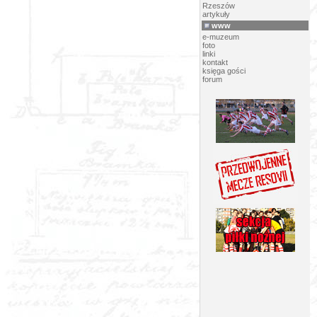
Rzeszów
artykuły
www
e-muzeum
foto
linki
kontakt
księga gości
forum