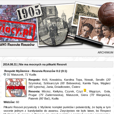
CHIWUM 5
2014.08.31 | Nie ma mocnych na piłkarki Resovii
Respekt Myślenice - Resovia Rzeszów 0:2 (0:1)
31' Matuszek, 71' Kudła
Respekt:
Król, Kowalska, Karolina Topa, Nowak, Serafin (20'
Szymska), Szlósarczyk (65' Bobowska), Kamila Topa, Węglarz
(65' Łętocha)
, Jania, Dziadkowiec, Ćwierz
Resovia:
Mścisz, Kiełtyka, Czyrek, Czyż
, Węgrzyn, Gola,
Prugar (75' Zadernowska), Matuszek, Giera (70' Wargacka),
Paterek (80' Bać), Kudła
Widzów:
60
Piłkarki Resovii przywiozły z Myślenic komplet punktów i potwierdziły, że będą w tym
sezonie jednym z kandydatów do awansu. Zwycięstwo nie było łatwe, bo Respect