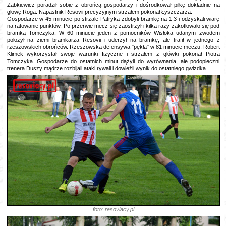
Ząbkiewicz poradził sobie z obrońcą gospodarzy i dośrodkował piłkę dokładnie na
głowę Roga. Napastnik Resovii precyzyjnym strzałem pokonał Łyszczarza.
Gospodarze w 45 minucie po strzale Patryka zdobyli bramkę na 1:3 i odzyskali wiarę
na ratowanie punktów. Po przerwie mecz się zaostrzył i kilka razy zakotłowało się pod
bramką Tomczyka. W 60 minucie jeden z pomocników Wisłoka udanym zwodem
położył na ziemi bramkarza Resovii i uderzył na bramkę, ale trafił w jednego z
rzeszowskich obrońców. Rzeszowska defensywa "pękła" w 81 minucie meczu. Robert
Klimek wykorzystał swoje warunki fizyczne i strzałem z główki pokonał Piotra
Tomczyka. Gospodarze do ostatnich minut dążyli do wyrównania, ale podopieczni
trenera Duszy mądrze rozbijali ataki rywali i dowieźli wynik do ostatniego gwizdka.
foto: resoviacy.pl