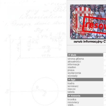
AR
klub
strona główna
aktualności
informacje
stadion
prasa
wydarzenia
wywiady
liga
kadra
terminarz
mecze
tabela
historia
kronika
resoviacy
1905...