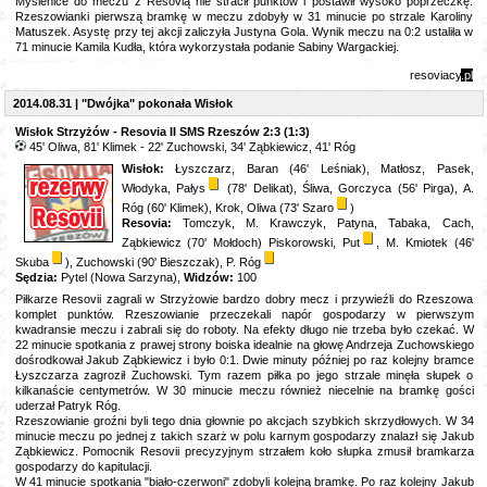
Myślenice do meczu z Resovią nie stracił punktów i postawił wysoko poprzeczkę.
Rzeszowianki pierwszą bramkę w meczu zdobyły w 31 minucie po strzale Karoliny
Matuszek. Asystę przy tej akcji zaliczyła Justyna Gola. Wynik meczu na 0:2 ustaliła w
71 minucie Kamila Kudła, która wykorzystała podanie Sabiny Wargackiej.
resoviacy
.pl
2014.08.31 | "Dwójka" pokonała Wisłok
Wisłok Strzyżów - Resovia II SMS Rzeszów 2:3 (1:3)
45' Oliwa, 81' Klimek - 22' Zuchowski, 34' Ząbkiewicz, 41' Róg
Wisłok:
Łyszczarz, Baran (46' Leśniak), Matłosz, Pasek,
Włodyka, Pałys
(78' Delikat), Śliwa, Gorczyca (56' Pirga), A.
Róg (60' Klimek), Krok, Oliwa (73' Szaro
)
Resovia:
Tomczyk, M. Krawczyk, Patyna, Tabaka, Cach,
Ząbkiewicz (70' Mołdoch) Piskorowski, Put
, M. Kmiotek (46'
Skuba
), Zuchowski (90' Bieszczak), P. Róg
Sędzia:
Pytel (Nowa Sarzyna),
Widzów:
100
Piłkarze Resovii zagrali w Strzyżowie bardzo dobry mecz i przywieźli do Rzeszowa
komplet punktów. Rzeszowianie przeczekali napór gospodarzy w pierwszym
kwadransie meczu i zabrali się do roboty. Na efekty długo nie trzeba było czekać. W
22 minucie spotkania z prawej strony boiska idealnie na głowę Andrzeja Zuchowskiego
dośrodkował Jakub Ząbkiewicz i było 0:1. Dwie minuty później po raz kolejny bramce
Łyszczarza zagroził Zuchowski. Tym razem piłka po jego strzale minęła słupek o
kilkanaście centymetrów. W 30 minucie meczu również niecelnie na bramkę gości
uderzał Patryk Róg.
Rzeszowianie groźni byli tego dnia głownie po akcjach szybkich skrzydłowych. W 34
minucie meczu po jednej z takich szarż w polu karnym gospodarzy znalazł się Jakub
Ząbkiewicz. Pomocnik Resovii precyzyjnym strzałem koło słupka zmusił bramkarza
gospodarzy do kapitulacji.
W 41 minucie spotkania "biało-czerwoni" zdobyli kolejną bramkę. Po raz kolejny Jakub