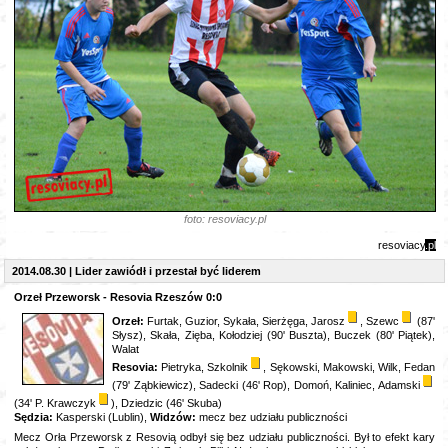
foto: resoviacy.pl
resoviacy
.pl
2014.08.30 | Lider zawiódł i przestał być liderem
Orzeł Przeworsk - Resovia Rzeszów 0:0
Orzeł:
Furtak, Guzior, Sykała, Sierżęga, Jarosz
, Szewc
(87'
Słysz), Skała, Zięba, Kołodziej (90' Buszta), Buczek (80' Piątek),
Walat
Resovia:
Pietryka, Szkolnik
, Sękowski, Makowski, Wilk, Fedan
(79' Ząbkiewicz), Sadecki (46' Rop), Domoń, Kaliniec, Adamski
(34' P. Krawczyk
), Dziedzic (46' Skuba)
Sędzia:
Kasperski (Lublin),
Widzów:
mecz bez udziału publiczności
Mecz Orła Przeworsk z Resovią odbył się bez udziału publiczności. Był to efekt kary