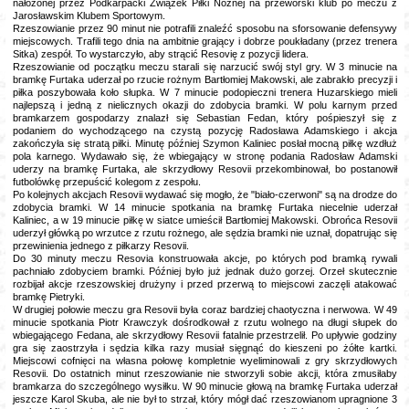
nałożonej przez Podkarpacki Związek Piłki Nożnej na przeworski klub po meczu z
Jarosławskim Klubem Sportowym.
Rzeszowianie przez 90 minut nie potrafili znaleźć sposobu na sforsowanie defensywy
miejscowych. Trafili tego dnia na ambitnie grający i dobrze poukładany (przez trenera
Sitka) zespół. To wystarczyło, aby strącić Resovię z pozycji lidera.
Rzeszowianie od początku meczu starali się narzucić swój styl gry. W 3 minucie na
bramkę Furtaka uderzał po rzucie rożnym Bartłomiej Makowski, ale zabrakło precyzji i
piłka poszybowała koło słupka. W 7 minucie podopieczni trenera Huzarskiego mieli
najlepszą i jedną z nielicznych okazji do zdobycia bramki. W polu karnym przed
bramkarzem gospodarzy znalazł się Sebastian Fedan, który pośpieszył się z
podaniem do wychodzącego na czystą pozycję Radosława Adamskiego i akcja
zakończyła się stratą piłki. Minutę później Szymon Kaliniec posłał mocną piłkę wzdłuż
pola karnego. Wydawało się, że wbiegający w stronę podania Radosław Adamski
uderzy na bramkę Furtaka, ale skrzydłowy Resovii przekombinował, bo postanowił
futbolówkę przepuścić kolegom z zespołu.
Po kolejnych akcjach Resovii wydawać się mogło, że "biało-czerwoni" są na drodze do
zdobycia bramki. W 14 minucie spotkania na bramkę Furtaka niecelnie uderzał
Kaliniec, a w 19 minucie piłkę w siatce umieścił Bartłomiej Makowski. Obrońca Resovii
uderzył główką po wrzutce z rzutu rożnego, ale sędzia bramki nie uznał, dopatrując się
przewinienia jednego z piłkarzy Resovii.
Do 30 minuty meczu Resovia konstruowała akcje, po których pod bramką rywali
pachniało zdobyciem bramki. Później było już jednak dużo gorzej. Orzeł skutecznie
rozbijał akcje rzeszowskiej drużyny i przed przerwą to miejscowi zaczęli atakować
bramkę Pietryki.
W drugiej połowie meczu gra Resovii była coraz bardziej chaotyczna i nerwowa. W 49
minucie spotkania Piotr Krawczyk dośrodkował z rzutu wolnego na długi słupek do
wbiegającego Fedana, ale skrzydłowy Resovii fatalnie przestrzelił. Po upływie godziny
gra się zaostrzyła i sędzia kilka razy musiał sięgnąć do kieszeni po żółte kartki.
Miejscowi cofnięci na własna połowę kompletnie wyeliminowali z gry skrzydłowych
Resovii. Do ostatnich minut rzeszowianie nie stworzyli sobie akcji, która zmusiłaby
bramkarza do szczególnego wysiłku. W 90 minucie głową na bramkę Furtaka uderzał
jeszcze Karol Skuba, ale nie był to strzał, który mógł dać rzeszowianom upragnione 3