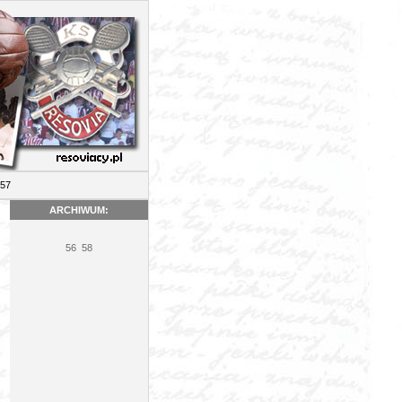
7
ARCHIWUM:
56
58