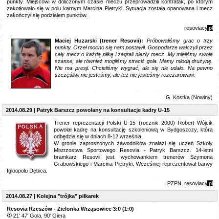
punkty. Miejscowi w doliczonym czasie meczu przeprowadzili kontratak, po którym
zakotłowało się w polu karnym Marcina Pietryki. Sytuacja została opanowana i mecz
zakończył się podziałem punktów.
resoviacy
.pl
Maciej Huzarski (trener Resovii):
Próbowaliśmy grac o trzy
punkty. Orzeł mocno się nam postawił. Gospodarze walczyli przez
cały mecz o każdą piłkę i zagrali niezły mecz. My mieliśmy swoje
szanse, ale również mogliśmy stracić gola. Mamy młodą drużynę.
Nie ma presji. Chcieliśmy wygrać, ale się nie udało. Na pewno
szczęśliwi nie jesteśmy, ale też nie jesteśmy rozczarowani.
G. Kostka (Nowiny)
2014.08.29 | Patryk Barszcz powołany na konsultacje kadry U-15
Trener reprezentacji Polski U-15 (rocznik 2000) Robert Wójcik
powołał kadrę na konsultację szkoleniową w Bydgoszczy, która
odbędzie się w dniach 8-12 września.
W gronie zaproszonych zawodników znalazł się uczeń Szkoły
Mistrzostwa Sportowego Resovia - Patryk Barszcz. 14-letni
bramkarz Resovii jest wychowankiem trenerów Szymona
Grabowskiego i Marcina Pietryki. Wcześniej reprezentował barwy
Igloopolu Dębica.
PZPN, resoviacy
.pl
2014.08.27 |
Kolejna "trójka" piłkarek
Resovia Rzeszów - Zielonka Wrząsowice 3:0 (1:0)
21' 47' Gola, 90' Giera